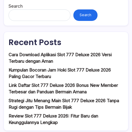
Search
Search
Recent Posts
Cara Download Aplikasi Slot 777 Deluxe 2026 Versi
Terbaru dengan Aman
Kumpulan Bocoran Jam Hoki Slot 777 Deluxe 2026
Paling Gacor Terbaru
Link Daftar Slot 777 Deluxe 2026 Bonus New Member
Terbesar dan Panduan Bermain Amana
Strategi Jitu Menang Main Slot 777 Deluxe 2026 Tanpa
Rugi dengan Tips Bermain Bijak
Review Slot 777 Deluxe 2026: Fitur Baru dan
Keunggulannya Lengkap