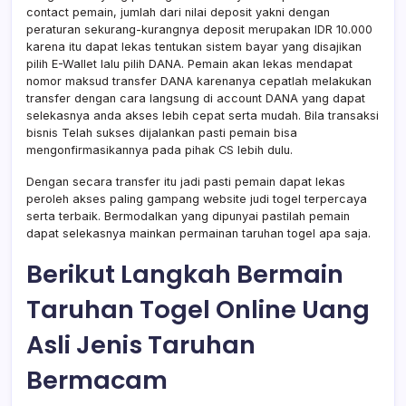
contact pemain, jumlah dari nilai deposit yakni dengan
peraturan sekurang-kurangnya deposit merupakan IDR 10.000
karena itu dapat lekas tentukan sistem bayar yang disajikan
pilih E-Wallet lalu pilih DANA. Pemain akan lekas mendapat
nomor maksud transfer DANA karenanya cepatlah melakukan
transfer dengan cara langsung di account DANA yang dapat
selekasnya anda akses lebih cepat serta mudah. Bila transaksi
bisnis Telah sukses dijalankan pasti pemain bisa
mengonfirmasikannya pada pihak CS lebih dulu.
Dengan secara transfer itu jadi pasti pemain dapat lekas
peroleh akses paling gampang website judi togel terpercaya
serta terbaik. Bermodalkan yang dipunyai pastilah pemain
dapat selekasnya mainkan permainan taruhan togel apa saja.
Berikut Langkah Bermain
Taruhan Togel Online Uang
Asli Jenis Taruhan
Bermacam