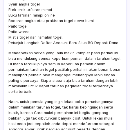
Syair angka togel
Erek erek tafsiran mimpi
Buku tafsiran mimpi online
Bocoran angka atau prakiraan togel dewa bumi
Paito togel
Paito warna
Mistis togel dan ramalan togel.
Petunjuk Langkah Daftar Account Baru Situs BO Deposit Dana
Mendapatkan servis yang jauh makin komplet pasti perihal ini
bisa mendukung semua keperluan pemain dalam taruhan togel.
Di mana tercukupinya semua keperluan pemain dalam
permainkan taruhan togel pastilah perihal ini akan benar-benar
menyuport pemain bisa menggapai menangnya lebih ringan
paling dipercaya. Siapa-siapa saja bisa taruhan dengan lebih
maksimum untuk dapat taruhan perjudian togel terpercaya
serta terbaik.
Nach, untuk pemula yang ingin lekas coba peruntungannya
dalam mainkan taruhan togel, tak harus kebingungan serta
kuatir, karena Cara mulai permainan ini begitu gampang
bahkan juga tak dibutuhkan banyak cost. Untuk lekas mulai
hoki anda jadi cepatlah anda dapat mendaftarkan sebagai
anggota anyar untuk peroleh account peserta dengan