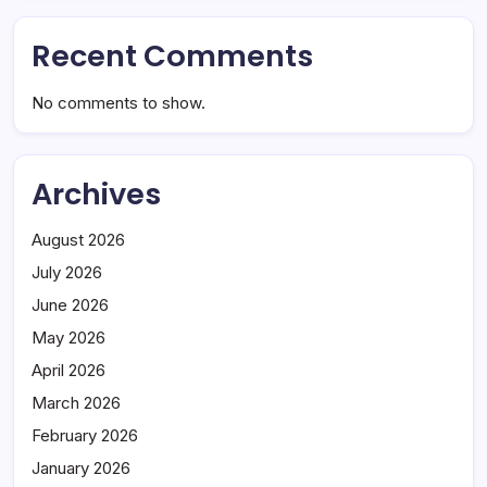
Recent Comments
No comments to show.
Archives
August 2026
July 2026
June 2026
May 2026
April 2026
March 2026
February 2026
January 2026