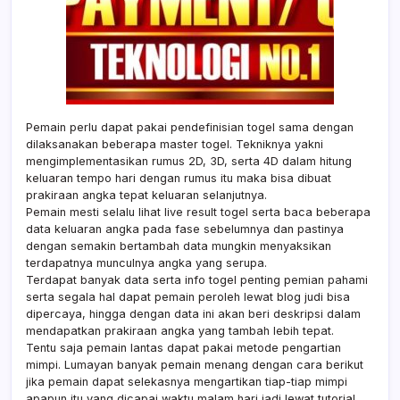
Pemain perlu dapat pakai pendefinisian togel sama dengan
dilaksanakan beberapa master togel. Tekniknya yakni
mengimplementasikan rumus 2D, 3D, serta 4D dalam hitung
keluaran tempo hari dengan rumus itu maka bisa dibuat
prakiraan angka tepat keluaran selanjutnya.
Pemain mesti selalu lihat live result togel serta baca beberapa
data keluaran angka pada fase sebelumnya dan pastinya
dengan semakin bertambah data mungkin menyaksikan
terdapatnya munculnya angka yang serupa.
Terdapat banyak data serta info togel penting pemian pahami
serta segala hal dapat pemain peroleh lewat blog judi bisa
dipercaya, hingga dengan data ini akan beri deskripsi dalam
mendapatkan prakiraan angka yang tambah lebih tepat.
Tentu saja pemain lantas dapat pakai metode pengartian
mimpi. Lumayan banyak pemain menang dengan cara berikut
jika pemain dapat selekasnya mengartikan tiap-tiap mimpi
apapun itu yang dicapai waktu malam hari jadi lewat tutorial