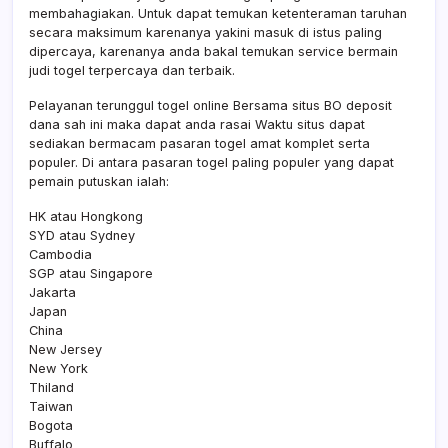
membahagiakan. Untuk dapat temukan ketenteraman taruhan
secara maksimum karenanya yakini masuk di istus paling
dipercaya, karenanya anda bakal temukan service bermain
judi togel terpercaya dan terbaik.
Pelayanan terunggul togel online Bersama situs BO deposit
dana sah ini maka dapat anda rasai Waktu situs dapat
sediakan bermacam pasaran togel amat komplet serta
populer. Di antara pasaran togel paling populer yang dapat
pemain putuskan ialah:
HK atau Hongkong
SYD atau Sydney
Cambodia
SGP atau Singapore
Jakarta
Japan
China
New Jersey
New York
Thiland
Taiwan
Bogota
Buffalo