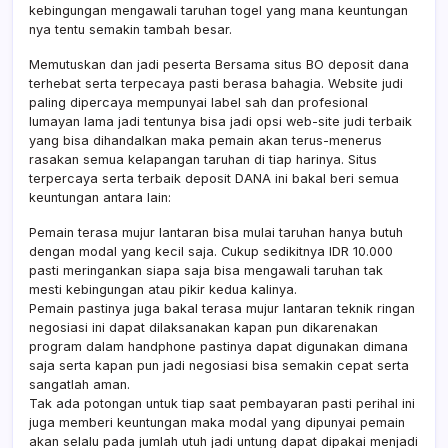
kebingungan mengawali taruhan togel yang mana keuntungan
nya tentu semakin tambah besar.
Memutuskan dan jadi peserta Bersama situs BO deposit dana
terhebat serta terpecaya pasti berasa bahagia. Website judi
paling dipercaya mempunyai label sah dan profesional
lumayan lama jadi tentunya bisa jadi opsi web-site judi terbaik
yang bisa dihandalkan maka pemain akan terus-menerus
rasakan semua kelapangan taruhan di tiap harinya. Situs
terpercaya serta terbaik deposit DANA ini bakal beri semua
keuntungan antara lain:
Pemain terasa mujur lantaran bisa mulai taruhan hanya butuh
dengan modal yang kecil saja. Cukup sedikitnya IDR 10.000
pasti meringankan siapa saja bisa mengawali taruhan tak
mesti kebingungan atau pikir kedua kalinya.
Pemain pastinya juga bakal terasa mujur lantaran teknik ringan
negosiasi ini dapat dilaksanakan kapan pun dikarenakan
program dalam handphone pastinya dapat digunakan dimana
saja serta kapan pun jadi negosiasi bisa semakin cepat serta
sangatlah aman.
Tak ada potongan untuk tiap saat pembayaran pasti perihal ini
juga memberi keuntungan maka modal yang dipunyai pemain
akan selalu pada jumlah utuh jadi untung dapat dipakai menjadi