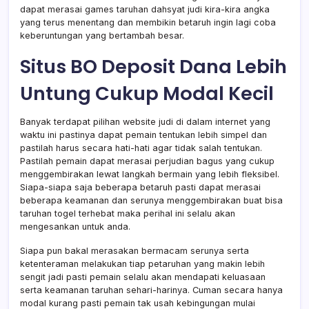
dapat merasai games taruhan dahsyat judi kira-kira angka
yang terus menentang dan membikin betaruh ingin lagi coba
keberuntungan yang bertambah besar.
Situs BO Deposit Dana Lebih
Untung Cukup Modal Kecil
Banyak terdapat pilihan website judi di dalam internet yang
waktu ini pastinya dapat pemain tentukan lebih simpel dan
pastilah harus secara hati-hati agar tidak salah tentukan.
Pastilah pemain dapat merasai perjudian bagus yang cukup
menggembirakan lewat langkah bermain yang lebih fleksibel.
Siapa-siapa saja beberapa betaruh pasti dapat merasai
beberapa keamanan dan serunya menggembirakan buat bisa
taruhan togel terhebat maka perihal ini selalu akan
mengesankan untuk anda.
Siapa pun bakal merasakan bermacam serunya serta
ketenteraman melakukan tiap petaruhan yang makin lebih
sengit jadi pasti pemain selalu akan mendapati keluasaan
serta keamanan taruhan sehari-harinya. Cuman secara hanya
modal kurang pasti pemain tak usah kebingungan mulai