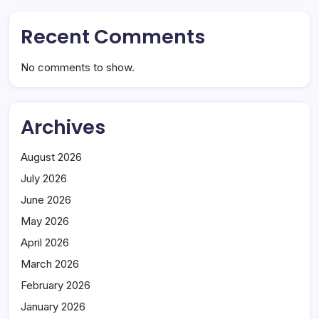
Recent Comments
No comments to show.
Archives
August 2026
July 2026
June 2026
May 2026
April 2026
March 2026
February 2026
January 2026