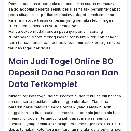
Pemain pastilah dapat selalu memastiikan sudah mempunyai
saldo account peserta selalu berisi serta tak pernah terdapat
pada situasi limit, perihal ini pastinya dapat dimaksimalkan
karena metode transaksi bisnis yang semakin lebih ringan
dikerjakan dimanapun serta setiap saat.
Hanya cukup modal rendah pastinya pemain senang
dikarenakan dapat menggunakan terus untuk taruhan dengan
cara tambah aman dan bebas kapan pun untuk beragam type
taruhan togel bervariasi.
Main Judi Togel Online BO
Deposit Dana Pasaran Dan
Data Terkomplet
Nikmati taruhan togel dalam internet sudah tentu selalu berasa
senang serta pastilah lebih menggembirakan. Tiap-tiap
betaruh bakal temukan servis terbaik yang semakin lebih
unggul karena itu masalah ini membikin pemain judi selalu bisa
menjadi unggulan terunggul untuk dapat merasai semua
spekulasi yang makin lebih simpel dan menggembirakan. Untuk
dapat temukan ketenteraman taruhan melalui cara optimal jadi