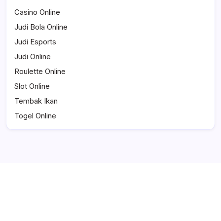
Casino Online
Judi Bola Online
Judi Esports
Judi Online
Roulette Online
Slot Online
Tembak Ikan
Togel Online