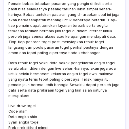
Pemain bebas tetapkan pasaran yang pengin di ikuti serta
pasti bisa selekasnya pasang taruhan lebih simpel sehari-
harinya. Bebas tentukan pasaran yang diharapkan soal ini juga
akan berkesempatan menang untuk beberapa betaruh. Tiap-
tiap pemain dapat temukan layanan terbaik serta begitu
terkesan taruhan bermain judi togel di dalam internet untuk
peroleh juga semua akses atau kelapangan mendapati data.
Tiap-tiap pasaran togel pasti menyiapkan result togel
langsung dari pools pasaran togel perihal pastinya dengan
aman dan tepat paling dipercaya tiada kebohongan.
Dara result togel yakni data pokok pengeluaran angka togel
selalu akan diberi dengan live sehari-harinya, akan juga ada
untuk selalu bermacam keluaran angka togel awal mulanya
yang nyata terus tepat paling dipercaya. Tidak hanya itu,
pemain jauh berasa lebih bahagia Sewaktu dapat peroleh juga
data serta data prakiraan togel yang lain salah satunya
merupakan:
Live draw togel
Code alam
Data angka shio
Syair angka togel
Erek erek ijtihad mimpi