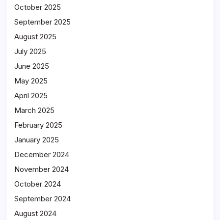
October 2025
September 2025
August 2025
July 2025
June 2025
May 2025
April 2025
March 2025
February 2025
January 2025
December 2024
November 2024
October 2024
September 2024
August 2024