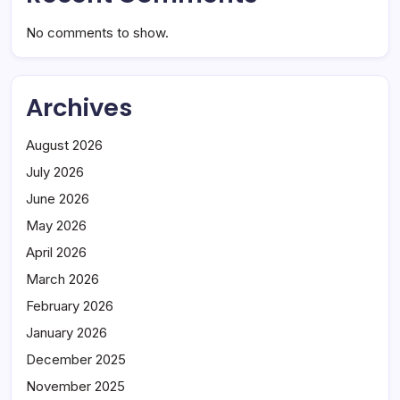
No comments to show.
Archives
August 2026
July 2026
June 2026
May 2026
April 2026
March 2026
February 2026
January 2026
December 2025
November 2025