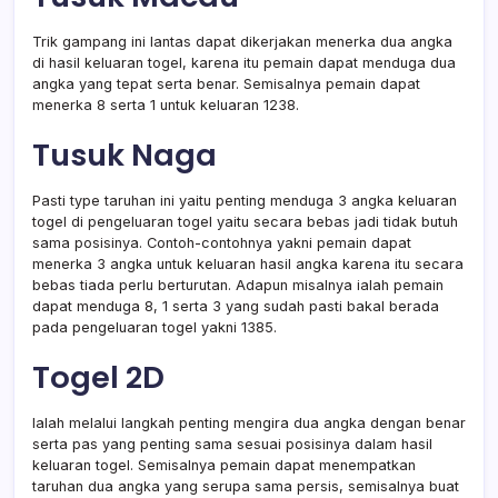
Trik gampang ini lantas dapat dikerjakan menerka dua angka
di hasil keluaran togel, karena itu pemain dapat menduga dua
angka yang tepat serta benar. Semisalnya pemain dapat
menerka 8 serta 1 untuk keluaran 1238.
Tusuk Naga
Pasti type taruhan ini yaitu penting menduga 3 angka keluaran
togel di pengeluaran togel yaitu secara bebas jadi tidak butuh
sama posisinya. Contoh-contohnya yakni pemain dapat
menerka 3 angka untuk keluaran hasil angka karena itu secara
bebas tiada perlu berturutan. Adapun misalnya ialah pemain
dapat menduga 8, 1 serta 3 yang sudah pasti bakal berada
pada pengeluaran togel yakni 1385.
Togel 2D
Ialah melalui langkah penting mengira dua angka dengan benar
serta pas yang penting sama sesuai posisinya dalam hasil
keluaran togel. Semisalnya pemain dapat menempatkan
taruhan dua angka yang serupa sama persis, semisalnya buat