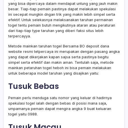
yang bisa dipercaya dalam mendapat untung yang jauh makin
besar. Tiap-tiap pemain pastinya dapat melakukan spekulasi
ini secepat mungkin dngan trik yang makin lebih simpel serta
efektif. Untuk selekasnya melaksanakan taruhan permainan
togel tentu pemain butuh mengikutinya ataran atau peraturan
dari tiap-tiap type taruhan yang diberi faksi situs lebih
terpercayya.
Metode mainkan taruhan togel Bersama BO deposit dana
website resmi tetpercaya ini merupakan dengan pasang angka
yang dapat dikerjakan kapan sajsa serta pastinya begitu
simpel serta efektif dan makin aman. Tentulah saja, metode
mainkan petaruhan togel heboh ini bisa pemain melakukan
untuk beberapa model taruhan yang disajikan yaitu:
Tusuk Bebas
Pemain perlu menduga satu nomor yang keluar di hadirnya
spekulasi togel ialah dengan bebas di posisi mana saja,
umpamanya pemain dapat mengira angka 9 buat keluaran
togel yaitu 0988.
Tusuk Macau