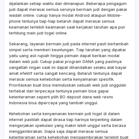
dijalankan setiap waktu dan dimanapun. Beberapa pengagum
Wakt
Singk
judi dapat merasai semua serunya bermain judi dengan pakai
Perm
wadah online. cukup hanya modal Android ataupun Mobile-
Judi
phone tentunya tiap-tiap betaruh dapat merasai semua
Toge
keamanan terlebih keamanan saat kerjakan taruhan apa pun
BO
terhitung main judi togel online.
Depo
Dana
Sekarang, layanan bermain judi pada internet pasti bertambah
Tana
simpel serta memberi keuntungan. Tiap taruhan yang dipakai
Bum
yaitu uang asli rupiah hingga pemain dapat berikan modal
dalam web judi. Cukup pakai program DANA yang pastinya
sangatlah ringan saat ini dapat dihandalkan selaku alat bayar
amat efektif serta sangat kencang. Betaruh tentunya dapat
merasai semua kehebohan serta kenyamanan spesifik.
Prioritaskan buat bisa memutuskan sebuah web judi unggulan
terhebat dan terpecaya tentunya pemain bisa gapai
ketenteraman seperti pilih BO deposit dana web resmi
Indonesia bisa dipercaya yang tambah unggul.
Kehebohan serta kenyamanan bermain judi togel di dalam
internet pastilah dapat dirasa tiap harinya terpenting dalam
mengerjakan spekulasi yang makin lebih unggul serta berasa
menggembirakan. Siapa saja dapat merasai semua
ketenteraman serta kehebohan menggembirakan terlebih buat