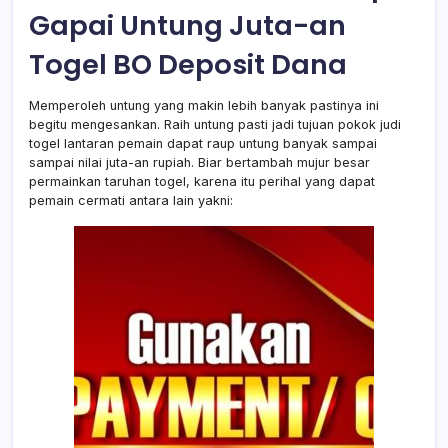
Gapai Untung Juta-an
Togel BO Deposit Dana
Memperoleh untung yang makin lebih banyak pastinya ini
begitu mengesankan. Raih untung pasti jadi tujuan pokok judi
togel lantaran pemain dapat raup untung banyak sampai
sampai nilai juta-an rupiah. Biar bertambah mujur besar
permainkan taruhan togel, karena itu perihal yang dapat
pemain cermati antara lain yakni: