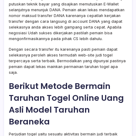
putuskan teknik bayar yang disajikan memutuskan E-Wallet
selanjutnya menunjuk DANA. Pemain akan lekas mendapatkan
nomor maksud transfer DANA karenanya cepatlah kerjakan
transfer dengan cara langsung di account DANA yang dapat
selekasnya anda akses lebih gampang serta cepat. Apabila
negosiasi Udah sukses dikerjakan pastilah pemain bisa
mengonfirmasikannya pada pihak CS lebih dahulu.
Dengan secara transfer itu karenanya pasti pemain dapat
selekasnya peroleh akses termudah web-site judi togel
terpercaya serta terbaik. Bermodalkan yang dipunyai pastinya
pemain dapat lekas mainkan permainan taruhan togel apa
saja.
Berikut Metode Bermain
Taruhan Togel Online Uang
Asli Model Taruhan
Beraneka
Perjudian togel yaitu sesuatu aktivitas bermain judi terbaik