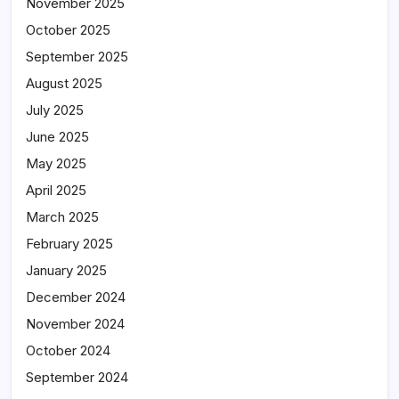
November 2025
October 2025
September 2025
August 2025
July 2025
June 2025
May 2025
April 2025
March 2025
February 2025
January 2025
December 2024
November 2024
October 2024
September 2024