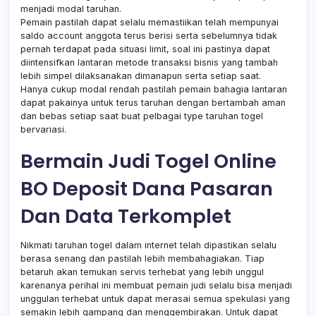
menjadi modal taruhan.
Pemain pastilah dapat selalu memastiikan telah mempunyai
saldo account anggota terus berisi serta sebelumnya tidak
pernah terdapat pada situasi limit, soal ini pastinya dapat
diintensifkan lantaran metode transaksi bisnis yang tambah
lebih simpel dilaksanakan dimanapun serta setiap saat.
Hanya cukup modal rendah pastilah pemain bahagia lantaran
dapat pakainya untuk terus taruhan dengan bertambah aman
dan bebas setiap saat buat pelbagai type taruhan togel
bervariasi.
Bermain Judi Togel Online
BO Deposit Dana Pasaran
Dan Data Terkomplet
Nikmati taruhan togel dalam internet telah dipastikan selalu
berasa senang dan pastilah lebih membahagiakan. Tiap
betaruh akan temukan servis terhebat yang lebih unggul
karenanya perihal ini membuat pemain judi selalu bisa menjadi
unggulan terhebat untuk dapat merasai semua spekulasi yang
semakin lebih gampang dan menggembirakan. Untuk dapat