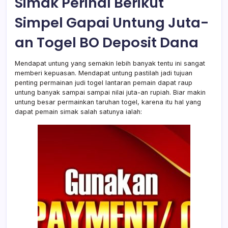
Simak Perihal Berikut
Simpel Gapai Untung Juta-
an Togel BO Deposit Dana
Mendapat untung yang semakin lebih banyak tentu ini sangat
memberi kepuasan. Mendapat untung pastilah jadi tujuan
penting permainan judi togel lantaran pemain dapat raup
untung banyak sampai sampai nilai juta-an rupiah. Biar makin
untung besar permainkan taruhan togel, karena itu hal yang
dapat pemain simak salah satunya ialah: