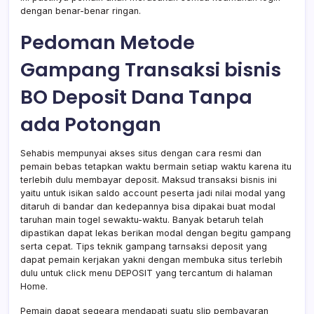
dengan benar-benar ringan.
Pedoman Metode
Gampang Transaksi bisnis
BO Deposit Dana Tanpa
ada Potongan
Sehabis mempunyai akses situs dengan cara resmi dan
pemain bebas tetapkan waktu bermain setiap waktu karena itu
terlebih dulu membayar deposit. Maksud transaksi bisnis ini
yaitu untuk isikan saldo account peserta jadi nilai modal yang
ditaruh di bandar dan kedepannya bisa dipakai buat modal
taruhan main togel sewaktu-waktu. Banyak betaruh telah
dipastikan dapat lekas berikan modal dengan begitu gampang
serta cepat. Tips teknik gampang tarnsaksi deposit yang
dapat pemain kerjakan yakni dengan membuka situs terlebih
dulu untuk click menu DEPOSIT yang tercantum di halaman
Home.
Pemain dapat segeara mendapati suatu slip pembayaran