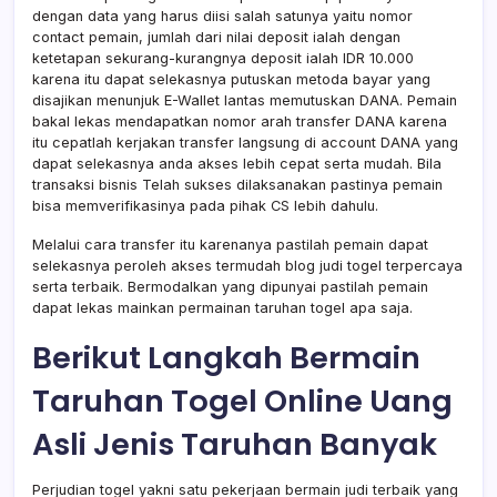
dengan data yang harus diisi salah satunya yaitu nomor
contact pemain, jumlah dari nilai deposit ialah dengan
ketetapan sekurang-kurangnya deposit ialah IDR 10.000
karena itu dapat selekasnya putuskan metoda bayar yang
disajikan menunjuk E-Wallet lantas memutuskan DANA. Pemain
bakal lekas mendapatkan nomor arah transfer DANA karena
itu cepatlah kerjakan transfer langsung di account DANA yang
dapat selekasnya anda akses lebih cepat serta mudah. Bila
transaksi bisnis Telah sukses dilaksanakan pastinya pemain
bisa memverifikasinya pada pihak CS lebih dahulu.
Melalui cara transfer itu karenanya pastilah pemain dapat
selekasnya peroleh akses termudah blog judi togel terpercaya
serta terbaik. Bermodalkan yang dipunyai pastilah pemain
dapat lekas mainkan permainan taruhan togel apa saja.
Berikut Langkah Bermain
Taruhan Togel Online Uang
Asli Jenis Taruhan Banyak
Perjudian togel yakni satu pekerjaan bermain judi terbaik yang