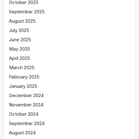
October 2025
September 2025
August 2025
July 2025
June 2025
May 2025
April 2025
March 2025
February 2025
January 2025
December 2024
November 2024
October 2024
September 2024
August 2024