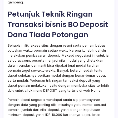
gampang.
Petunjuk Teknik Ringan
Transaksi bisnis BO Deposit
Dana Tiada Potongan
Sehabis miliki akses situs dengan resmi serta pemain bebas
putuskan waktu bermain setiap waktu karena itu lebih dahulu
melakukan pembayaran deposit. Maksud negosiasi ini untuk isi
saldo account peserta menjadi nilai modal yang diletakkan
dalam bandar dan nanti bisa dipakai buat modal taruhan
bermain togel sewaktu-waktu. Banyak betaruh sudah tentu
dapat selekasnya berikan modal dengan benar-benar cepat
serta mudah. Pedoman trik ringan tarnsaksi deposit yang
dapat pemain melakukan yaitu dengan membuka situs terlebih
dulu untuk click menu DEPOSIT yang tertulis di web Home.
Pemain dapat segeara mendapat suatu slip pembayaran
dengan data yang penting diisi misalnya yaitu nomor contact
pemain, jumlah dari nilai deposit yakni dengan keputusan
minimum deposit yakni IDR 10.000 karenanya dapat lekas