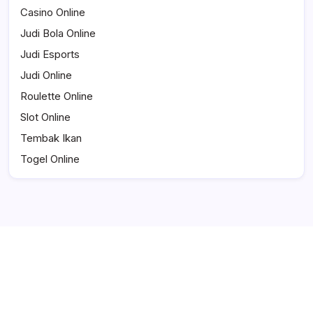
Casino Online
Judi Bola Online
Judi Esports
Judi Online
Roulette Online
Slot Online
Tembak Ikan
Togel Online