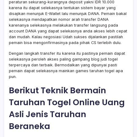
peraturan sekurang-kurangnya deposit yakni IDR 10.000
karena itu dapat selekasnya tentukan sistem bayar yang
disajikan menunjuk E-Wallet lalu menunjuk DANA. Pemain bakal
selekasnya mendapatkan nomor arah transfer DANA
karenanya selekasnya melakukan transfer langsung pada
account DANA yang dapat selekasnya anda akses lebih cepat
dan mudah. Kalau negosiasi Udah sukses dijalankan pastilah
pemain bisa mengonfirmasinya pada pihak CS terlebih dulu.
Dengan langkah transfer itu karena itu pastinya pemain dapat
selekasnya peroleh akses paling gampang blog judi togel
terpercaya dan terbaik. Bermodalkan yang dipunyai pasti
pemain dapat selekasnya mainkan games taruhan togel apa
pun.
Berikut Teknik Bermain
Taruhan Togel Online Uang
Asli Jenis Taruhan
Beraneka