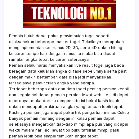
Pemain butuh dapat pakai penyimpulan togel seperti
dilaksanakan beberapa master togel. Tekniknya merupakan
mengimplementasikan rumus 2D, 3D, serta 4D dalam hitung
keluaran tempo hari dengan rumus itu maka bisa dibuat
ramalan angka tepat keluaran seterusnya.
Pemain selalu harus menyaksikan live result togel juga baca
beragam data keluaran angka di fase sebelumnya serta pasti
dengan makin bertambah data bisa jadi menyaksikan
tersedianya pemunculan angka yang serupa.
Terdapat beberapa data dan data togel penting pemian kenali
dan segala hal dapat pemain peroleh lewat website judi dapat
dipercaya, maka dari itu dengan info ini bakal kasih kisah
dalam mendapati prakiraan angka yang tambah lebih tepat.
Pastinya pemain juga dapat pakai trik pengartian mimpi. Cukup
banyak pemain menang dengan ini kalau pemain dapat
selekasnya mengartikan tiap-tiap mimpi apa pun yang dicapai
waktu malam hari jadi lewat tips buku tafsiran mimpi pasti
pemain lebih bisa simpel temukan angka tepat.