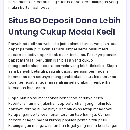
serta membikin betaruh ingin terus coba keberuntungan yang
makin bertambah besar.
Situs BO Deposit Dana Lebih
Untung Cukup Modal Kecil
Banyak ada pilihan web-site judi dalam internet yang kini pasti
dapat pemain putuskan secara simpel serta pasti mesti
secara selective agar tidak salah tentukan. Pastinya pemain
dapat merasai perjudian luar biasa yang cukup
menggembirakan secara bermain yang lebih fleksibel. Siapa
saja banyak betaruh pastilah dapat merasai bermacam
keamanan dan serunya menggembirakan untuk bisa taruhan
togel terhebat hingga masalah ini selalu akan memberikan
kepuasan buat anda.
Siapa pun bakal merasakan beberapa serunya serta
ketenteraman menjalankan tiap petaruhan yang makin lebih
dahsyat karena itu pastinya pemain akan tetap mendapati
kelapangan serta keamanan taruhan tiap harinya. Cuman
secara dengan modal kurang pastilah pemain tak perlu
kebingungan mengawali taruhan togel yang mana keuntungan