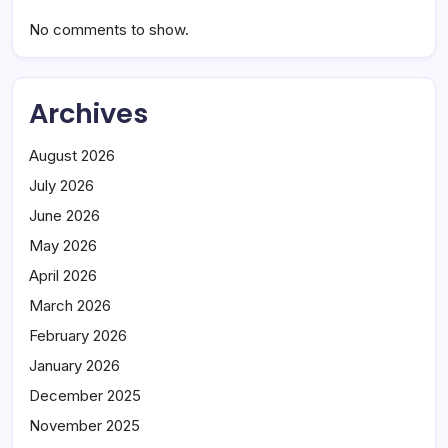
No comments to show.
Archives
August 2026
July 2026
June 2026
May 2026
April 2026
March 2026
February 2026
January 2026
December 2025
November 2025