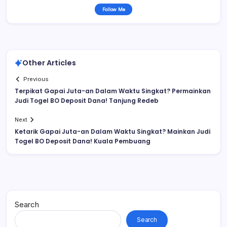
Follow Me
Other Articles
Previous
Terpikat Gapai Juta-an Dalam Waktu Singkat? Permainkan
Judi Togel BO Deposit Dana! Tanjung Redeb
Next
Ketarik Gapai Juta-an Dalam Waktu Singkat? Mainkan Judi
Togel BO Deposit Dana! Kuala Pembuang
Search
Search