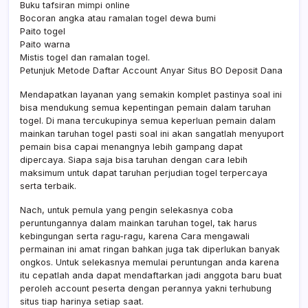
Buku tafsiran mimpi online
Bocoran angka atau ramalan togel dewa bumi
Paito togel
Paito warna
Mistis togel dan ramalan togel.
Petunjuk Metode Daftar Account Anyar Situs BO Deposit Dana
Mendapatkan layanan yang semakin komplet pastinya soal ini
bisa mendukung semua kepentingan pemain dalam taruhan
togel. Di mana tercukupinya semua keperluan pemain dalam
mainkan taruhan togel pasti soal ini akan sangatlah menyuport
pemain bisa capai menangnya lebih gampang dapat
dipercaya. Siapa saja bisa taruhan dengan cara lebih
maksimum untuk dapat taruhan perjudian togel terpercaya
serta terbaik.
Nach, untuk pemula yang pengin selekasnya coba
peruntungannya dalam mainkan taruhan togel, tak harus
kebingungan serta ragu-ragu, karena Cara mengawali
permainan ini amat ringan bahkan juga tak diperlukan banyak
ongkos. Untuk selekasnya memulai peruntungan anda karena
itu cepatlah anda dapat mendaftarkan jadi anggota baru buat
peroleh account peserta dengan perannya yakni terhubung
situs tiap harinya setiap saat.