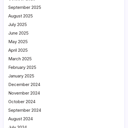
September 2025
August 2025
July 2025
June 2025
May 2025
April 2025
March 2025
February 2025
January 2025
December 2024
November 2024
October 2024
September 2024
August 2024
July 2024