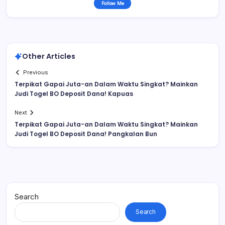
Follow Me
Other Articles
Previous
Terpikat Gapai Juta-an Dalam Waktu Singkat? Mainkan
Judi Togel BO Deposit Dana! Kapuas
Next
Terpikat Gapai Juta-an Dalam Waktu Singkat? Mainkan
Judi Togel BO Deposit Dana! Pangkalan Bun
Search
Search