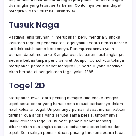
dua angka yang tepat serta benar. Contohnya pemain dapat
mengira 8 dan 1 buat keluaran 1238.
Tusuk Naga
Pastinya jenis taruhan ini merupakan perlu mengira 3 angka
keluaran togel di pengeluaran togel yaitu secara bebas karena
itu tidak butuh sama barisannya. Perumpamaannya yakni
pemain dapat menerka 3 angka buat keluaran hasil angka jadi
secara bebas tanpa perlu berurut. Adapun contoh-contohnya
merupakan pemain dapat mengira 8, 1 serta 3 yang pastinya
akan berada di pengeluaran togel yakni 1385.
Togel 2D
Merupakan lewat cara penting mengira dua angka dengan
tepat serta benar yang harus sama sesuai barisannya dalam
hasil keluaran togel. Umpamanya pemain dapat menempatkan
taruhan dua angka yang serupa sama persis, umpamanya
untuk keluaran togel 7689 pasti pemain dapat menang
dikarenakan dua angka dapat diputuskan secaa bebas dan
tepat. Semisalnya pemain dapat pasang taruhan secara tepat