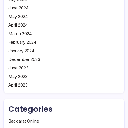
June 2024
May 2024
April 2024
March 2024
February 2024
January 2024
December 2023
June 2023
May 2023
April 2023
Categories
Baccarat Online