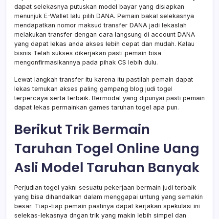
dapat selekasnya putuskan model bayar yang disiapkan
menunjuk E-Wallet lalu pilih DANA. Pemain bakal selekasnya
mendapatkan nomor maksud transfer DANA jadi lekaslah
melakukan transfer dengan cara langsung di account DANA
yang dapat lekas anda akses lebih cepat dan mudah. Kalau
bisnis Telah sukses dikerjakan pasti pemain bisa
mengonfirmasikannya pada pihak CS lebih dulu.
Lewat langkah transfer itu karena itu pastilah pemain dapat
lekas temukan akses paling gampang blog judi togel
terpercaya serta terbaik. Bermodal yang dipunyai pasti pemain
dapat lekas permainkan games taruhan togel apa pun.
Berikut Trik Bermain
Taruhan Togel Online Uang
Asli Model Taruhan Banyak
Perjudian togel yakni sesuatu pekerjaan bermain judi terbaik
yang bisa dihandalkan dalam menggapai untung yang semakin
besar. Tiap-tiap pemain pastinya dapat kerjakan spekulasi ini
selekas-lekasnya dngan trik yang makin lebih simpel dan