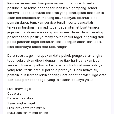
Pemain bebas pastikan pasaran yang mau di ikuti serta
pastilah bisa lekas pasang taruhan lebih gampang sehari-
harinya. Bebas tentukan pasaran yang diharapkan masalah ini
akan berkesempatan menang untuk banyak betaruh. Tiap
pemain dapat temukan service terpilih serta sangatlah
terkesan taruhan main judi togel pada internet buat temukan
juga semua akses atau kelapangan mendapat data. Tiap-tiap
pasaran togel pastinya menyiapkan result togel langsung dari
pools pasaran togel berkaitan pasti dengan aman dan tepat
bisa dipercaya tanpa ada kecurangan.
Dara result togel merupakan data pokok pengeluaran angka
togel selalu akan diberi dengan live tiap harinya, akan juga
siap untuk selalu pelbagai keluaran angka togel awal kalinya
yang tentu terus presisi paling dipercaya. Tidak hanya itu,
pemain jauh berasa lebih senang Saat dapat peroleh juga data
dan data perkiraan togel yang lain salah satunya yaitu:
Live draw togel
Code alam
Data angka shio
Syair angka togel
Erek erek tafsiran mimpi
Buku tafsiran mimpi online