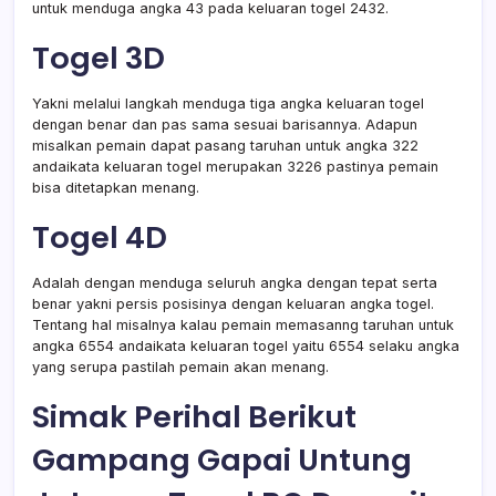
untuk menduga angka 43 pada keluaran togel 2432.
Togel 3D
Yakni melalui langkah menduga tiga angka keluaran togel
dengan benar dan pas sama sesuai barisannya. Adapun
misalkan pemain dapat pasang taruhan untuk angka 322
andaikata keluaran togel merupakan 3226 pastinya pemain
bisa ditetapkan menang.
Togel 4D
Adalah dengan menduga seluruh angka dengan tepat serta
benar yakni persis posisinya dengan keluaran angka togel.
Tentang hal misalnya kalau pemain memasanng taruhan untuk
angka 6554 andaikata keluaran togel yaitu 6554 selaku angka
yang serupa pastilah pemain akan menang.
Simak Perihal Berikut
Gampang Gapai Untung