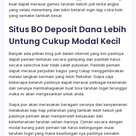
buat dapat merasai games taruhan heboh judi terka angka
yang selalu menentang dan bikin betaruh ingin lagi coba hoki
yang semakin tambah besar.
Situs BO Deposit Dana Lebih
Untung Cukup Modal Kecil
Banyak ada pilihan blog judi dalam internet yang kini pastinya
dapat pemain tentukan secara gampang dan pastilah harus
secara selective biar tidak salah putuskan. Pastilah pemain
dapat merasai perjudian bagus yang cukup menggembirakan
melalui langkah bermain yang lebih fleksibel. Siapa saja
beberapa betaruh pastinya dapat merasai pelbagai keamanan
dan serunya membahagiakan buat bisa taruhan togel terunggul
maka ini akan mengesankan untuk anda.
Siapa pun akan merasakan beragam serunya dan kenyamanan
melakukan tiap-tiap petaruhan yang tambah lebih heboh jadi
pastinya pemain akan memperoleh keluasaan dan
ketenteraman taruhan sehari-harinya. Cuman secara dengan
modal kurang pasti pemain tak harus kebingungan mulai
taruhan togel yang mana keuntungan nya pastinya semakin