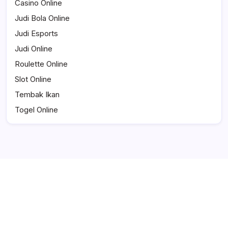
Casino Online
Judi Bola Online
Judi Esports
Judi Online
Roulette Online
Slot Online
Tembak Ikan
Togel Online