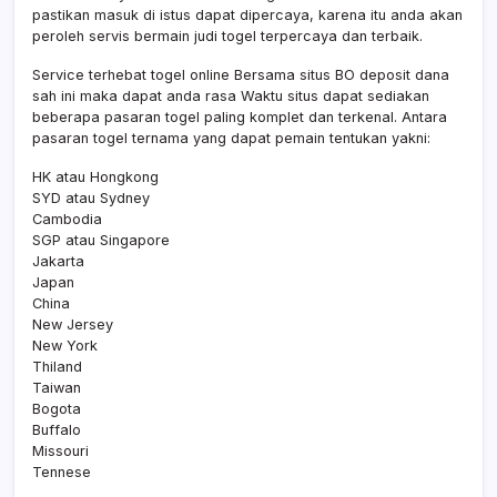
pastikan masuk di istus dapat dipercaya, karena itu anda akan
peroleh servis bermain judi togel terpercaya dan terbaik.
Service terhebat togel online Bersama situs BO deposit dana
sah ini maka dapat anda rasa Waktu situs dapat sediakan
beberapa pasaran togel paling komplet dan terkenal. Antara
pasaran togel ternama yang dapat pemain tentukan yakni:
HK atau Hongkong
SYD atau Sydney
Cambodia
SGP atau Singapore
Jakarta
Japan
China
New Jersey
New York
Thiland
Taiwan
Bogota
Buffalo
Missouri
Tennese