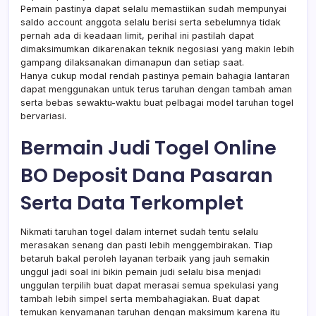
Pemain pastinya dapat selalu memastiikan sudah mempunyai
saldo account anggota selalu berisi serta sebelumnya tidak
pernah ada di keadaan limit, perihal ini pastilah dapat
dimaksimumkan dikarenakan teknik negosiasi yang makin lebih
gampang dilaksanakan dimanapun dan setiap saat.
Hanya cukup modal rendah pastinya pemain bahagia lantaran
dapat menggunakan untuk terus taruhan dengan tambah aman
serta bebas sewaktu-waktu buat pelbagai model taruhan togel
bervariasi.
Bermain Judi Togel Online
BO Deposit Dana Pasaran
Serta Data Terkomplet
Nikmati taruhan togel dalam internet sudah tentu selalu
merasakan senang dan pasti lebih menggembirakan. Tiap
betaruh bakal peroleh layanan terbaik yang jauh semakin
unggul jadi soal ini bikin pemain judi selalu bisa menjadi
unggulan terpilih buat dapat merasai semua spekulasi yang
tambah lebih simpel serta membahagiakan. Buat dapat
temukan kenyamanan taruhan dengan maksimum karena itu