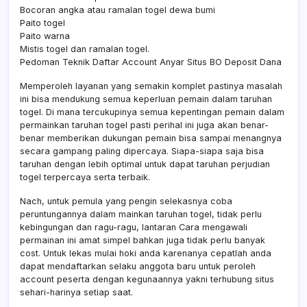
Bocoran angka atau ramalan togel dewa bumi
Paito togel
Paito warna
Mistis togel dan ramalan togel.
Pedoman Teknik Daftar Account Anyar Situs BO Deposit Dana
Memperoleh layanan yang semakin komplet pastinya masalah
ini bisa mendukung semua keperluan pemain dalam taruhan
togel. Di mana tercukupinya semua kepentingan pemain dalam
permainkan taruhan togel pasti perihal ini juga akan benar-
benar memberikan dukungan pemain bisa sampai menangnya
secara gampang paling dipercaya. Siapa-siapa saja bisa
taruhan dengan lebih optimal untuk dapat taruhan perjudian
togel terpercaya serta terbaik.
Nach, untuk pemula yang pengin selekasnya coba
peruntungannya dalam mainkan taruhan togel, tidak perlu
kebingungan dan ragu-ragu, lantaran Cara mengawali
permainan ini amat simpel bahkan juga tidak perlu banyak
cost. Untuk lekas mulai hoki anda karenanya cepatlah anda
dapat mendaftarkan selaku anggota baru untuk peroleh
account peserta dengan kegunaannya yakni terhubung situs
sehari-harinya setiap saat.