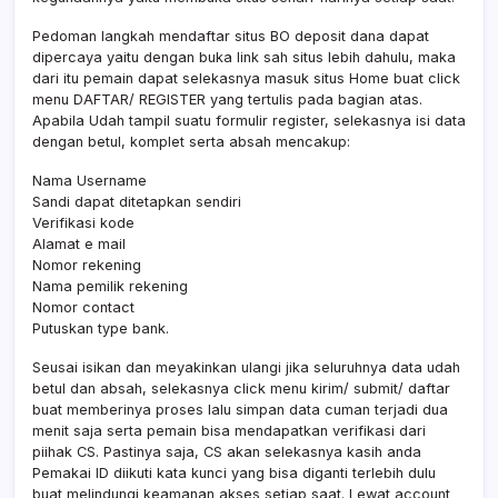
Pedoman langkah mendaftar situs BO deposit dana dapat
dipercaya yaitu dengan buka link sah situs lebih dahulu, maka
dari itu pemain dapat selekasnya masuk situs Home buat click
menu DAFTAR/ REGISTER yang tertulis pada bagian atas.
Apabila Udah tampil suatu formulir register, selekasnya isi data
dengan betul, komplet serta absah mencakup:
Nama Username
Sandi dapat ditetapkan sendiri
Verifikasi kode
Alamat e mail
Nomor rekening
Nama pemilik rekening
Nomor contact
Putuskan type bank.
Seusai isikan dan meyakinkan ulangi jika seluruhnya data udah
betul dan absah, selekasnya click menu kirim/ submit/ daftar
buat memberinya proses lalu simpan data cuman terjadi dua
menit saja serta pemain bisa mendapatkan verifikasi dari
piihak CS. Pastinya saja, CS akan selekasnya kasih anda
Pemakai ID diikuti kata kunci yang bisa diganti terlebih dulu
buat melindungi keamanan akses setiap saat. Lewat account