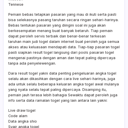
Tennese
Pemain bebas tetapkan pasaran yang mau di ikuti serta pasti
bisa selekasnya pasang taruhan secara ringan sehari-harinya.
Bebas tentukan pasaran yang diingini soal ini juga akan
berkesempatan menang buat banyak betaruh. Tiap pemain
dapat peroleh servis terbaik dan benar-benar terkesan
taruhan main judi togel dalam internet buat peroleh juga semua
akses atau keluasaan mendapati data. Tiap-tiap pasaran togel
pasti siapkan result togel langsung dari pools pasaran togel
mengenai pastinya dengan aman dan tepat paling dipercaya
tanpa ada penyelewengan.
Dara result togel yakni data penting pengeluaran angka togel
selalu akan dikasihkan dengan cara live sehari-harinya, juga
ada untuk selalu beberapa keluaran angka togel awal mulanya
yang nyata selalu tepat paling dipercaya. Disamping itu,
pemain jauh terasa lebih bahagia Sewaktu dapat peroleh juga
info serta data ramalan togel yang lain antara lain yakni:
Live draw togel
Code alam
Data angka shio
Syair angka togel