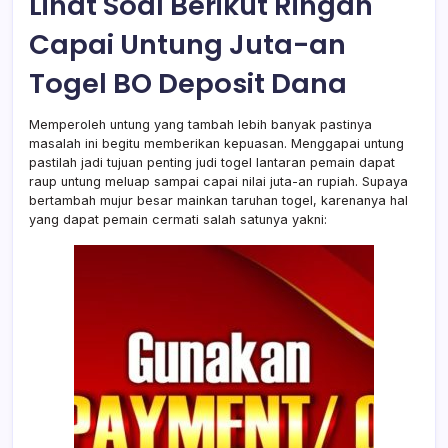
Lihat Soal Berikut Ringan
Capai Untung Juta-an
Togel BO Deposit Dana
Memperoleh untung yang tambah lebih banyak pastinya
masalah ini begitu memberikan kepuasan. Menggapai untung
pastilah jadi tujuan penting judi togel lantaran pemain dapat
raup untung meluap sampai capai nilai juta-an rupiah. Supaya
bertambah mujur besar mainkan taruhan togel, karenanya hal
yang dapat pemain cermati salah satunya yakni: