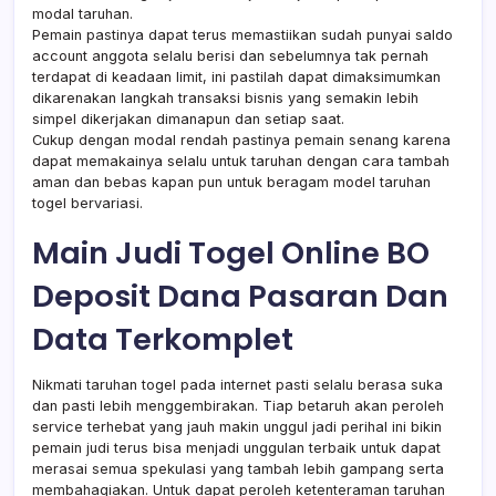
modal taruhan.
Pemain pastinya dapat terus memastiikan sudah punyai saldo
account anggota selalu berisi dan sebelumnya tak pernah
terdapat di keadaan limit, ini pastilah dapat dimaksimumkan
dikarenakan langkah transaksi bisnis yang semakin lebih
simpel dikerjakan dimanapun dan setiap saat.
Cukup dengan modal rendah pastinya pemain senang karena
dapat memakainya selalu untuk taruhan dengan cara tambah
aman dan bebas kapan pun untuk beragam model taruhan
togel bervariasi.
Main Judi Togel Online BO
Deposit Dana Pasaran Dan
Data Terkomplet
Nikmati taruhan togel pada internet pasti selalu berasa suka
dan pasti lebih menggembirakan. Tiap betaruh akan peroleh
service terhebat yang jauh makin unggul jadi perihal ini bikin
pemain judi terus bisa menjadi unggulan terbaik untuk dapat
merasai semua spekulasi yang tambah lebih gampang serta
membahagiakan. Untuk dapat peroleh ketenteraman taruhan