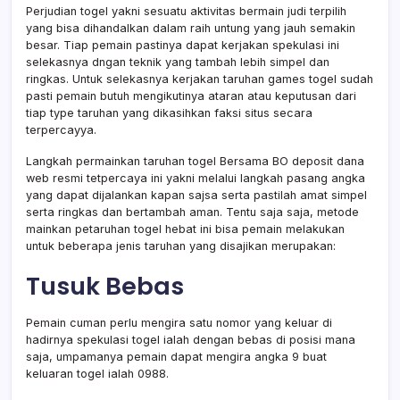
Perjudian togel yakni sesuatu aktivitas bermain judi terpilih
yang bisa dihandalkan dalam raih untung yang jauh semakin
besar. Tiap pemain pastinya dapat kerjakan spekulasi ini
selekasnya dngan teknik yang tambah lebih simpel dan
ringkas. Untuk selekasnya kerjakan taruhan games togel sudah
pasti pemain butuh mengikutinya ataran atau keputusan dari
tiap type taruhan yang dikasihkan faksi situs secara
terpercayya.
Langkah permainkan taruhan togel Bersama BO deposit dana
web resmi tetpercaya ini yakni melalui langkah pasang angka
yang dapat dijalankan kapan sajsa serta pastilah amat simpel
serta ringkas dan bertambah aman. Tentu saja saja, metode
mainkan petaruhan togel hebat ini bisa pemain melakukan
untuk beberapa jenis taruhan yang disajikan merupakan:
Tusuk Bebas
Pemain cuman perlu mengira satu nomor yang keluar di
hadirnya spekulasi togel ialah dengan bebas di posisi mana
saja, umpamanya pemain dapat mengira angka 9 buat
keluaran togel ialah 0988.