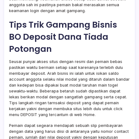
anggota sah ini pastinya pemain bakal merasakan semua
keamanan login dengan amat gampang.
Tips Trik Gampang Bisnis
BO Deposit Dana Tiada
Potongan
Seusai punyai akses situs dengan resmi dan pemain bebas
pastikan waktu bermain setiap saat karenanya terlebih dulu
membayar deposit. Arah bisnis ini ialah untuk isikan saldo
account anggota selaku nilai modal yang ditaruh dalam bandar
dan kedepan bisa dipakai buat modal taruhan main togel
sewaktu-waktu. Beberapa betaruh sudah dipastikan dapat
lekas berikan modal dengan sangatlah gampang serta cepat.
Tips langkah ringan tarnsaksi deposit yang dapat pemain
kerjakan yakni dengan membuka situs lebih dulu untuk click
menu DEPOSIT yang tercantum di web Home.
Pemain dapat segeara mendapati sebuah slip pembayaran
dengan data yang harus diisi di antaranya yaitu nomor contact
pemain, jumlah dari nilai deposit yakni dengan keputusan