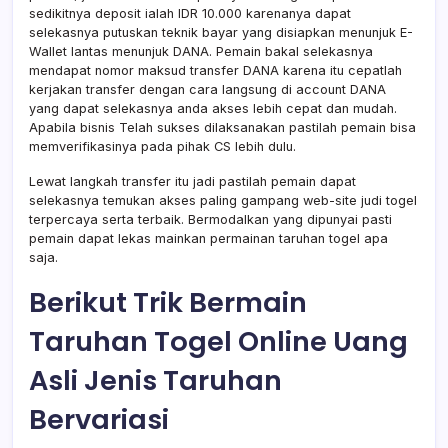
sedikitnya deposit ialah IDR 10.000 karenanya dapat
selekasnya putuskan teknik bayar yang disiapkan menunjuk E-
Wallet lantas menunjuk DANA. Pemain bakal selekasnya
mendapat nomor maksud transfer DANA karena itu cepatlah
kerjakan transfer dengan cara langsung di account DANA
yang dapat selekasnya anda akses lebih cepat dan mudah.
Apabila bisnis Telah sukses dilaksanakan pastilah pemain bisa
memverifikasinya pada pihak CS lebih dulu.
Lewat langkah transfer itu jadi pastilah pemain dapat
selekasnya temukan akses paling gampang web-site judi togel
terpercaya serta terbaik. Bermodalkan yang dipunyai pasti
pemain dapat lekas mainkan permainan taruhan togel apa
saja.
Berikut Trik Bermain
Taruhan Togel Online Uang
Asli Jenis Taruhan
Bervariasi