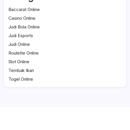
Baccarat Online
Casino Online
Judi Bola Online
Judi Esports
Judi Online
Roulette Online
Slot Online
Tembak Ikan
Togel Online