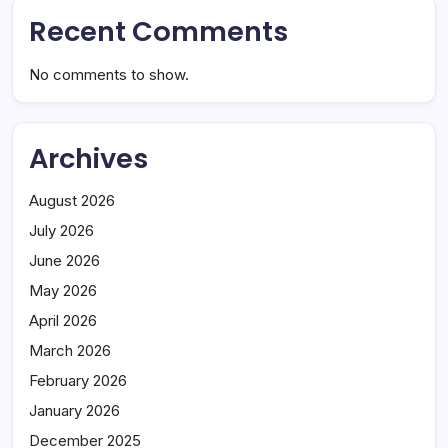
Recent Comments
No comments to show.
Archives
August 2026
July 2026
June 2026
May 2026
April 2026
March 2026
February 2026
January 2026
December 2025