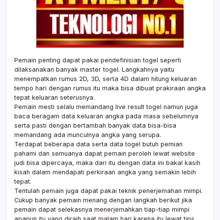
Pemain penting dapat pakai pendefinisian togel seperti
dilaksanakan banyak master togel. Langkahnya yaitu
menempatkan rumus 2D, 3D, serta 4D dalam hitung keluaran
tempo hari dengan rumus itu maka bisa dibuat prakiraan angka
tepat keluaran seterusnya.
Pemain mesti selalu memandang live result togel namun juga
baca beragam data keluaran angka pada masa sebelumnya
serta pasti dengan bertambah banyak data bisa-bisa
memandang ada munculnya angka yang serupa.
Terdapat beberapa data serta data togel butuh pemian
pahami dan semuanya dapat pemain peroleh lewat website
judi bisa dipercaya, maka dari itu dengan data ini bakal kasih
kisah dalam mendapati perkiraan angka yang semakin lebih
tepat.
Tentulah pemain juga dapat pakai teknik penerjemahan mimpi.
Cukup banyak pemain menang dengan langkah berikut jika
pemain dapat selekasnya menerjemahkan tiap-tiap mimpi
apapun itu yang diraih saat malam hari karena itu lewat tips