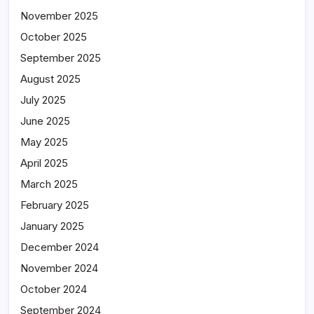
November 2025
October 2025
September 2025
August 2025
July 2025
June 2025
May 2025
April 2025
March 2025
February 2025
January 2025
December 2024
November 2024
October 2024
September 2024