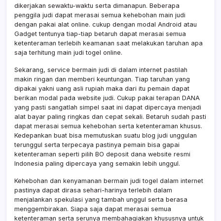
dikerjakan sewaktu-waktu serta dimanapun. Beberapa
Wakt
Singk
penggila judi dapat merasai semua kehebohan main judi
Perm
dengan pakai alat online. cukup dengan modal Android atau
Judi
Gadget tentunya tiap-tiap betaruh dapat merasai semua
Toge
ketenteraman terlebih keamanan saat melakukan taruhan apa
BO
saja terhitung main judi togel online.
Depo
Dana
Sekarang, service bermain judi di dalam internet pastilah
Puru
makin ringan dan memberi keuntungan. Tiap taruhan yang
Cahu
dipakai yakni uang asli rupiah maka dari itu pemain dapat
berikan modal pada website judi. Cukup pakai terapan DANA
yang pasti sangatlah simpel saat ini dapat dipercaya menjadi
alat bayar paling ringkas dan cepat sekali. Betaruh sudah pasti
dapat merasai semua kehebohan serta ketenteraman khusus.
Kedepankan buat bisa memutuskan suatu blog judi unggulan
terunggul serta terpecaya pastinya pemain bisa gapai
ketenteraman seperti pilih BO deposit dana website resmi
Indonesia paling dipercaya yang semakin lebih unggul.
Kehebohan dan kenyamanan bermain judi togel dalam internet
pastinya dapat dirasa sehari-harinya terlebih dalam
menjalankan spekulasi yang tambah unggul serta berasa
menggembirakan. Siapa saja dapat merasai semua
ketenteraman serta serunya membahagiakan khususnya untuk