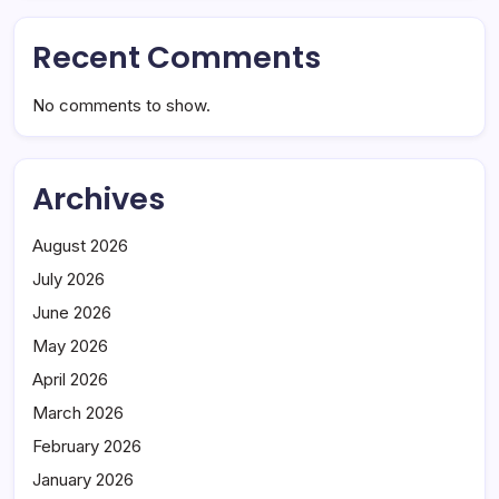
Recent Comments
No comments to show.
Archives
August 2026
July 2026
June 2026
May 2026
April 2026
March 2026
February 2026
January 2026