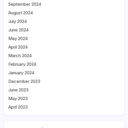
September 2024
August 2024
July 2024
June 2024
May 2024
April 2024
March 2024
February 2024
January 2024
December 2023
June 2023
May 2023
April 2023