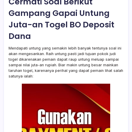
Cermati Soal Berikut
Gampang Gapai Untung
Juta-an Togel BO Deposit
Dana
Mendapati untung yang semakin lebih banyak tentunya soal ini
akan mengesankan. Raih untung pasti jadi tujuan pokok judi
togel dikarenakan pemain dapat raup untung meluap sampai
sampai nilai juta-an rupiah. Biar makin untung besar mainkan
taruhan togel, karenanya perihal yang dapat pemain lihat salah
satunya ialah: