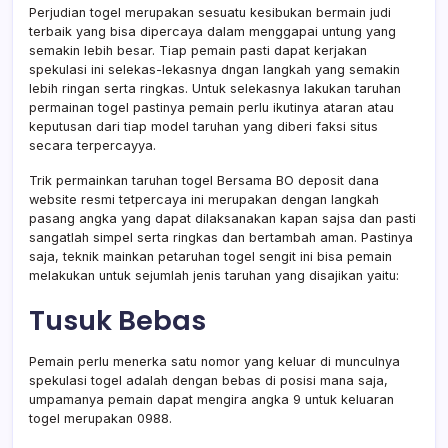
Perjudian togel merupakan sesuatu kesibukan bermain judi
terbaik yang bisa dipercaya dalam menggapai untung yang
semakin lebih besar. Tiap pemain pasti dapat kerjakan
spekulasi ini selekas-lekasnya dngan langkah yang semakin
lebih ringan serta ringkas. Untuk selekasnya lakukan taruhan
permainan togel pastinya pemain perlu ikutinya ataran atau
keputusan dari tiap model taruhan yang diberi faksi situs
secara terpercayya.
Trik permainkan taruhan togel Bersama BO deposit dana
website resmi tetpercaya ini merupakan dengan langkah
pasang angka yang dapat dilaksanakan kapan sajsa dan pasti
sangatlah simpel serta ringkas dan bertambah aman. Pastinya
saja, teknik mainkan petaruhan togel sengit ini bisa pemain
melakukan untuk sejumlah jenis taruhan yang disajikan yaitu:
Tusuk Bebas
Pemain perlu menerka satu nomor yang keluar di munculnya
spekulasi togel adalah dengan bebas di posisi mana saja,
umpamanya pemain dapat mengira angka 9 untuk keluaran
togel merupakan 0988.