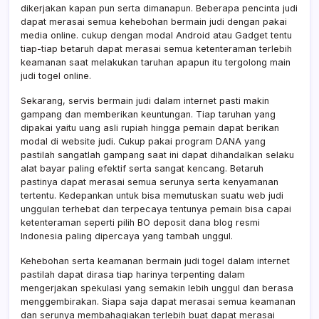
dikerjakan kapan pun serta dimanapun. Beberapa pencinta judi
Wakt
Singk
dapat merasai semua kehebohan bermain judi dengan pakai
Perm
media online. cukup dengan modal Android atau Gadget tentu
Judi
tiap-tiap betaruh dapat merasai semua ketenteraman terlebih
Toge
keamanan saat melakukan taruhan apapun itu tergolong main
BO
judi togel online.
Depo
Dana
Sekarang, servis bermain judi dalam internet pasti makin
Pont
gampang dan memberikan keuntungan. Tiap taruhan yang
dipakai yaitu uang asli rupiah hingga pemain dapat berikan
modal di website judi. Cukup pakai program DANA yang
pastilah sangatlah gampang saat ini dapat dihandalkan selaku
alat bayar paling efektif serta sangat kencang. Betaruh
pastinya dapat merasai semua serunya serta kenyamanan
tertentu. Kedepankan untuk bisa memutuskan suatu web judi
unggulan terhebat dan terpecaya tentunya pemain bisa capai
ketenteraman seperti pilih BO deposit dana blog resmi
Indonesia paling dipercaya yang tambah unggul.
Kehebohan serta keamanan bermain judi togel dalam internet
pastilah dapat dirasa tiap harinya terpenting dalam
mengerjakan spekulasi yang semakin lebih unggul dan berasa
menggembirakan. Siapa saja dapat merasai semua keamanan
dan serunya membahagiakan terlebih buat dapat merasai