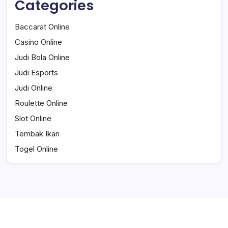
Categories
Baccarat Online
Casino Online
Judi Bola Online
Judi Esports
Judi Online
Roulette Online
Slot Online
Tembak Ikan
Togel Online