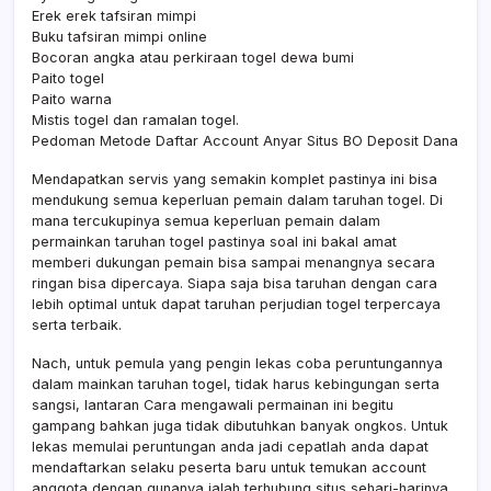
Erek erek tafsiran mimpi
Buku tafsiran mimpi online
Bocoran angka atau perkiraan togel dewa bumi
Paito togel
Paito warna
Mistis togel dan ramalan togel.
Pedoman Metode Daftar Account Anyar Situs BO Deposit Dana
Mendapatkan servis yang semakin komplet pastinya ini bisa
mendukung semua keperluan pemain dalam taruhan togel. Di
mana tercukupinya semua keperluan pemain dalam
permainkan taruhan togel pastinya soal ini bakal amat
memberi dukungan pemain bisa sampai menangnya secara
ringan bisa dipercaya. Siapa saja bisa taruhan dengan cara
lebih optimal untuk dapat taruhan perjudian togel terpercaya
serta terbaik.
Nach, untuk pemula yang pengin lekas coba peruntungannya
dalam mainkan taruhan togel, tidak harus kebingungan serta
sangsi, lantaran Cara mengawali permainan ini begitu
gampang bahkan juga tidak dibutuhkan banyak ongkos. Untuk
lekas memulai peruntungan anda jadi cepatlah anda dapat
mendaftarkan selaku peserta baru untuk temukan account
anggota dengan gunanya ialah terhubung situs sehari-harinya