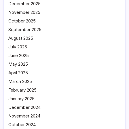
December 2025
November 2025
October 2025
September 2025
August 2025
July 2025
June 2025
May 2025
April 2025
March 2025
February 2025
January 2025
December 2024
November 2024
October 2024