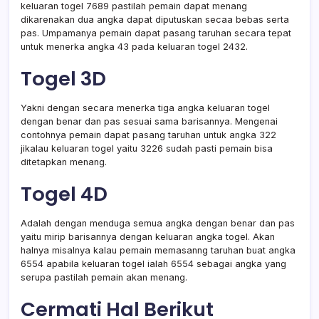
keluaran togel 7689 pastilah pemain dapat menang
dikarenakan dua angka dapat diputuskan secaa bebas serta
pas. Umpamanya pemain dapat pasang taruhan secara tepat
untuk menerka angka 43 pada keluaran togel 2432.
Togel 3D
Yakni dengan secara menerka tiga angka keluaran togel
dengan benar dan pas sesuai sama barisannya. Mengenai
contohnya pemain dapat pasang taruhan untuk angka 322
jikalau keluaran togel yaitu 3226 sudah pasti pemain bisa
ditetapkan menang.
Togel 4D
Adalah dengan menduga semua angka dengan benar dan pas
yaitu mirip barisannya dengan keluaran angka togel. Akan
halnya misalnya kalau pemain memasanng taruhan buat angka
6554 apabila keluaran togel ialah 6554 sebagai angka yang
serupa pastilah pemain akan menang.
Cermati Hal Berikut