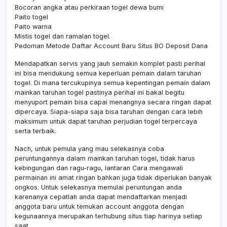
Bocoran angka atau perkiraan togel dewa bumi
Paito togel
Paito warna
Mistis togel dan ramalan togel.
Pedoman Metode Daftar Account Baru Situs BO Deposit Dana
Mendapatkan servis yang jauh semakin komplet pasti perihal
ini bisa mendukung semua keperluan pemain dalam taruhan
togel. Di mana tercukupinya semua kepentingan pemain dalam
mainkan taruhan togel pastinya perihal ini bakal begitu
menyuport pemain bisa capai menangnya secara ringan dapat
dipercaya. Siapa-siapa saja bisa taruhan dengan cara lebih
maksimum untuk dapat taruhan perjudian togel terpercaya
serta terbaik.
Nach, untuk pemula yang mau selekasnya coba
peruntungannya dalam mainkan taruhan togel, tidak harus
kebingungan dan ragu-ragu, lantaran Cara mengawali
permainan ini amat ringan bahkan juga tidak diperlukan banyak
ongkos. Untuk selekasnya memulai peruntungan anda
karenanya cepatlah anda dapat mendaftarkan menjadi
anggota baru untuk temukan account anggota dengan
kegunaannya merupakan terhubung situs tiap harinya setiap
saat.