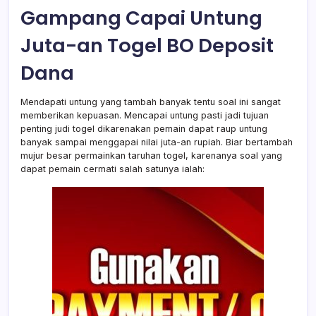
Gampang Capai Untung
Juta-an Togel BO Deposit
Dana
Mendapati untung yang tambah banyak tentu soal ini sangat
memberikan kepuasan. Mencapai untung pasti jadi tujuan
penting judi togel dikarenakan pemain dapat raup untung
banyak sampai menggapai nilai juta-an rupiah. Biar bertambah
mujur besar permainkan taruhan togel, karenanya soal yang
dapat pemain cermati salah satunya ialah: