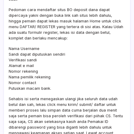
Pedoman cara mendaftar situs BO deposit dana dapat
dipercaya yakni dengan buka link sah situs lebih dahulu,
hingga pemain dapat lekas masuk halaman Home untuk click
menu DAFTAR/ REGISTER yang tertera di sisi atas. Kalau Udah
ada suatu formulir register, lekas isi data dengan betul,
komplet dan berlaku mencakup:
Nama Username
Sandi dapat diputuskan sendiri
Verifikasi sandi
Alamat e mail
Nomor rekening
Nama pemilik rekening
Nomor contact
Putuskan macam bank.
Sehabis isi serta menegaskan ulangi jika seluruh data udah
betul dan sah, lekas click menu kirim/ submit/ daftar untuk
memberi proses lalu simpan data cuma berjalan dua menit
saja serta pemain bisa peroleh verifikasi dari piihak CS. Tentu
saja saja, CS akan selekasnya kasih anda Pemakai ID
dibarengi password yang bisa diganti lebih dahulu untuk
mengawasi keamanan akses setiap saat. Lewat account