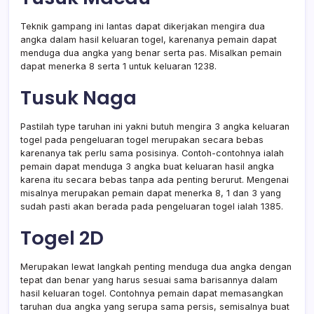
Teknik gampang ini lantas dapat dikerjakan mengira dua
angka dalam hasil keluaran togel, karenanya pemain dapat
menduga dua angka yang benar serta pas. Misalkan pemain
dapat menerka 8 serta 1 untuk keluaran 1238.
Tusuk Naga
Pastilah type taruhan ini yakni butuh mengira 3 angka keluaran
togel pada pengeluaran togel merupakan secara bebas
karenanya tak perlu sama posisinya. Contoh-contohnya ialah
pemain dapat menduga 3 angka buat keluaran hasil angka
karena itu secara bebas tanpa ada penting berurut. Mengenai
misalnya merupakan pemain dapat menerka 8, 1 dan 3 yang
sudah pasti akan berada pada pengeluaran togel ialah 1385.
Togel 2D
Merupakan lewat langkah penting menduga dua angka dengan
tepat dan benar yang harus sesuai sama barisannya dalam
hasil keluaran togel. Contohnya pemain dapat memasangkan
taruhan dua angka yang serupa sama persis, semisalnya buat