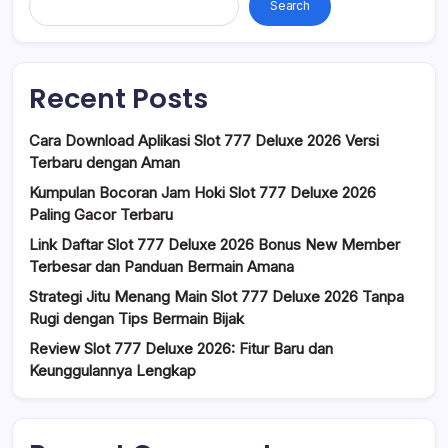
Search
Recent Posts
Cara Download Aplikasi Slot 777 Deluxe 2026 Versi
Terbaru dengan Aman
Kumpulan Bocoran Jam Hoki Slot 777 Deluxe 2026
Paling Gacor Terbaru
Link Daftar Slot 777 Deluxe 2026 Bonus New Member
Terbesar dan Panduan Bermain Amana
Strategi Jitu Menang Main Slot 777 Deluxe 2026 Tanpa
Rugi dengan Tips Bermain Bijak
Review Slot 777 Deluxe 2026: Fitur Baru dan
Keunggulannya Lengkap