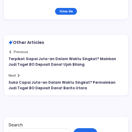
Follow Me
Other Articles
Previous
Terpikat Gapai Juta-an Dalam Waktu Singkat? Mainkan
Judi Togel BO Deposit Dana! Ujoh Bilang
Next
Suka Capai Juta-an Dalam Waktu Singkat? Permainkan
Judi Togel BO Deposit Dana! Barito Utara
Search