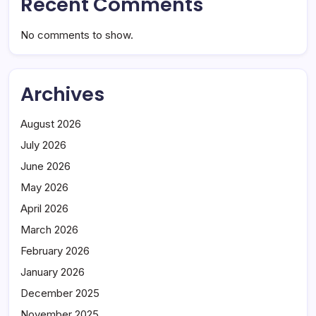
Recent Comments
No comments to show.
Archives
August 2026
July 2026
June 2026
May 2026
April 2026
March 2026
February 2026
January 2026
December 2025
November 2025