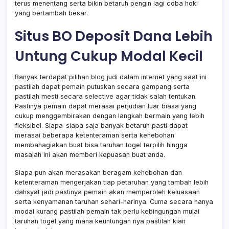
terus menentang serta bikin betaruh pengin lagi coba hoki
yang bertambah besar.
Situs BO Deposit Dana Lebih
Untung Cukup Modal Kecil
Banyak terdapat pilihan blog judi dalam internet yang saat ini
pastilah dapat pemain putuskan secara gampang serta
pastilah mesti secara selective agar tidak salah tentukan.
Pastinya pemain dapat merasai perjudian luar biasa yang
cukup menggembirakan dengan langkah bermain yang lebih
fleksibel. Siapa-siapa saja banyak betaruh pasti dapat
merasai beberapa ketenteraman serta kehebohan
membahagiakan buat bisa taruhan togel terpilih hingga
masalah ini akan memberi kepuasan buat anda.
Siapa pun akan merasakan beragam kehebohan dan
ketenteraman mengerjakan tiap petaruhan yang tambah lebih
dahsyat jadi pastinya pemain akan memperoleh keluasaan
serta kenyamanan taruhan sehari-harinya. Cuma secara hanya
modal kurang pastilah pemain tak perlu kebingungan mulai
taruhan togel yang mana keuntungan nya pastilah kian