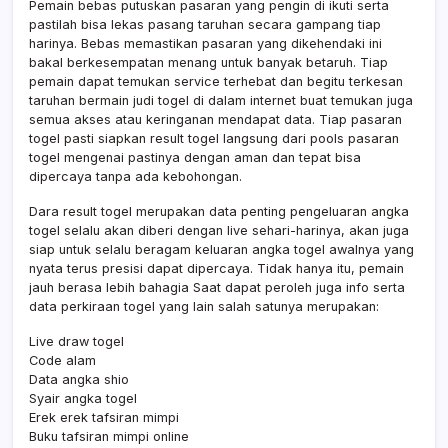
Pemain bebas putuskan pasaran yang pengin di ikuti serta
pastilah bisa lekas pasang taruhan secara gampang tiap
harinya. Bebas memastikan pasaran yang dikehendaki ini
bakal berkesempatan menang untuk banyak betaruh. Tiap
pemain dapat temukan service terhebat dan begitu terkesan
taruhan bermain judi togel di dalam internet buat temukan juga
semua akses atau keringanan mendapat data. Tiap pasaran
togel pasti siapkan result togel langsung dari pools pasaran
togel mengenai pastinya dengan aman dan tepat bisa
dipercaya tanpa ada kebohongan.
Dara result togel merupakan data penting pengeluaran angka
togel selalu akan diberi dengan live sehari-harinya, akan juga
siap untuk selalu beragam keluaran angka togel awalnya yang
nyata terus presisi dapat dipercaya. Tidak hanya itu, pemain
jauh berasa lebih bahagia Saat dapat peroleh juga info serta
data perkiraan togel yang lain salah satunya merupakan:
Live draw togel
Code alam
Data angka shio
Syair angka togel
Erek erek tafsiran mimpi
Buku tafsiran mimpi online