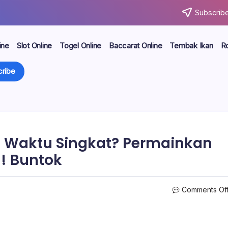
Subscribe
ine
Slot Online
Togel Online
Baccarat Online
Tembak Ikan
Ro
ribe
 Waktu Singkat? Permainkan
a! Buntok
Comments Of