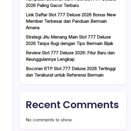
an
2026 Paling Gacor Terbaru
Dalam
Waktu
Link Daftar Slot 777 Deluxe 2026 Bonus New
Singkat?
Member Terbesar dan Panduan Bermain
Permainkan
Amana
Judi
Strategi Jitu Menang Main Slot 777 Deluxe
Togel
2026 Tanpa Rugi dengan Tips Bermain Bijak
BO
Deposit
Review Slot 777 Deluxe 2026: Fitur Baru dan
Dana!
Keunggulannya Lengkap
Buntok
Bocoran RTP Slot 777 Deluxe 2026 Tertinggi
dan Terakurat untuk Referensi Bermain
Recent Comments
No comments to show.