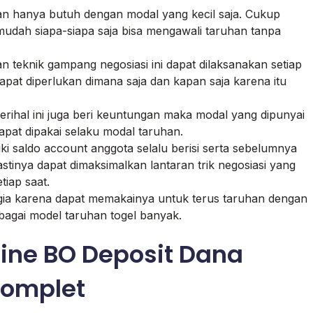
an hanya butuh dengan modal yang kecil saja. Cukup
dah siapa-siapa saja bisa mengawali taruhan tanpa
n teknik gampang negosiasi ini dapat dilaksanakan setiap
apat diperlukan dimana saja dan kapan saja karena itu
rihal ini juga beri keuntungan maka modal yang dipunyai
pat dipakai selaku modal taruhan.
ki saldo account anggota selalu berisi serta sebelumnya
pastinya dapat dimaksimalkan lantaran trik negosiasi yang
tiap saat.
ia karena dapat memakainya untuk terus taruhan dengan
agai model taruhan togel banyak.
line BO Deposit Dana
komplet