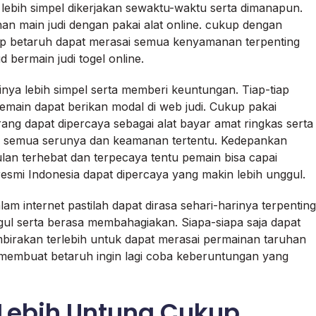
a lebih simpel dikerjakan sewaktu-waktu serta dimanapun.
n main judi dengan pakai alat online. cukup dengan
iap betaruh dapat merasai semua kenyamanan terpenting
 bermain judi togel online.
tinya lebih simpel serta memberi keuntungan. Tiap-tiap
emain dapat berikan modal di web judi. Cukup pakai
ng dapat dipercaya sebagai alat bayar amat ringkas serta
ai semua serunya dan keamanan tertentu. Kedepankan
lan terhebat dan terpecaya tentu pemain bisa capai
smi Indonesia dapat dipercaya yang makin lebih unggul.
am internet pastilah dapat dirasa sehari-harinya terpenting
gul serta berasa membahagiakan. Siapa-siapa saja dapat
rakan terlebih untuk dapat merasai permainan taruhan
n membuat betaruh ingin lagi coba keberuntungan yang
 Lebih Untung Cukup