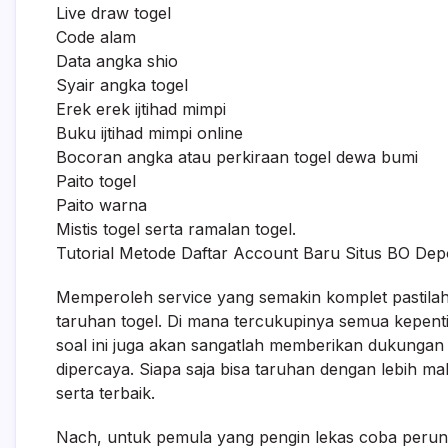
Live draw togel
Code alam
Data angka shio
Syair angka togel
Erek erek ijtihad mimpi
Buku ijtihad mimpi online
Bocoran angka atau perkiraan togel dewa bumi
Paito togel
Paito warna
Mistis togel serta ramalan togel.
Tutorial Metode Daftar Account Baru Situs BO Dep
Memperoleh service yang semakin komplet pastila
taruhan togel. Di mana tercukupinya semua kepent
soal ini juga akan sangatlah memberikan dukunga
dipercaya. Siapa saja bisa taruhan dengan lebih m
serta terbaik.
Nach, untuk pemula yang pengin lekas coba perun