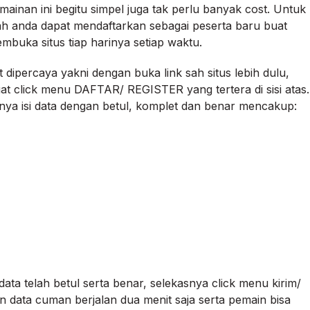
ainan ini begitu simpel juga tak perlu banyak cost. Untuk
ah anda dapat mendaftarkan sebagai peserta baru buat
buka situs tiap harinya setiap waktu.
 dipercaya yakni dengan buka link sah situs lebih dulu,
 click menu DAFTAR/ REGISTER yang tertera di sisi atas.
snya isi data dengan betul, komplet dan benar mencakup:
ata telah betul serta benar, selekasnya click menu kirim/
n data cuman berjalan dua menit saja serta pemain bisa