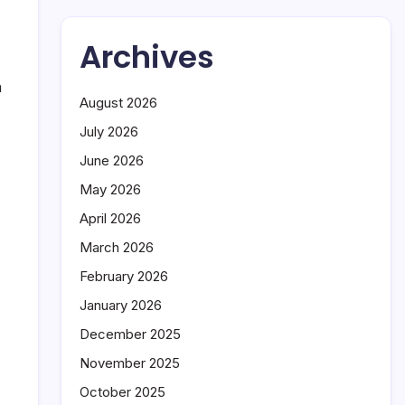
Archives
n
August 2026
July 2026
June 2026
May 2026
April 2026
March 2026
February 2026
January 2026
December 2025
November 2025
October 2025