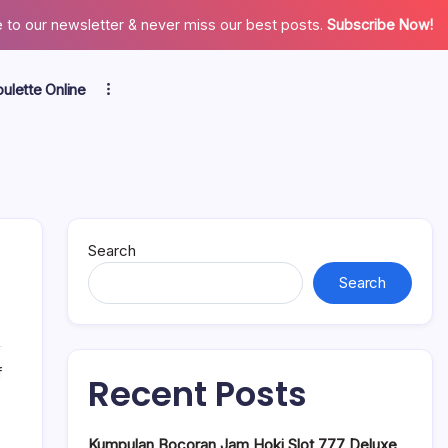
 to our newsletter & never miss our best posts.
Subscribe Now!
ulette Online
Search
Search
on
f
Recent Posts
Suka
Capai
Juta-
Kumpulan Bocoran Jam Hoki Slot 777 Deluxe