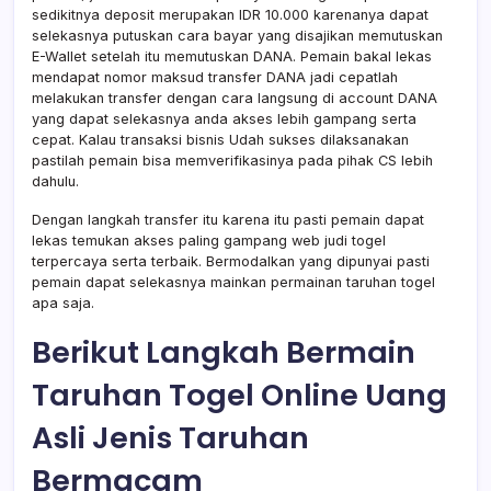
sedikitnya deposit merupakan IDR 10.000 karenanya dapat
selekasnya putuskan cara bayar yang disajikan memutuskan
E-Wallet setelah itu memutuskan DANA. Pemain bakal lekas
mendapat nomor maksud transfer DANA jadi cepatlah
melakukan transfer dengan cara langsung di account DANA
yang dapat selekasnya anda akses lebih gampang serta
cepat. Kalau transaksi bisnis Udah sukses dilaksanakan
pastilah pemain bisa memverifikasinya pada pihak CS lebih
dahulu.
Dengan langkah transfer itu karena itu pasti pemain dapat
lekas temukan akses paling gampang web judi togel
terpercaya serta terbaik. Bermodalkan yang dipunyai pasti
pemain dapat selekasnya mainkan permainan taruhan togel
apa saja.
Berikut Langkah Bermain
Taruhan Togel Online Uang
Asli Jenis Taruhan
Bermacam