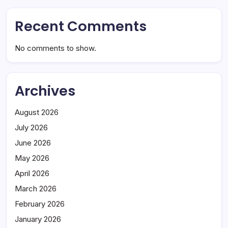
Recent Comments
No comments to show.
Archives
August 2026
July 2026
June 2026
May 2026
April 2026
March 2026
February 2026
January 2026