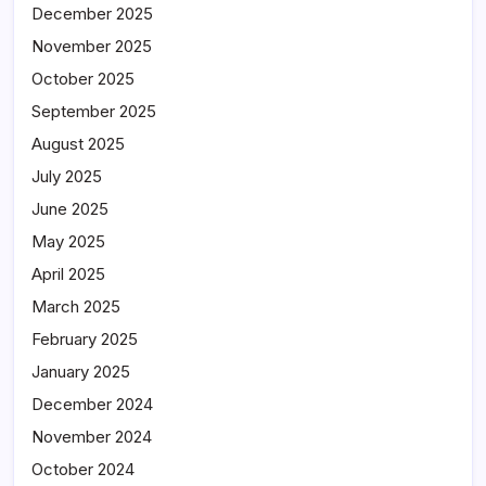
December 2025
November 2025
October 2025
September 2025
August 2025
July 2025
June 2025
May 2025
April 2025
March 2025
February 2025
January 2025
December 2024
November 2024
October 2024