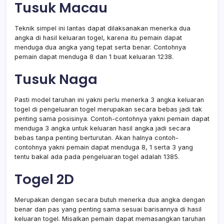
Tusuk Macau
Teknik simpel ini lantas dapat dilaksanakan menerka dua
angka di hasil keluaran togel, karena itu pemain dapat
menduga dua angka yang tepat serta benar. Contohnya
pemain dapat menduga 8 dan 1 buat keluaran 1238.
Tusuk Naga
Pasti model taruhan ini yakni perlu menerka 3 angka keluaran
togel di pengeluaran togel merupakan secara bebas jadi tak
penting sama posisinya. Contoh-contohnya yakni pemain dapat
menduga 3 angka untuk keluaran hasil angka jadi secara
bebas tanpa penting berturutan. Akan halnya contoh-
contohnya yakni pemain dapat menduga 8, 1 serta 3 yang
tentu bakal ada pada pengeluaran togel adalah 1385.
Togel 2D
Merupakan dengan secara butuh menerka dua angka dengan
benar dan pas yang penting sama sesuai barisannya di hasil
keluaran togel. Misalkan pemain dapat memasangkan taruhan