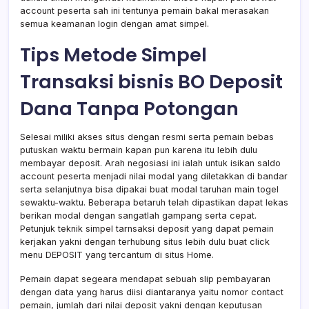
account peserta sah ini tentunya pemain bakal merasakan
semua keamanan login dengan amat simpel.
Tips Metode Simpel
Transaksi bisnis BO Deposit
Dana Tanpa Potongan
Selesai miliki akses situs dengan resmi serta pemain bebas
putuskan waktu bermain kapan pun karena itu lebih dulu
membayar deposit. Arah negosiasi ini ialah untuk isikan saldo
account peserta menjadi nilai modal yang diletakkan di bandar
serta selanjutnya bisa dipakai buat modal taruhan main togel
sewaktu-waktu. Beberapa betaruh telah dipastikan dapat lekas
berikan modal dengan sangatlah gampang serta cepat.
Petunjuk teknik simpel tarnsaksi deposit yang dapat pemain
kerjakan yakni dengan terhubung situs lebih dulu buat click
menu DEPOSIT yang tercantum di situs Home.
Pemain dapat segeara mendapat sebuah slip pembayaran
dengan data yang harus diisi diantaranya yaitu nomor contact
pemain, jumlah dari nilai deposit yakni dengan keputusan