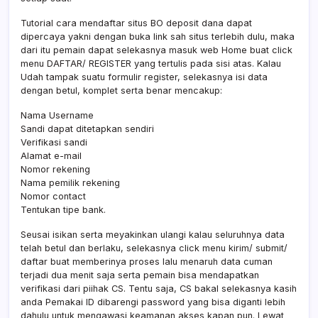
Tutorial cara mendaftar situs BO deposit dana dapat
dipercaya yakni dengan buka link sah situs terlebih dulu, maka
dari itu pemain dapat selekasnya masuk web Home buat click
menu DAFTAR/ REGISTER yang tertulis pada sisi atas. Kalau
Udah tampak suatu formulir register, selekasnya isi data
dengan betul, komplet serta benar mencakup:
Nama Username
Sandi dapat ditetapkan sendiri
Verifikasi sandi
Alamat e-mail
Nomor rekening
Nama pemilik rekening
Nomor contact
Tentukan tipe bank.
Seusai isikan serta meyakinkan ulangi kalau seluruhnya data
telah betul dan berlaku, selekasnya click menu kirim/ submit/
daftar buat memberinya proses lalu menaruh data cuman
terjadi dua menit saja serta pemain bisa mendapatkan
verifikasi dari piihak CS. Tentu saja, CS bakal selekasnya kasih
anda Pemakai ID dibarengi password yang bisa diganti lebih
dahulu untuk mengawasi keamanan akses kapan pun. Lewat