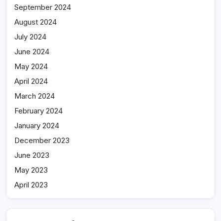
September 2024
August 2024
July 2024
June 2024
May 2024
April 2024
March 2024
February 2024
January 2024
December 2023
June 2023
May 2023
April 2023