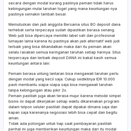
secara dengan modal kurang pastinya pemain tidak harus
kebingungan mulai taruhan togel yang mana keuntungan nya
pastinya semakin tambah besar.
Memutuskan dan jadi anggota Bersama situs BO deposit dana
terhebat serta terpecaya sudah dipastikan berasa senang.
Web judi bisa dipercaya memiliki label sah dan profesional
lumayan lama karena itu pastinya akan jadi alternatif web judi
terbaik yang bisa dihandalkan maka dari itu pemain akan
selalu rasakan semua keringanan taruhan setiap harinya. Situs
terpercaya dan terbaik deposit DANA ini bakal kasih semua
keuntungan antara lain:
Pemain berasa untung lantaran bisa mengawali taruhan perlu
dengan modal yang kecil saja. Cukup sedikitnya IDR 10.000
pasti membantu siapa-siapa saja bisa mengawali taruhan
tanpa kebingungan atau pikir 2x.
Pemain pastilah juga akan terasa mujur karena metode simpel
bisnis ini dapat dikerjakan setiap waktu dikarenakan program
dalam telpon seluler pastilah dapat dipakai dimana saja dan
kapan saja karenanya negosiasi lebih bisa cepat dan begitu
aman.
Tidak ada potongan untuk tiap saat pembayaran pastilah
perihal ini juga memberikan keuntungan maka dari itu modal