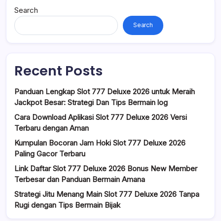
Search
Search
Recent Posts
Panduan Lengkap Slot 777 Deluxe 2026 untuk Meraih
Jackpot Besar: Strategi Dan Tips Bermain log
Cara Download Aplikasi Slot 777 Deluxe 2026 Versi
Terbaru dengan Aman
Kumpulan Bocoran Jam Hoki Slot 777 Deluxe 2026
Paling Gacor Terbaru
Link Daftar Slot 777 Deluxe 2026 Bonus New Member
Terbesar dan Panduan Bermain Amana
Strategi Jitu Menang Main Slot 777 Deluxe 2026 Tanpa
Rugi dengan Tips Bermain Bijak