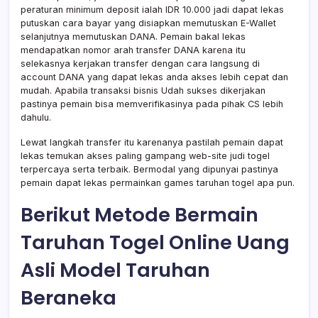
peraturan minimum deposit ialah IDR 10.000 jadi dapat lekas
putuskan cara bayar yang disiapkan memutuskan E-Wallet
selanjutnya memutuskan DANA. Pemain bakal lekas
mendapatkan nomor arah transfer DANA karena itu
selekasnya kerjakan transfer dengan cara langsung di
account DANA yang dapat lekas anda akses lebih cepat dan
mudah. Apabila transaksi bisnis Udah sukses dikerjakan
pastinya pemain bisa memverifikasinya pada pihak CS lebih
dahulu.
Lewat langkah transfer itu karenanya pastilah pemain dapat
lekas temukan akses paling gampang web-site judi togel
terpercaya serta terbaik. Bermodal yang dipunyai pastinya
pemain dapat lekas permainkan games taruhan togel apa pun.
Berikut Metode Bermain
Taruhan Togel Online Uang
Asli Model Taruhan
Beraneka