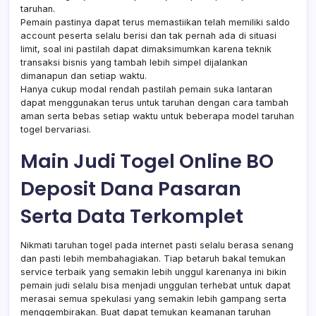
taruhan.
Pemain pastinya dapat terus memastiikan telah memiliki saldo
account peserta selalu berisi dan tak pernah ada di situasi
limit, soal ini pastilah dapat dimaksimumkan karena teknik
transaksi bisnis yang tambah lebih simpel dijalankan
dimanapun dan setiap waktu.
Hanya cukup modal rendah pastilah pemain suka lantaran
dapat menggunakan terus untuk taruhan dengan cara tambah
aman serta bebas setiap waktu untuk beberapa model taruhan
togel bervariasi.
Main Judi Togel Online BO
Deposit Dana Pasaran
Serta Data Terkomplet
Nikmati taruhan togel pada internet pasti selalu berasa senang
dan pasti lebih membahagiakan. Tiap betaruh bakal temukan
service terbaik yang semakin lebih unggul karenanya ini bikin
pemain judi selalu bisa menjadi unggulan terhebat untuk dapat
merasai semua spekulasi yang semakin lebih gampang serta
menggembirakan. Buat dapat temukan keamanan taruhan