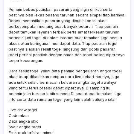
Pemain bebas putuskan pasaran yang ingin di ikuti serta
pastinya bisa lekas pasang taruhan secara simpel tiap harinya.
Bebas memastikan pasaran yang dibutuhkan ini akan
berkesempatan menang buat banyak betaruh. Tiap pemain
dapat temukan layanan terbaik serta amat terkesan taruhan
bermain judi togel di dalam internet buat temukan juga semua
akses atau keringanan mendapat data. Tiap pasaran togel
pastinya siapkan result togel langsung dari pools pasaran
togel perihal pastilah dengan aman dan tepat paling dipercaya
tanpa kecurangan.
Dara result togel yakni data penting pengeluaran angka togel
akan tetap dikasihkan dengan cara live sehari-harinya, juga
ada untuk selalu bermacam keluaran angka togel awalnya
yang tentu terus presisi dapat dipercaya. Disamping itu,
pemain jauh berasa lebih senang Di saat dapat temukan juga
info serta data ramalan togel yang lain salah satunya ialah:
Live draw togel
Code alam
Data angka shio
Syair angka togel
Erek erek tafsiran mimpi