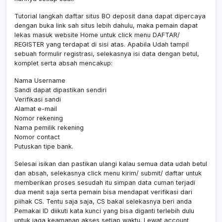
Tutorial langkah daftar situs BO deposit dana dapat dipercaya
dengan buka link sah situs lebih dahulu, maka pemain dapat
lekas masuk website Home untuk click menu DAFTAR/
REGISTER yang terdapat di sisi atas. Apabila Udah tampil
sebuah formulir registrasi, selekasnya isi data dengan betul,
komplet serta absah mencakup:
Nama Username
Sandi dapat dipastikan sendiri
Verifikasi sandi
Alamat e-mail
Nomor rekening
Nama pemilik rekening
Nomor contact
Putuskan tipe bank.
Selesai isikan dan pastikan ulangi kalau semua data udah betul
dan absah, selekasnya click menu kirim/ submit/ daftar untuk
memberikan proses sesudah itu simpan data cuman terjadi
dua menit saja serta pemain bisa mendapat verifikasi dari
piihak CS. Tentu saja saja, CS bakal selekasnya beri anda
Pemakai ID diikuti kata kunci yang bisa diganti terlebih dulu
untuk jaga keamanan akses setiap waktu. Lewat account