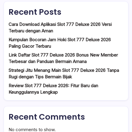
Recent Posts
Cara Download Aplikasi Slot 777 Deluxe 2026 Versi
Terbaru dengan Aman
Kumpulan Bocoran Jam Hoki Slot 777 Deluxe 2026
Paling Gacor Terbaru
Link Daftar Slot 777 Deluxe 2026 Bonus New Member
Terbesar dan Panduan Bermain Amana
Strategi Jitu Menang Main Slot 777 Deluxe 2026 Tanpa
Rugi dengan Tips Bermain Bijak
Review Slot 777 Deluxe 2026: Fitur Baru dan
Keunggulannya Lengkap
Recent Comments
No comments to show.