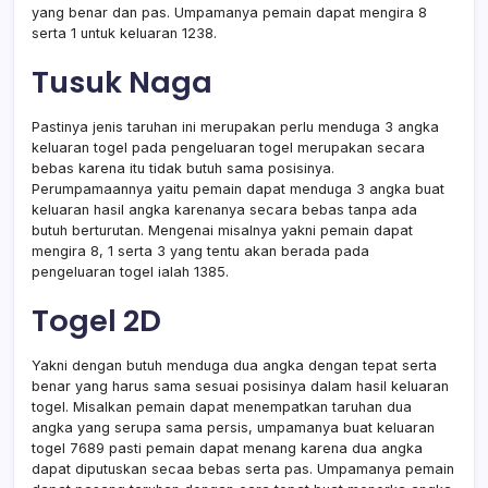
yang benar dan pas. Umpamanya pemain dapat mengira 8
serta 1 untuk keluaran 1238.
Tusuk Naga
Pastinya jenis taruhan ini merupakan perlu menduga 3 angka
keluaran togel pada pengeluaran togel merupakan secara
bebas karena itu tidak butuh sama posisinya.
Perumpamaannya yaitu pemain dapat menduga 3 angka buat
keluaran hasil angka karenanya secara bebas tanpa ada
butuh berturutan. Mengenai misalnya yakni pemain dapat
mengira 8, 1 serta 3 yang tentu akan berada pada
pengeluaran togel ialah 1385.
Togel 2D
Yakni dengan butuh menduga dua angka dengan tepat serta
benar yang harus sama sesuai posisinya dalam hasil keluaran
togel. Misalkan pemain dapat menempatkan taruhan dua
angka yang serupa sama persis, umpamanya buat keluaran
togel 7689 pasti pemain dapat menang karena dua angka
dapat diputuskan secaa bebas serta pas. Umpamanya pemain