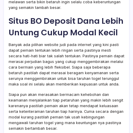
melawan serta bikin betaruh ingin selalu coba keberuntungan
yang semakin tambah besar.
Situs BO Deposit Dana Lebih
Untung Cukup Modal Kecil
Banyak ada pilihan website judi pada internet yang kini pasti
dapat pemain tentukan lebih ringan serta pastinya mesti
secara hati-hati biar tak salah tentukan. Pastinya pemain dapat
merasai perjudian bagus yang cukup menggembirakan melalui
cara bermain yang lebih fleksibel. Siapa saja beberapa
betaruh pastilah dapat merasai beragam kenyamanan serta
serunya menggembirakan untuk bisa taruhan togel terunggul
maka soal ini selalu akan memberikan kepuasan untuk anda.
Siapa pun akan merasakan bermacam kehebohan dan
keamanan menjalankan tiap petaruhan yang makin lebih sengit
karenanya pastilah pemain akan tetap mendapat keluasaan
serta ketenteraman taruhan tiap harinya. Cuma secara dengan
modal kurang pastilah pemain tak usah kebingungan
mengawali taruhan togel yang mana keuntungan nya pastinya
semakin bertambah besar.