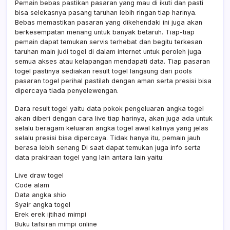
Pemain bebas pastikan pasaran yang mau di ikuti dan pasti
bisa selekasnya pasang taruhan lebih ringan tiap harinya.
Bebas memastikan pasaran yang dikehendaki ini juga akan
berkesempatan menang untuk banyak betaruh. Tiap-tiap
pemain dapat temukan servis terhebat dan begitu terkesan
taruhan main judi togel di dalam internet untuk peroleh juga
semua akses atau kelapangan mendapati data. Tiap pasaran
togel pastinya sediakan result togel langsung dari pools
pasaran togel perihal pastilah dengan aman serta presisi bisa
dipercaya tiada penyelewengan.
Dara result togel yaitu data pokok pengeluaran angka togel
akan diberi dengan cara live tiap harinya, akan juga ada untuk
selalu beragam keluaran angka togel awal kalinya yang jelas
selalu presisi bisa dipercaya. Tidak hanya itu, pemain jauh
berasa lebih senang Di saat dapat temukan juga info serta
data prakiraan togel yang lain antara lain yaitu:
Live draw togel
Code alam
Data angka shio
Syair angka togel
Erek erek ijtihad mimpi
Buku tafsiran mimpi online