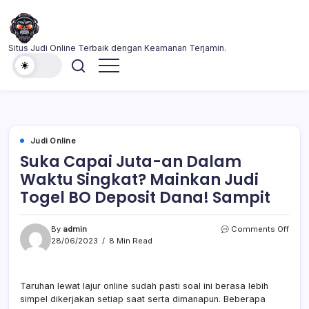
Skip
to
content
AlrassedOnline
Situs Judi Online Terbaik dengan Keamanan Terjamin.
Judi Online
Suka Capai Juta-an Dalam
Waktu Singkat? Mainkan Judi
Togel BO Deposit Dana! Sampit
on
By
admin
Comments Off
Suka
28/06/2023
8 Min Read
Capa
Juta-
an
Taruhan lewat lajur online sudah pasti soal ini berasa lebih
Dala
simpel dikerjakan setiap saat serta dimanapun. Beberapa
Wakt