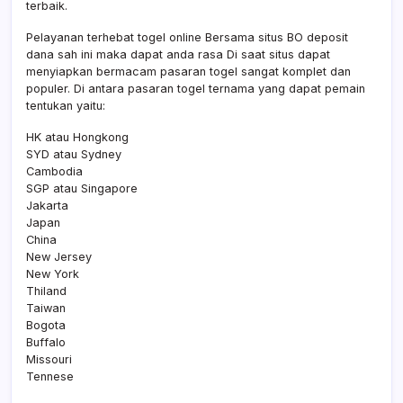
terbaik.
Pelayanan terhebat togel online Bersama situs BO deposit
dana sah ini maka dapat anda rasa Di saat situs dapat
menyiapkan bermacam pasaran togel sangat komplet dan
populer. Di antara pasaran togel ternama yang dapat pemain
tentukan yaitu:
HK atau Hongkong
SYD atau Sydney
Cambodia
SGP atau Singapore
Jakarta
Japan
China
New Jersey
New York
Thiland
Taiwan
Bogota
Buffalo
Missouri
Tennese