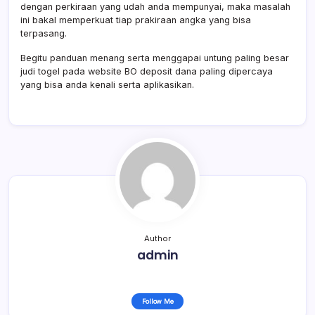
dengan perkiraan yang udah anda mempunyai, maka masalah
ini bakal memperkuat tiap prakiraan angka yang bisa
terpasang.
Begitu panduan menang serta menggapai untung paling besar
judi togel pada website BO deposit dana paling dipercaya
yang bisa anda kenali serta aplikasikan.
Author
admin
Follow Me