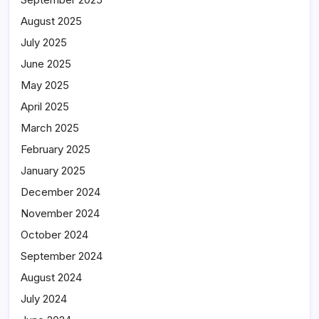
August 2025
July 2025
June 2025
May 2025
April 2025
March 2025
February 2025
January 2025
December 2024
November 2024
October 2024
September 2024
August 2024
July 2024