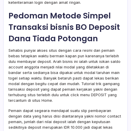
ketenteraman login dengan amat ringan.
Pedoman Metode Simpel
Transaksi bisnis BO Deposit
Dana Tiada Potongan
Sehabis punyai akses situs dengan cara resmi dan pemain
bebas tetapkan waktu bermain kapan pun karenanya terlebih
dulu membayar deposit. Arah bisnis ini ialah untuk isikan saldo
account anggota menjadi nilai modal yang diletakkan di
bandar serta sedianya bisa dipakai untuk modal taruhan main
togel setiap waktu. Banyak betaruh pasti dapat lekas berikan
modal dengan begitu cepat dan mudah. Tutorial trik gampang
tarnsaksi deposit yang dapat pemain kerjakan yakni dengan
terhubung situs terlebih dulu untuk click menu DEPOSIT yang
tercantum di situs Home.
Pemain dapat segeara mendapat suatu slip pembayaran
dengan data yang harus diisi diantaranya yakni nomor contact
pemain, jumlah dari nilai deposit ialah dengan keputusan
sedikitnya deposit merupakan IDR 10.000 jadi dapat lekas