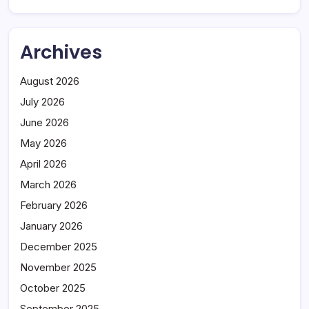
Archives
August 2026
July 2026
June 2026
May 2026
April 2026
March 2026
February 2026
January 2026
December 2025
November 2025
October 2025
September 2025