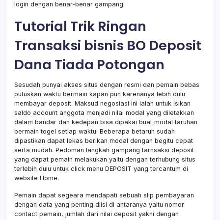
login dengan benar-benar gampang.
Tutorial Trik Ringan
Transaksi bisnis BO Deposit
Dana Tiada Potongan
Sesudah punyai akses situs dengan resmi dan pemain bebas
putuskan waktu bermain kapan pun karenanya lebih dulu
membayar deposit. Maksud negosiasi ini ialah untuk isikan
saldo account anggota menjadi nilai modal yang diletakkan
dalam bandar dan kedepan bisa dipakai buat modal taruhan
bermain togel setiap waktu. Beberapa betaruh sudah
dipastikan dapat lekas berikan modal dengan begitu cepat
serta mudah. Pedoman langkah gampang tarnsaksi deposit
yang dapat pemain melakukan yaitu dengan terhubung situs
terlebih dulu untuk click menu DEPOSIT yang tercantum di
website Home.
Pemain dapat segeara mendapati sebuah slip pembayaran
dengan data yang penting diisi di antaranya yaitu nomor
contact pemain, jumlah dari nilai deposit yakni dengan