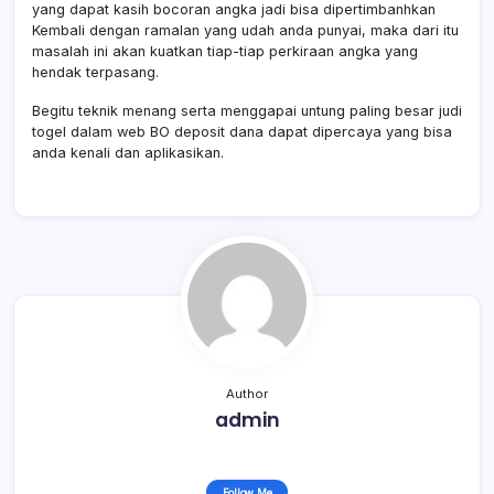
yang dapat kasih bocoran angka jadi bisa dipertimbanhkan
Kembali dengan ramalan yang udah anda punyai, maka dari itu
masalah ini akan kuatkan tiap-tiap perkiraan angka yang
hendak terpasang.
Begitu teknik menang serta menggapai untung paling besar judi
togel dalam web BO deposit dana dapat dipercaya yang bisa
anda kenali dan aplikasikan.
Author
admin
Follow Me