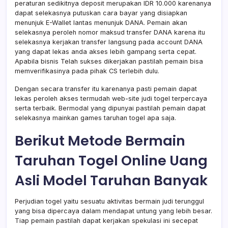
peraturan sedikitnya deposit merupakan IDR 10.000 karenanya
dapat selekasnya putuskan cara bayar yang disiapkan
menunjuk E-Wallet lantas menunjuk DANA. Pemain akan
selekasnya peroleh nomor maksud transfer DANA karena itu
selekasnya kerjakan transfer langsung pada account DANA
yang dapat lekas anda akses lebih gampang serta cepat.
Apabila bisnis Telah sukses dikerjakan pastilah pemain bisa
memverifikasinya pada pihak CS terlebih dulu.
Dengan secara transfer itu karenanya pasti pemain dapat
lekas peroleh akses termudah web-site judi togel terpercaya
serta terbaik. Bermodal yang dipunyai pastilah pemain dapat
selekasnya mainkan games taruhan togel apa saja.
Berikut Metode Bermain
Taruhan Togel Online Uang
Asli Model Taruhan Banyak
Perjudian togel yaitu sesuatu aktivitas bermain judi terunggul
yang bisa dipercaya dalam mendapat untung yang lebih besar.
Tiap pemain pastilah dapat kerjakan spekulasi ini secepat