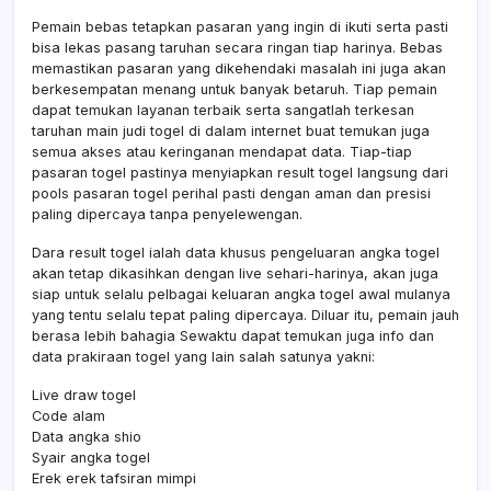
Pemain bebas tetapkan pasaran yang ingin di ikuti serta pasti
bisa lekas pasang taruhan secara ringan tiap harinya. Bebas
memastikan pasaran yang dikehendaki masalah ini juga akan
berkesempatan menang untuk banyak betaruh. Tiap pemain
dapat temukan layanan terbaik serta sangatlah terkesan
taruhan main judi togel di dalam internet buat temukan juga
semua akses atau keringanan mendapat data. Tiap-tiap
pasaran togel pastinya menyiapkan result togel langsung dari
pools pasaran togel perihal pasti dengan aman dan presisi
paling dipercaya tanpa penyelewengan.
Dara result togel ialah data khusus pengeluaran angka togel
akan tetap dikasihkan dengan live sehari-harinya, akan juga
siap untuk selalu pelbagai keluaran angka togel awal mulanya
yang tentu selalu tepat paling dipercaya. Diluar itu, pemain jauh
berasa lebih bahagia Sewaktu dapat temukan juga info dan
data prakiraan togel yang lain salah satunya yakni:
Live draw togel
Code alam
Data angka shio
Syair angka togel
Erek erek tafsiran mimpi