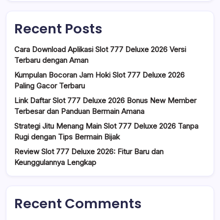
Recent Posts
Cara Download Aplikasi Slot 777 Deluxe 2026 Versi
Terbaru dengan Aman
Kumpulan Bocoran Jam Hoki Slot 777 Deluxe 2026
Paling Gacor Terbaru
Link Daftar Slot 777 Deluxe 2026 Bonus New Member
Terbesar dan Panduan Bermain Amana
Strategi Jitu Menang Main Slot 777 Deluxe 2026 Tanpa
Rugi dengan Tips Bermain Bijak
Review Slot 777 Deluxe 2026: Fitur Baru dan
Keunggulannya Lengkap
Recent Comments