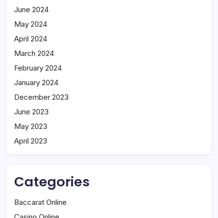
June 2024
May 2024
April 2024
March 2024
February 2024
January 2024
December 2023
June 2023
May 2023
April 2023
Categories
Baccarat Online
Casino Online