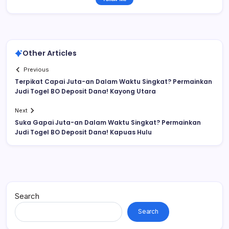
Other Articles
Previous
Terpikat Capai Juta-an Dalam Waktu Singkat? Permainkan
Judi Togel BO Deposit Dana! Kayong Utara
Next
Suka Gapai Juta-an Dalam Waktu Singkat? Permainkan
Judi Togel BO Deposit Dana! Kapuas Hulu
Search
Search