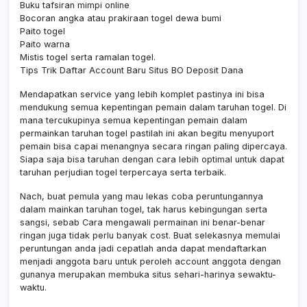
Buku tafsiran mimpi online
Bocoran angka atau prakiraan togel dewa bumi
Paito togel
Paito warna
Mistis togel serta ramalan togel.
Tips Trik Daftar Account Baru Situs BO Deposit Dana
Mendapatkan service yang lebih komplet pastinya ini bisa
mendukung semua kepentingan pemain dalam taruhan togel. Di
mana tercukupinya semua kepentingan pemain dalam
permainkan taruhan togel pastilah ini akan begitu menyuport
pemain bisa capai menangnya secara ringan paling dipercaya.
Siapa saja bisa taruhan dengan cara lebih optimal untuk dapat
taruhan perjudian togel terpercaya serta terbaik.
Nach, buat pemula yang mau lekas coba peruntungannya
dalam mainkan taruhan togel, tak harus kebingungan serta
sangsi, sebab Cara mengawali permainan ini benar-benar
ringan juga tidak perlu banyak cost. Buat selekasnya memulai
peruntungan anda jadi cepatlah anda dapat mendaftarkan
menjadi anggota baru untuk peroleh account anggota dengan
gunanya merupakan membuka situs sehari-harinya sewaktu-
waktu.