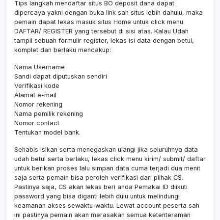
Tips langkah mendaftar situs BO deposit dana dapat
dipercaya yakni dengan buka link sah situs lebih dahulu, maka
pemain dapat lekas masuk situs Home untuk click menu
DAFTAR/ REGISTER yang tersebut di sisi atas. Kalau Udah
tampil sebuah formulir register, lekas isi data dengan betul,
komplet dan berlaku mencakup:
Nama Username
Sandi dapat diputuskan sendiri
Verifikasi kode
Alamat e-mail
Nomor rekening
Nama pemilik rekening
Nomor contact
Tentukan model bank.
Sehabis isikan serta menegaskan ulangi jika seluruhnya data
udah betul serta berlaku, lekas click menu kirim/ submit/ daftar
untuk berikan proses lalu simpan data cuma terjadi dua menit
saja serta pemain bisa peroleh verifikasi dari piihak CS.
Pastinya saja, CS akan lekas beri anda Pemakai ID diikuti
password yang bisa diganti lebih dulu untuk melindungi
keamanan akses sewaktu-waktu. Lewat account peserta sah
ini pastinya pemain akan merasakan semua ketenteraman