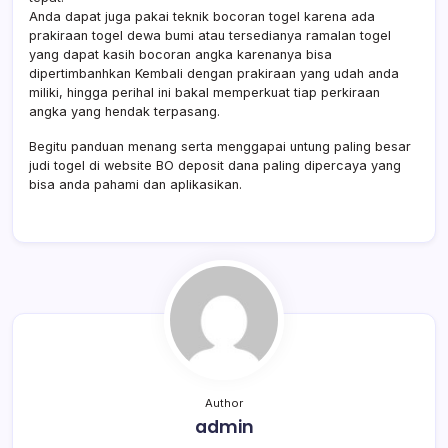
Anda dapat juga pakai teknik bocoran togel karena ada
prakiraan togel dewa bumi atau tersedianya ramalan togel
yang dapat kasih bocoran angka karenanya bisa
dipertimbanhkan Kembali dengan prakiraan yang udah anda
miliki, hingga perihal ini bakal memperkuat tiap perkiraan
angka yang hendak terpasang.
Begitu panduan menang serta menggapai untung paling besar
judi togel di website BO deposit dana paling dipercaya yang
bisa anda pahami dan aplikasikan.
Author
admin