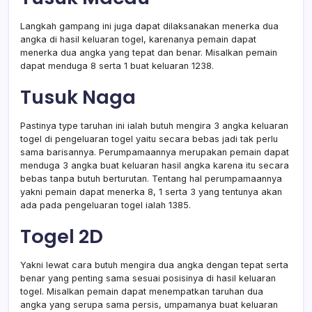
Langkah gampang ini juga dapat dilaksanakan menerka dua
angka di hasil keluaran togel, karenanya pemain dapat
menerka dua angka yang tepat dan benar. Misalkan pemain
dapat menduga 8 serta 1 buat keluaran 1238.
Tusuk Naga
Pastinya type taruhan ini ialah butuh mengira 3 angka keluaran
togel di pengeluaran togel yaitu secara bebas jadi tak perlu
sama barisannya. Perumpamaannya merupakan pemain dapat
menduga 3 angka buat keluaran hasil angka karena itu secara
bebas tanpa butuh berturutan. Tentang hal perumpamaannya
yakni pemain dapat menerka 8, 1 serta 3 yang tentunya akan
ada pada pengeluaran togel ialah 1385.
Togel 2D
Yakni lewat cara butuh mengira dua angka dengan tepat serta
benar yang penting sama sesuai posisinya di hasil keluaran
togel. Misalkan pemain dapat menempatkan taruhan dua
angka yang serupa sama persis, umpamanya buat keluaran