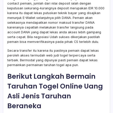
contact pemain, jumlah dari nilai deposit ialah dengan
keputusan sekurang-kurangnya deposit merupakan IDR 10.000
karena itu dapat lekas putuskan teknik bayar yang disajikan
menunjuk E-Wallet selanjutnya pilih DANA. Pemain akan
selekasnya mendapatkan nomor maksud transfer DANA
karenanya cepatlah melakukan transfer langsung pada
account DANA yang dapat lekas anda akses lebih gampang
serta cepat. Bila negosiasi Udah sukses dikerjakan pastilah
pemain bisa memverifikasinya pada pihak CS terlebih dulu.
Secara transfer itu karena itu pastinya pemain dapat lekas
peroleh akses termudah web judi togel terpercaya serta
terbaik. Bermodal yang dipunyai pasti pemain dapat lekas
permainkan permainan taruhan togel apa pun.
Berikut Langkah Bermain
Taruhan Togel Online Uang
Asli Jenis Taruhan
Beraneka