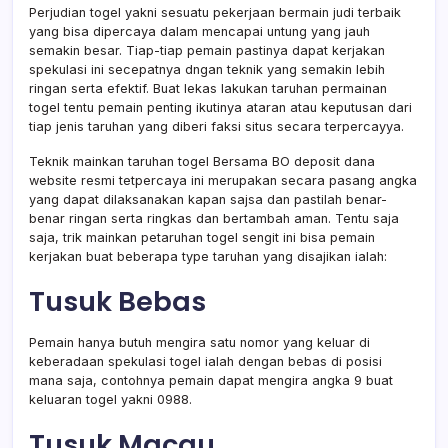
Perjudian togel yakni sesuatu pekerjaan bermain judi terbaik
yang bisa dipercaya dalam mencapai untung yang jauh
semakin besar. Tiap-tiap pemain pastinya dapat kerjakan
spekulasi ini secepatnya dngan teknik yang semakin lebih
ringan serta efektif. Buat lekas lakukan taruhan permainan
togel tentu pemain penting ikutinya ataran atau keputusan dari
tiap jenis taruhan yang diberi faksi situs secara terpercayya.
Teknik mainkan taruhan togel Bersama BO deposit dana
website resmi tetpercaya ini merupakan secara pasang angka
yang dapat dilaksanakan kapan sajsa dan pastilah benar-
benar ringan serta ringkas dan bertambah aman. Tentu saja
saja, trik mainkan petaruhan togel sengit ini bisa pemain
kerjakan buat beberapa type taruhan yang disajikan ialah:
Tusuk Bebas
Pemain hanya butuh mengira satu nomor yang keluar di
keberadaan spekulasi togel ialah dengan bebas di posisi
mana saja, contohnya pemain dapat mengira angka 9 buat
keluaran togel yakni 0988.
Tusuk Macau