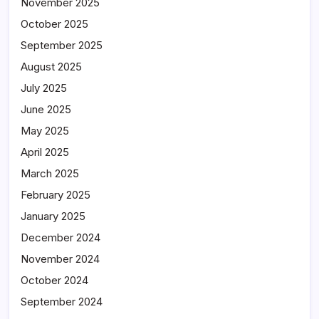
November 2025
October 2025
September 2025
August 2025
July 2025
June 2025
May 2025
April 2025
March 2025
February 2025
January 2025
December 2024
November 2024
October 2024
September 2024