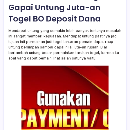
Gapai Untung Juta-an
Togel BO Deposit Dana
Mendapat untung yang semakin lebih banyak tentunya masalah
ini sangat memberi kepuasan. Mendapat untung pastinya jadi
tujuan inti permainan judi togel lantaran pemain dapat raup
untung berlimpah sampai capai nilai juta-an rupiah. Biar
bertambah untung besar permainkan taruhan togel, karena itu
soal yang dapat pemain lihat salah satunya yaitu: