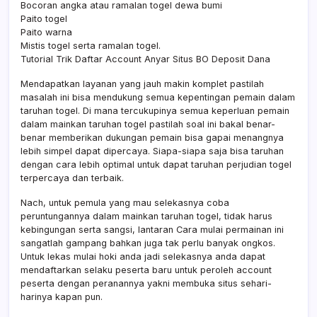
Bocoran angka atau ramalan togel dewa bumi
Paito togel
Paito warna
Mistis togel serta ramalan togel.
Tutorial Trik Daftar Account Anyar Situs BO Deposit Dana
Mendapatkan layanan yang jauh makin komplet pastilah
masalah ini bisa mendukung semua kepentingan pemain dalam
taruhan togel. Di mana tercukupinya semua keperluan pemain
dalam mainkan taruhan togel pastilah soal ini bakal benar-
benar memberikan dukungan pemain bisa gapai menangnya
lebih simpel dapat dipercaya. Siapa-siapa saja bisa taruhan
dengan cara lebih optimal untuk dapat taruhan perjudian togel
terpercaya dan terbaik.
Nach, untuk pemula yang mau selekasnya coba
peruntungannya dalam mainkan taruhan togel, tidak harus
kebingungan serta sangsi, lantaran Cara mulai permainan ini
sangatlah gampang bahkan juga tak perlu banyak ongkos.
Untuk lekas mulai hoki anda jadi selekasnya anda dapat
mendaftarkan selaku peserta baru untuk peroleh account
peserta dengan peranannya yakni membuka situs sehari-
harinya kapan pun.