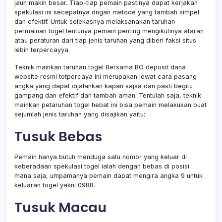
jauh makin besar. Tiap-tiap pemain pastinya dapat kerjakan
spekulasi ini secepatnya dngan metode yang tambah simpel
dan efektif. Untuk selekasnya melaksanakan taruhan
permainan togel tentunya pemain penting mengikutinya ataran
atau peraturan dari tiap jenis taruhan yang diberi faksi situs
lebih terpercayya.
Teknik mainkan taruhan togel Bersama BO deposit dana
website resmi tetpercaya ini merupakan lewat cara pasang
angka yang dapat dijalankan kapan sajsa dan pasti begitu
gampang dan efektif dan tambah aman. Tentulah saja, teknik
mainkan petaruhan togel hebat ini bisa pemain melakukan buat
sejumlah jenis taruhan yang disajikan yaitu:
Tusuk Bebas
Pemain hanya butuh menduga satu nomor yang keluar di
keberadaan spekulasi togel ialah dengan bebas di posisi
mana saja, umpamanya pemain dapat mengira angka 9 untuk
keluaran togel yakni 0988.
Tusuk Macau