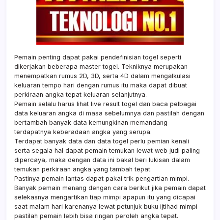
Pemain penting dapat pakai pendefinisian togel seperti
dikerjakan beberapa master togel. Tekniknya merupakan
menempatkan rumus 2D, 3D, serta 4D dalam mengalkulasi
keluaran tempo hari dengan rumus itu maka dapat dibuat
perkiraan angka tepat keluaran selanjutnya.
Pemain selalu harus lihat live result togel dan baca pelbagai
data keluaran angka di masa sebelumnya dan pastilah dengan
bertambah banyak data kemungkinan memandang
terdapatnya keberadaan angka yang serupa.
Terdapat banyak data dan data togel perlu pemian kenali
serta segala hal dapat pemain temukan lewat web judi paling
dipercaya, maka dengan data ini bakal beri lukisan dalam
temukan perkiraan angka yang tambah tepat.
Pastinya pemain lantas dapat pakai trik pengartian mimpi.
Banyak pemain menang dengan cara berikut jika pemain dapat
selekasnya mengartikan tiap mimpi apapun itu yang dicapai
saat malam hari karenanya lewat petunjuk buku ijtihad mimpi
pastilah pemain lebih bisa ringan peroleh angka tepat.