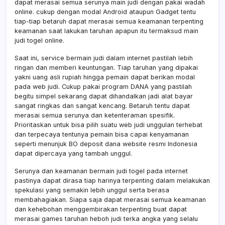
Singk
dapat merasai semua serunya main judi dengan pakai wadah
Main
online. cukup dengan modal Android ataupun Gadget tentu
Judi
tiap-tiap betaruh dapat merasai semua keamanan terpenting
Toge
keamanan saat lakukan taruhan apapun itu termaksud main
BO
judi togel online.
Depo
Dana
Saat ini, service bermain judi dalam internet pastilah lebih
Mela
ringan dan memberi keuntungan. Tiap taruhan yang dipakai
yakni uang asli rupiah hingga pemain dapat berikan modal
pada web judi. Cukup pakai program DANA yang pastilah
begitu simpel sekarang dapat dihandalkan jadi alat bayar
sangat ringkas dan sangat kencang. Betaruh tentu dapat
merasai semua serunya dan ketenteraman spesifik.
Prioritaskan untuk bisa pilih suatu web judi unggulan terhebat
dan terpecaya tentunya pemain bisa capai kenyamanan
seperti menunjuk BO deposit dana website resmi Indonesia
dapat dipercaya yang tambah unggul.
Serunya dan keamanan bermain judi togel pada internet
pastinya dapat dirasa tiap harinya terpenting dalam melakukan
spekulasi yang semakin lebih unggul serta berasa
membahagiakan. Siapa saja dapat merasai semua keamanan
dan kehebohan menggembirakan terpenting buat dapat
merasai games taruhan heboh judi terka angka yang selalu