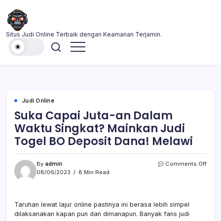
Skip
to
content
AlrassedOnline
Situs Judi Online Terbaik dengan Keamanan Terjamin.
Judi Online
Suka Capai Juta-an Dalam
Waktu Singkat? Mainkan Judi
Togel BO Deposit Dana! Melawi
on
By
admin
Comments Off
Suka
08/06/2023
8 Min Read
Capa
Juta-
an
Taruhan lewat lajur online pastinya ini berasa lebih simpel
Dala
dilaksanakan kapan pun dan dimanapun. Banyak fans judi
Wakt