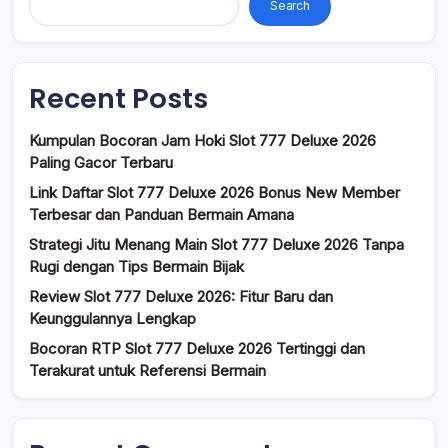
Search
Recent Posts
Kumpulan Bocoran Jam Hoki Slot 777 Deluxe 2026
Paling Gacor Terbaru
Link Daftar Slot 777 Deluxe 2026 Bonus New Member
Terbesar dan Panduan Bermain Amana
Strategi Jitu Menang Main Slot 777 Deluxe 2026 Tanpa
Rugi dengan Tips Bermain Bijak
Review Slot 777 Deluxe 2026: Fitur Baru dan
Keunggulannya Lengkap
Bocoran RTP Slot 777 Deluxe 2026 Tertinggi dan
Terakurat untuk Referensi Bermain