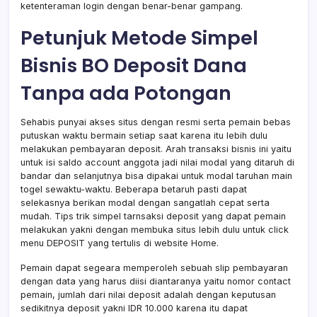
ketenteraman login dengan benar-benar gampang.
Petunjuk Metode Simpel
Bisnis BO Deposit Dana
Tanpa ada Potongan
Sehabis punyai akses situs dengan resmi serta pemain bebas
putuskan waktu bermain setiap saat karena itu lebih dulu
melakukan pembayaran deposit. Arah transaksi bisnis ini yaitu
untuk isi saldo account anggota jadi nilai modal yang ditaruh di
bandar dan selanjutnya bisa dipakai untuk modal taruhan main
togel sewaktu-waktu. Beberapa betaruh pasti dapat
selekasnya berikan modal dengan sangatlah cepat serta
mudah. Tips trik simpel tarnsaksi deposit yang dapat pemain
melakukan yakni dengan membuka situs lebih dulu untuk click
menu DEPOSIT yang tertulis di website Home.
Pemain dapat segeara memperoleh sebuah slip pembayaran
dengan data yang harus diisi diantaranya yaitu nomor contact
pemain, jumlah dari nilai deposit adalah dengan keputusan
sedikitnya deposit yakni IDR 10.000 karena itu dapat