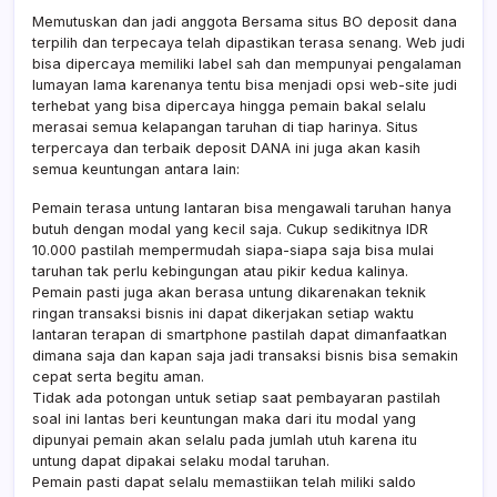
Memutuskan dan jadi anggota Bersama situs BO deposit dana
terpilih dan terpecaya telah dipastikan terasa senang. Web judi
bisa dipercaya memiliki label sah dan mempunyai pengalaman
lumayan lama karenanya tentu bisa menjadi opsi web-site judi
terhebat yang bisa dipercaya hingga pemain bakal selalu
merasai semua kelapangan taruhan di tiap harinya. Situs
terpercaya dan terbaik deposit DANA ini juga akan kasih
semua keuntungan antara lain:
Pemain terasa untung lantaran bisa mengawali taruhan hanya
butuh dengan modal yang kecil saja. Cukup sedikitnya IDR
10.000 pastilah mempermudah siapa-siapa saja bisa mulai
taruhan tak perlu kebingungan atau pikir kedua kalinya.
Pemain pasti juga akan berasa untung dikarenakan teknik
ringan transaksi bisnis ini dapat dikerjakan setiap waktu
lantaran terapan di smartphone pastilah dapat dimanfaatkan
dimana saja dan kapan saja jadi transaksi bisnis bisa semakin
cepat serta begitu aman.
Tidak ada potongan untuk setiap saat pembayaran pastilah
soal ini lantas beri keuntungan maka dari itu modal yang
dipunyai pemain akan selalu pada jumlah utuh karena itu
untung dapat dipakai selaku modal taruhan.
Pemain pasti dapat selalu memastiikan telah miliki saldo