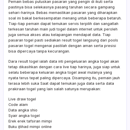
Pemain bebas putuskan pasaran yang pengin di ikuti serta
pastinya bisa selekasnya pasang taruhan secara gampang
sehari-harinya. Bebas memastikan pasaran yang diharapkan
soal ini bakal berkesempatan menang untuk beberapa betaruh.
Tiap-tiap pemain dapat temukan servis terpilih dan sangatlah
terkesan taruhan main judi togel dalam internet untuk peroleh
juga semua akses atau kelapangan mendapat data. Tiap
pasaran togel pasti sediakan result togel langsung dari pools
pasaran togel mengenai pastilah dengan aman serta presisi
bisa dipercaya tanpa kecurangan.
Dara result togel ialah data inti pengeluaran angka togel akan
tetap dikasihkan dengan cara live tiap harinya, juga siap untuk
selalu beberapa keluaran angka togel awal mulanya yang
nyata terus tepat paling dipercaya. Disamping itu, pemain jauh
terasa lebih suka Saat dapat temukan juga data serta data
prakiraan togel yang lain salah satunya merupakan:
Live draw togel
Code alam
Data angka shio
Syair angka togel
Erek erek tafsiran mimpi
Buku ijtihad mimpi online