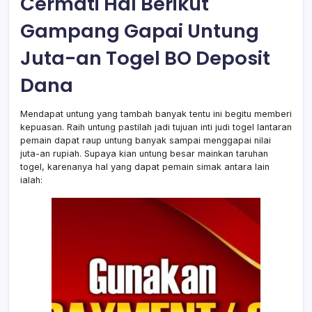
Cermati Hal Berikut
Gampang Gapai Untung
Juta-an Togel BO Deposit
Dana
Mendapat untung yang tambah banyak tentu ini begitu memberi
kepuasan. Raih untung pastilah jadi tujuan inti judi togel lantaran
pemain dapat raup untung banyak sampai menggapai nilai
juta-an rupiah. Supaya kian untung besar mainkan taruhan
togel, karenanya hal yang dapat pemain simak antara lain
ialah: