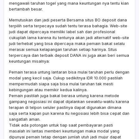
mengawali taruhan togel yang mana keuntungan nya tentu kian
bertambah besar.
Memutuskan dan jadi peserta Bersama situs BO deposit dana
terpilih serta terpecaya sudah tentu terasa bahagia. Web-site
judi dapat dipercaya memiliki label sah dan profesional
cukuplah lama karena itu tentunya akan jadi alternatif web-site
judi terhebat yang bisa dipercaya maka pemain bakal selalu
merasai semua kelapangan taruhan setiap harinya. Situs
terpercaya dan terbaik deposit DANA ini juga akan beri semua
keuntungan misalnya:
Pemain terasa untung lantaran bisa mulai taruhan perlu dengan
modal yang kecil saja. Cukup sedikitnya IDR 10.000 pastilah
mempermudah siapa saja bisa mulai taruhan tak mesti
kebingungan atau memikir kedua kalinya.
Pemain pastilah juga bakal berasa untung karena metode
gampang negosiasi ini dapat dijalankan sewaktu-waktu karena
terapan di telpon seluler pastinya dapat digunakan dimana
saja serta kapan pun karena itu negosiasi lebih bisa cepat dan
sangatlah aman.
Tidak ada potongan untuk tiap saat pembayaran pasti
masalah ini lantas memberi keuntungan maka modal yang
dipunyai pemain tetap dengan jumlah utuh jadi mujur dapat