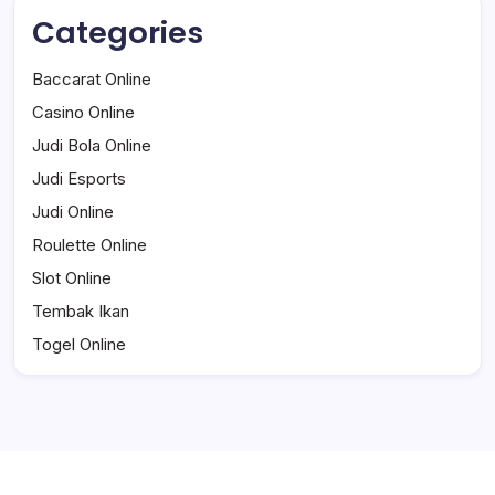
Categories
Baccarat Online
Casino Online
Judi Bola Online
Judi Esports
Judi Online
Roulette Online
Slot Online
Tembak Ikan
Togel Online