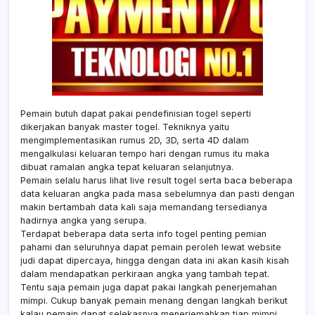
Pemain butuh dapat pakai pendefinisian togel seperti
dikerjakan banyak master togel. Tekniknya yaitu
mengimplementasikan rumus 2D, 3D, serta 4D dalam
mengalkulasi keluaran tempo hari dengan rumus itu maka
dibuat ramalan angka tepat keluaran selanjutnya.
Pemain selalu harus lihat live result togel serta baca beberapa
data keluaran angka pada masa sebelumnya dan pasti dengan
makin bertambah data kali saja memandang tersedianya
hadirnya angka yang serupa.
Terdapat beberapa data serta info togel penting pemian
pahami dan seluruhnya dapat pemain peroleh lewat website
judi dapat dipercaya, hingga dengan data ini akan kasih kisah
dalam mendapatkan perkiraan angka yang tambah tepat.
Tentu saja pemain juga dapat pakai langkah penerjemahan
mimpi. Cukup banyak pemain menang dengan langkah berikut
kalau pemain dapat selekasnya menerjemahkan tiap mimpi