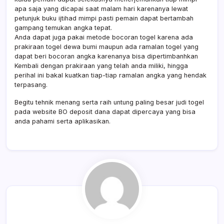
apa saja yang dicapai saat malam hari karenanya lewat
petunjuk buku ijtihad mimpi pasti pemain dapat bertambah
gampang temukan angka tepat.
Anda dapat juga pakai metode bocoran togel karena ada
prakiraan togel dewa bumi maupun ada ramalan togel yang
dapat beri bocoran angka karenanya bisa dipertimbanhkan
Kembali dengan prakiraan yang telah anda miliki, hingga
perihal ini bakal kuatkan tiap-tiap ramalan angka yang hendak
terpasang.
Begitu tehnik menang serta raih untung paling besar judi togel
pada website BO deposit dana dapat dipercaya yang bisa
anda pahami serta aplikasikan.