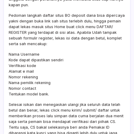
kapan pun.
Pedoman langkah daftar situs BO deposit dana bisa dipercaya
yakni dengan buka link sah situs terlebih dulu, hingga pemain
dapat lekas masuk situs Home buat click menu DAFTAR/
REGISTER yang terdapat di sisi atas. Apabila Udah tampak
sebuah formulir register, lekas isi data dengan betul, komplet
serta sah mencakup:
Nama Username
Kode dapat dipastikan sendiri
Verifikasi kode
Alamat e mail
Nomor rekening
Nama pemilik rekening
Nomor contact
Tentukan model bank.
Selesai isikan dan menegaskan ulangi jika seluruh data telah
betul dan benar, lekas click menu kirim/ submit/ daftar untuk
memberikan proses lalu simpan data cuma berjalan dua menit
saja serta pemain bisa mendapat verifikasi dari piihak CS.
Tentu saja, CS bakal selekasnya beri anda Pemakai ID
dibarengi kata kunci yang bisa diganti lebih dulu untuk jaga