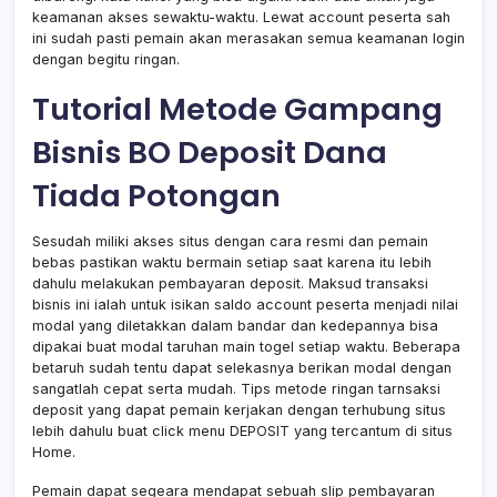
keamanan akses sewaktu-waktu. Lewat account peserta sah
ini sudah pasti pemain akan merasakan semua keamanan login
dengan begitu ringan.
Tutorial Metode Gampang
Bisnis BO Deposit Dana
Tiada Potongan
Sesudah miliki akses situs dengan cara resmi dan pemain
bebas pastikan waktu bermain setiap saat karena itu lebih
dahulu melakukan pembayaran deposit. Maksud transaksi
bisnis ini ialah untuk isikan saldo account peserta menjadi nilai
modal yang diletakkan dalam bandar dan kedepannya bisa
dipakai buat modal taruhan main togel setiap waktu. Beberapa
betaruh sudah tentu dapat selekasnya berikan modal dengan
sangatlah cepat serta mudah. Tips metode ringan tarnsaksi
deposit yang dapat pemain kerjakan dengan terhubung situs
lebih dahulu buat click menu DEPOSIT yang tercantum di situs
Home.
Pemain dapat segeara mendapat sebuah slip pembayaran