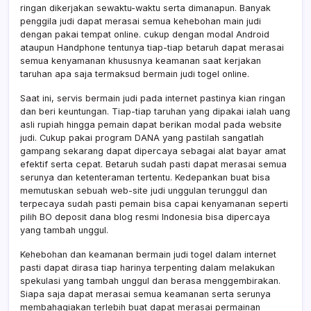
ringan dikerjakan sewaktu-waktu serta dimanapun. Banyak
Wakt
Singk
penggila judi dapat merasai semua kehebohan main judi
Main
dengan pakai tempat online. cukup dengan modal Android
Judi
ataupun Handphone tentunya tiap-tiap betaruh dapat merasai
Toge
semua kenyamanan khususnya keamanan saat kerjakan
BO
taruhan apa saja termaksud bermain judi togel online.
Depo
Dana
Saat ini, servis bermain judi pada internet pastinya kian ringan
Mara
dan beri keuntungan. Tiap-tiap taruhan yang dipakai ialah uang
asli rupiah hingga pemain dapat berikan modal pada website
judi. Cukup pakai program DANA yang pastilah sangatlah
gampang sekarang dapat dipercaya sebagai alat bayar amat
efektif serta cepat. Betaruh sudah pasti dapat merasai semua
serunya dan ketenteraman tertentu. Kedepankan buat bisa
memutuskan sebuah web-site judi unggulan terunggul dan
terpecaya sudah pasti pemain bisa capai kenyamanan seperti
pilih BO deposit dana blog resmi Indonesia bisa dipercaya
yang tambah unggul.
Kehebohan dan keamanan bermain judi togel dalam internet
pasti dapat dirasa tiap harinya terpenting dalam melakukan
spekulasi yang tambah unggul dan berasa menggembirakan.
Siapa saja dapat merasai semua keamanan serta serunya
membahagiakan terlebih buat dapat merasai permainan