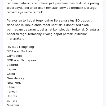
taruhan melalui cara optimal jadi pastikan masuk di istus paling
dipercaya, jadi anda akan temukan service bermain judi togel
terpercaya serta terbaik.
Pelayanan terhebat togel online Bersama situs BO deposit
dana sah ini maka anda rasai Saat situs dapat sediakan
bermacam pasaran togel amat komplet dan terkenal. Di antara
pasaran togel termashyur yang dapat pemain putuskan
merupakan:
HK atau Hongkong
SYD atau Sydney
Cambodia
SGP atau Singapore
Jakarta
Japan
China
New Jersey
New York
Thiland
Taiwan
Bogota
Buffalo
Missouri