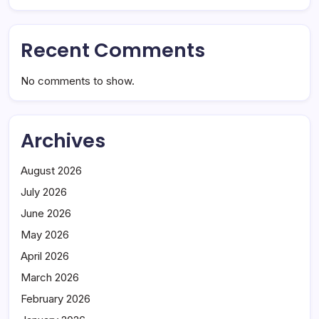
Recent Comments
No comments to show.
Archives
August 2026
July 2026
June 2026
May 2026
April 2026
March 2026
February 2026