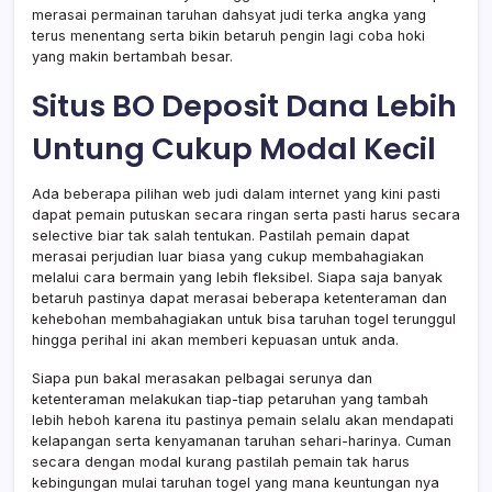
merasai permainan taruhan dahsyat judi terka angka yang
terus menentang serta bikin betaruh pengin lagi coba hoki
yang makin bertambah besar.
Situs BO Deposit Dana Lebih
Untung Cukup Modal Kecil
Ada beberapa pilihan web judi dalam internet yang kini pasti
dapat pemain putuskan secara ringan serta pasti harus secara
selective biar tak salah tentukan. Pastilah pemain dapat
merasai perjudian luar biasa yang cukup membahagiakan
melalui cara bermain yang lebih fleksibel. Siapa saja banyak
betaruh pastinya dapat merasai beberapa ketenteraman dan
kehebohan membahagiakan untuk bisa taruhan togel terunggul
hingga perihal ini akan memberi kepuasan untuk anda.
Siapa pun bakal merasakan pelbagai serunya dan
ketenteraman melakukan tiap-tiap petaruhan yang tambah
lebih heboh karena itu pastinya pemain selalu akan mendapati
kelapangan serta kenyamanan taruhan sehari-harinya. Cuman
secara dengan modal kurang pastilah pemain tak harus
kebingungan mulai taruhan togel yang mana keuntungan nya