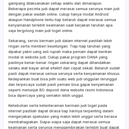
gampang dilaksanakan setiap waktu dan dimanapun.
Wakt
Singk
Beberapa pecinta judi dapat merasai semua serunya main judi
Main
dengan pakai wadah online. cukup hanya modal Android
Judi
ataupun Handphone tentu tiap betaruh dapat merasai semua
Toge
kenyamanan terlebih keamanan saat kerjakan taruhan apa
BO
saja tergolong main judi togel online.
Depo
Dana
Sekarang, servis bermain judi dalam internet pastilah lebih
Kota
ringan serta memberi keuntungan. Tiap-tiap taruhan yang
Tebel
dipakai yakni uang asli rupiah maka pemain dapat berikan
modal di website judi. Cukup pakai program DANA yang
pastinya benar-benar ringan sekarang dapat dihandalkan
selaku alat bayar amat efektif dan cepat sekali. Betaruh sudah
pasti dapat merasai semua serunya serta kenyamanan khusus.
Kedepankan buat bisa pilih suatu web judi unggulan terunggul
dan terpecaya sudah pasti pemain bisa gapai kenyamanan
seperti menunjuk BO deposit dana website resmi Indonesia
bisa dipercaya yang semakin lebih unggul.
Kehebohan serta ketenteraman bermain judi togel pada
internet pastilah dapat dirasa tiap harinya terpenting dalam
mengerjakan spekulasi yang makin lebih unggul serta berasa
membahagiakan. Siapa-siapa saja dapat merasai semua
keamanan serta serunya menggembirakan terlebih buat dapat