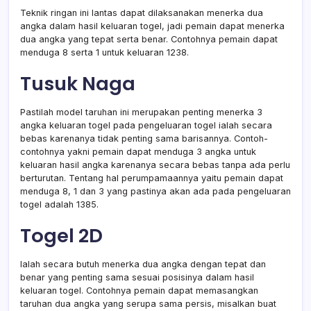
Teknik ringan ini lantas dapat dilaksanakan menerka dua
angka dalam hasil keluaran togel, jadi pemain dapat menerka
dua angka yang tepat serta benar. Contohnya pemain dapat
menduga 8 serta 1 untuk keluaran 1238.
Tusuk Naga
Pastilah model taruhan ini merupakan penting menerka 3
angka keluaran togel pada pengeluaran togel ialah secara
bebas karenanya tidak penting sama barisannya. Contoh-
contohnya yakni pemain dapat menduga 3 angka untuk
keluaran hasil angka karenanya secara bebas tanpa ada perlu
berturutan. Tentang hal perumpamaannya yaitu pemain dapat
menduga 8, 1 dan 3 yang pastinya akan ada pada pengeluaran
togel adalah 1385.
Togel 2D
Ialah secara butuh menerka dua angka dengan tepat dan
benar yang penting sama sesuai posisinya dalam hasil
keluaran togel. Contohnya pemain dapat memasangkan
taruhan dua angka yang serupa sama persis, misalkan buat