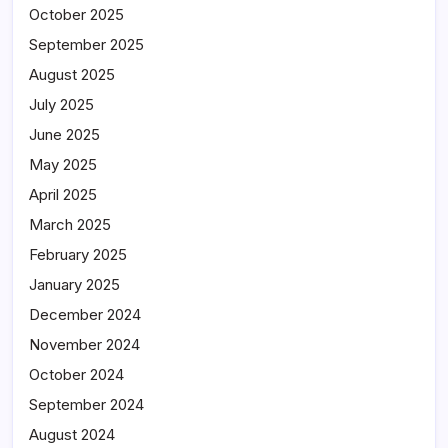
October 2025
September 2025
August 2025
July 2025
June 2025
May 2025
April 2025
March 2025
February 2025
January 2025
December 2024
November 2024
October 2024
September 2024
August 2024