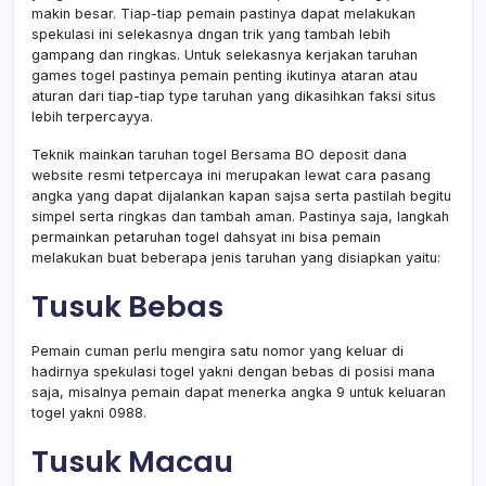
makin besar. Tiap-tiap pemain pastinya dapat melakukan
spekulasi ini selekasnya dngan trik yang tambah lebih
gampang dan ringkas. Untuk selekasnya kerjakan taruhan
games togel pastinya pemain penting ikutinya ataran atau
aturan dari tiap-tiap type taruhan yang dikasihkan faksi situs
lebih terpercayya.
Teknik mainkan taruhan togel Bersama BO deposit dana
website resmi tetpercaya ini merupakan lewat cara pasang
angka yang dapat dijalankan kapan sajsa serta pastilah begitu
simpel serta ringkas dan tambah aman. Pastinya saja, langkah
permainkan petaruhan togel dahsyat ini bisa pemain
melakukan buat beberapa jenis taruhan yang disiapkan yaitu:
Tusuk Bebas
Pemain cuman perlu mengira satu nomor yang keluar di
hadirnya spekulasi togel yakni dengan bebas di posisi mana
saja, misalnya pemain dapat menerka angka 9 untuk keluaran
togel yakni 0988.
Tusuk Macau