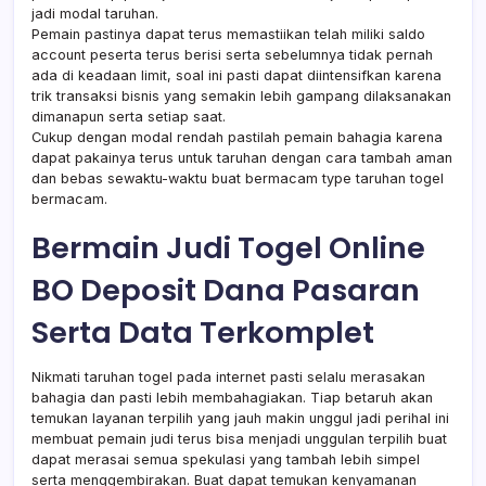
jadi modal taruhan.
Pemain pastinya dapat terus memastiikan telah miliki saldo
account peserta terus berisi serta sebelumnya tidak pernah
ada di keadaan limit, soal ini pasti dapat diintensifkan karena
trik transaksi bisnis yang semakin lebih gampang dilaksanakan
dimanapun serta setiap saat.
Cukup dengan modal rendah pastilah pemain bahagia karena
dapat pakainya terus untuk taruhan dengan cara tambah aman
dan bebas sewaktu-waktu buat bermacam type taruhan togel
bermacam.
Bermain Judi Togel Online
BO Deposit Dana Pasaran
Serta Data Terkomplet
Nikmati taruhan togel pada internet pasti selalu merasakan
bahagia dan pasti lebih membahagiakan. Tiap betaruh akan
temukan layanan terpilih yang jauh makin unggul jadi perihal ini
membuat pemain judi terus bisa menjadi unggulan terpilih buat
dapat merasai semua spekulasi yang tambah lebih simpel
serta menggembirakan. Buat dapat temukan kenyamanan