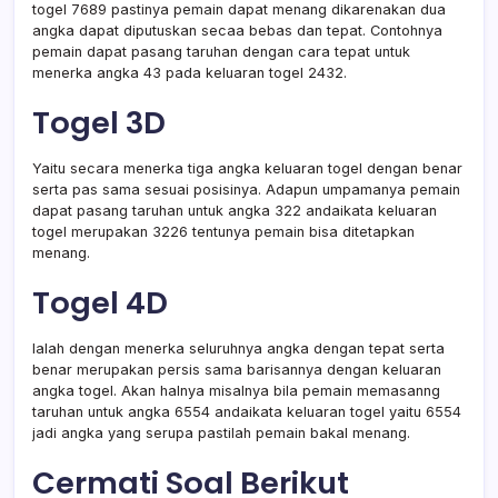
togel 7689 pastinya pemain dapat menang dikarenakan dua
angka dapat diputuskan secaa bebas dan tepat. Contohnya
pemain dapat pasang taruhan dengan cara tepat untuk
menerka angka 43 pada keluaran togel 2432.
Togel 3D
Yaitu secara menerka tiga angka keluaran togel dengan benar
serta pas sama sesuai posisinya. Adapun umpamanya pemain
dapat pasang taruhan untuk angka 322 andaikata keluaran
togel merupakan 3226 tentunya pemain bisa ditetapkan
menang.
Togel 4D
Ialah dengan menerka seluruhnya angka dengan tepat serta
benar merupakan persis sama barisannya dengan keluaran
angka togel. Akan halnya misalnya bila pemain memasanng
taruhan untuk angka 6554 andaikata keluaran togel yaitu 6554
jadi angka yang serupa pastilah pemain bakal menang.
Cermati Soal Berikut