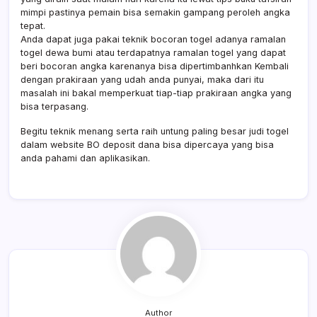
mimpi pastinya pemain bisa semakin gampang peroleh angka
tepat.
Anda dapat juga pakai teknik bocoran togel adanya ramalan
togel dewa bumi atau terdapatnya ramalan togel yang dapat
beri bocoran angka karenanya bisa dipertimbanhkan Kembali
dengan prakiraan yang udah anda punyai, maka dari itu
masalah ini bakal memperkuat tiap-tiap prakiraan angka yang
bisa terpasang.
Begitu teknik menang serta raih untung paling besar judi togel
dalam website BO deposit dana bisa dipercaya yang bisa
anda pahami dan aplikasikan.
Author