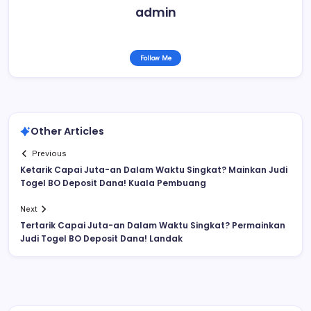
admin
Follow Me
Other Articles
Previous
Ketarik Capai Juta-an Dalam Waktu Singkat? Mainkan Judi
Togel BO Deposit Dana! Kuala Pembuang
Next
Tertarik Capai Juta-an Dalam Waktu Singkat? Permainkan
Judi Togel BO Deposit Dana! Landak