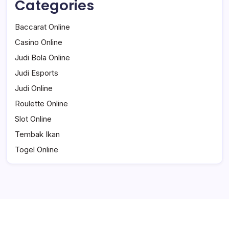
Categories
Baccarat Online
Casino Online
Judi Bola Online
Judi Esports
Judi Online
Roulette Online
Slot Online
Tembak Ikan
Togel Online