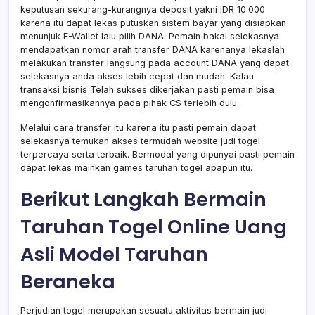
keputusan sekurang-kurangnya deposit yakni IDR 10.000
karena itu dapat lekas putuskan sistem bayar yang disiapkan
menunjuk E-Wallet lalu pilih DANA. Pemain bakal selekasnya
mendapatkan nomor arah transfer DANA karenanya lekaslah
melakukan transfer langsung pada account DANA yang dapat
selekasnya anda akses lebih cepat dan mudah. Kalau
transaksi bisnis Telah sukses dikerjakan pasti pemain bisa
mengonfirmasikannya pada pihak CS terlebih dulu.
Melalui cara transfer itu karena itu pasti pemain dapat
selekasnya temukan akses termudah website judi togel
terpercaya serta terbaik. Bermodal yang dipunyai pasti pemain
dapat lekas mainkan games taruhan togel apapun itu.
Berikut Langkah Bermain
Taruhan Togel Online Uang
Asli Model Taruhan
Beraneka
Perjudian togel merupakan sesuatu aktivitas bermain judi