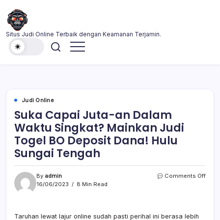
Skip
to
content
AlrassedOnline
Situs Judi Online Terbaik dengan Keamanan Terjamin.
Judi Online
Suka Capai Juta-an Dalam
Waktu Singkat? Mainkan Judi
Togel BO Deposit Dana! Hulu
Sungai Tengah
on
By
admin
Comments Off
Suka
16/06/2023
8 Min Read
Capa
Juta-
an
Taruhan lewat lajur online sudah pasti perihal ini berasa lebih
Dala