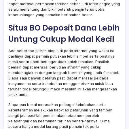
dapat merasai permainan taruhan heboh judi terka angka yang
selalu menentang dan bikin betaruh pengin terus coba
keberuntungan yang semakin bertambah besar.
Situs BO Deposit Dana Lebih
Untung Cukup Modal Kecil
Ada beberapa pilihan blog judi pada internet yang waktu ini
pastinya dapat pemain putuskan lebih simpel serta pastinya
mesti secara hati-hati agar tidak salah tentukan. Pastilah
pemain dapat merasai perjudian atraktif yang cukup
membahagiakan dengan langkah bermain yang lebih fleksibel.
Siapa saja banyak betaruh pasti dapat merasai pelbagai
kenyamanan serta kehebohan menggembirakan untuk bisa
taruhan togel terunggul maka masalah ini akan mengesankan
untuk anda.
Siapa pun bakal merasakan pelbagai kehebohan serta
ketenteraman melakukan tiap-tiap petaruhan yang tambah
sengit jadi pastilah pemain akan tetap memperoleh
kelapangan dan keamanan taruhan sehari-harinya. Cuma
secara hanya modal kurang pasti pemain tak perlu