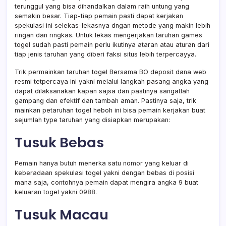
terunggul yang bisa dihandalkan dalam raih untung yang
semakin besar. Tiap-tiap pemain pasti dapat kerjakan
spekulasi ini selekas-lekasnya dngan metode yang makin lebih
ringan dan ringkas. Untuk lekas mengerjakan taruhan games
togel sudah pasti pemain perlu ikutinya ataran atau aturan dari
tiap jenis taruhan yang diberi faksi situs lebih terpercayya.
Trik permainkan taruhan togel Bersama BO deposit dana web
resmi tetpercaya ini yakni melalui langkah pasang angka yang
dapat dilaksanakan kapan sajsa dan pastinya sangatlah
gampang dan efektif dan tambah aman. Pastinya saja, trik
mainkan petaruhan togel heboh ini bisa pemain kerjakan buat
sejumlah type taruhan yang disiapkan merupakan:
Tusuk Bebas
Pemain hanya butuh menerka satu nomor yang keluar di
keberadaan spekulasi togel yakni dengan bebas di posisi
mana saja, contohnya pemain dapat mengira angka 9 buat
keluaran togel yakni 0988.
Tusuk Macau