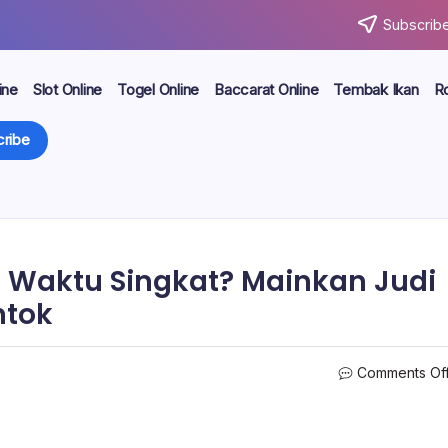
Subscribe
ine
Slot Online
Togel Online
Baccarat Online
Tembak Ikan
Ro
ribe
 Waktu Singkat? Mainkan Judi
ntok
Comments Of