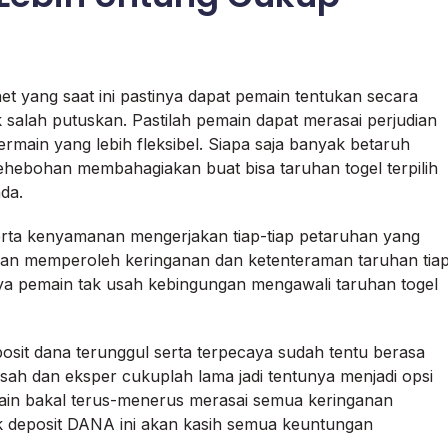
rnet yang saat ini pastinya dapat pemain tentukan secara
ak salah putuskan. Pastilah pemain dapat merasai perjudian
main yang lebih fleksibel. Siapa saja banyak betaruh
hebohan membahagiakan buat bisa taruhan togel terpilih
da.
ta kenyamanan mengerjakan tiap-tiap petaruhan yang
akan memperoleh keringanan dan ketenteraman taruhan tia
ya pemain tak usah kebingungan mengawali taruhan togel
osit dana terunggul serta terpecaya sudah tentu berasa
l sah dan eksper cukuplah lama jadi tentunya menjadi opsi
emain bakal terus-menerus merasai semua keringanan
aik deposit DANA ini akan kasih semua keuntungan