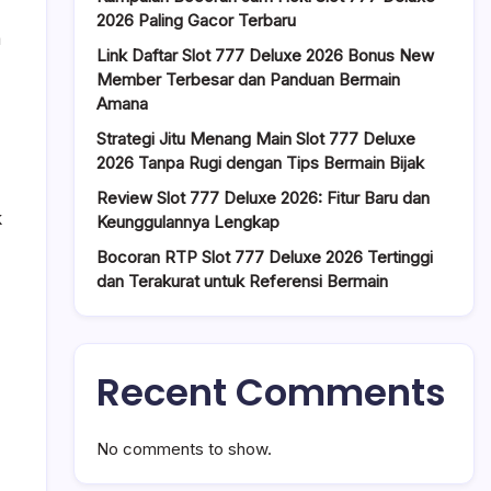
an
2026 Paling Gacor Terbaru
Dalam
a
Waktu
Link Daftar Slot 777 Deluxe 2026 Bonus New
Singkat?
Member Terbesar dan Panduan Bermain
Mainkan
Amana
Judi
Strategi Jitu Menang Main Slot 777 Deluxe
Togel
2026 Tanpa Rugi dengan Tips Bermain Bijak
BO
Deposit
Review Slot 777 Deluxe 2026: Fitur Baru dan
Dana!
k
Keunggulannya Lengkap
Buntok
Bocoran RTP Slot 777 Deluxe 2026 Tertinggi
dan Terakurat untuk Referensi Bermain
Recent Comments
No comments to show.