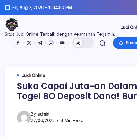
Skip
Fri, Aug 7, 2026
-
11:04:51 PM
to
content
Judi Onl
AlrassedOnline
Situs Judi Online Terbaik dengan Keamanan Terjamin.
https://www.facebook.com/
https://twitter.com/
https://t.me/
https://www.instagram.com/
https://youtube.com/
Subsc
Judi Online
Suka Capai Juta-an Dalam
Togel BO Deposit Dana! Bu
By
admin
27/06/2023
8 Min Read