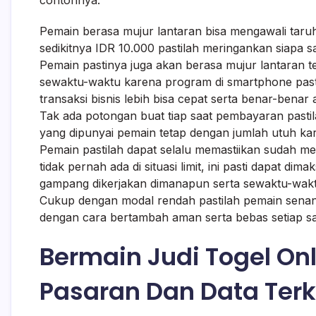
Pemain berasa mujur lantaran bisa mengawali taru
sedikitnya IDR 10.000 pastilah meringankan siapa s
Pemain pastinya juga akan berasa mujur lantaran te
sewaktu-waktu karena program di smartphone pasti
transaksi bisnis lebih bisa cepat serta benar-benar
Tak ada potongan buat tiap saat pembayaran pastil
yang dipunyai pemain tetap dengan jumlah utuh kar
Pemain pastilah dapat selalu memastiikan sudah mem
tidak pernah ada di situasi limit, ini pasti dapat di
gampang dikerjakan dimanapun serta sewaktu-wakt
Cukup dengan modal rendah pastilah pemain senan
dengan cara bertambah aman serta bebas setiap s
Bermain Judi Togel On
Pasaran Dan Data Ter