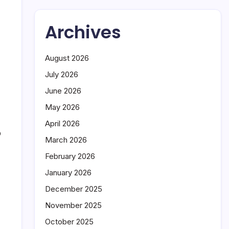
Archives
August 2026
July 2026
June 2026
May 2026
April 2026
p
March 2026
February 2026
January 2026
December 2025
November 2025
October 2025