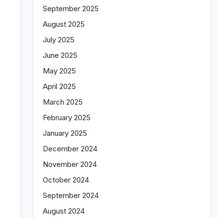
September 2025
August 2025
July 2025
June 2025
May 2025
April 2025
March 2025
February 2025
January 2025
December 2024
November 2024
October 2024
September 2024
August 2024