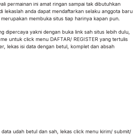
li permainan ini amat ringan sampai tak dibutuhkan
di lekaslah anda dapat mendaftarkan selaku anggota baru
 merupakan membuka situs tiap harinya kapan pun.
g dipercaya yakni dengan buka link sah situs lebih dulu,
Home untuk click menu DAFTAR/ REGISTER yang tertulis
ter, lekas isi data dengan betul, komplet dan absah
data udah betul dan sah, lekas click menu kirim/ submit/