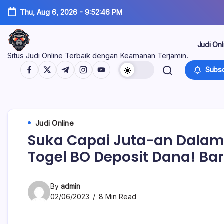
Skip
Thu, Aug 6, 2026
-
9:52:47 PM
to
content
Judi Onl
AlrassedOnline
Situs Judi Online Terbaik dengan Keamanan Terjamin.
https://www.facebook.com/
https://twitter.com/
https://t.me/
https://www.instagram.com/
https://youtube.com/
Subsc
Judi Online
Suka Capai Juta-an Dalam
Togel BO Deposit Dana! Bar
By
admin
02/06/2023
8 Min Read