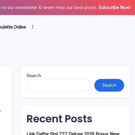
 to our newsletter & never miss our best posts.
Subscribe Now!
ulette Online
Search
Search
on
f
Recent Posts
Suka
Capai
Juta-
Link Daftar Slot 777 Deluxe 2026 Bonus New