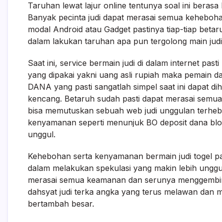
Taruhan lewat lajur online tentunya soal ini bera
Banyak pecinta judi dapat merasai semua keheboha
modal Android atau Gadget pastinya tiap-tiap be
dalam lakukan taruhan apa pun tergolong main judi 
Saat ini, service bermain judi di dalam internet p
yang dipakai yakni uang asli rupiah maka pemain d
DANA yang pasti sangatlah simpel saat ini dapat dih
kencang. Betaruh sudah pasti dapat merasai semu
bisa memutuskan sebuah web judi unggulan terheba
kenyamanan seperti menunjuk BO deposit dana blog
unggul.
Kehebohan serta kenyamanan bermain judi togel pada
dalam melakukan spekulasi yang makin lebih unggu
merasai semua keamanan dan serunya menggembira
dahsyat judi terka angka yang terus melawan dan 
bertambah besar.