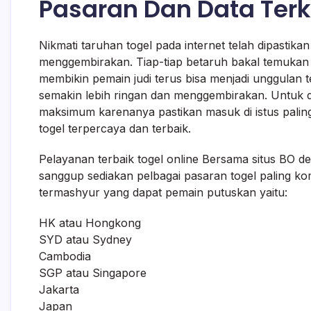
Pasaran Dan Data Ter
Nikmati taruhan togel pada internet telah dipastika
menggembirakan. Tiap-tiap betaruh bakal temukan s
membikin pemain judi terus bisa menjadi unggulan 
semakin lebih ringan dan menggembirakan. Untuk 
maksimum karenanya pastikan masuk di istus paling 
togel terpercaya dan terbaik.
Pelayanan terbaik togel online Bersama situs BO dep
sanggup sediakan pelbagai pasaran togel paling ko
termashyur yang dapat pemain putuskan yaitu:
HK atau Hongkong
SYD atau Sydney
Cambodia
SGP atau Singapore
Jakarta
Japan