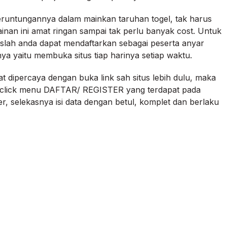
eruntungannya dalam mainkan taruhan togel, tak harus
inan ini amat ringan sampai tak perlu banyak cost. Untuk
aslah anda dapat mendaftarkan sebagai peserta anyar
 yaitu membuka situs tiap harinya setiap waktu.
t dipercaya dengan buka link sah situs lebih dulu, maka
at click menu DAFTAR/ REGISTER yang terdapat pada
er, selekasnya isi data dengan betul, komplet dan berlaku