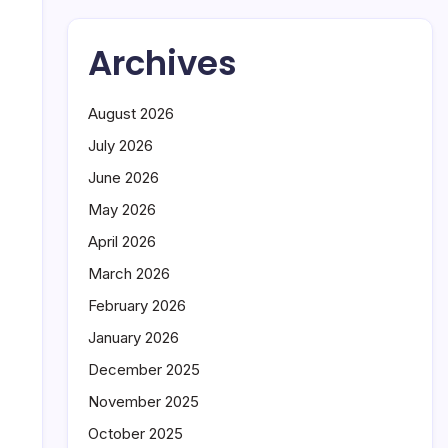
Archives
August 2026
July 2026
June 2026
May 2026
April 2026
March 2026
February 2026
January 2026
December 2025
November 2025
October 2025