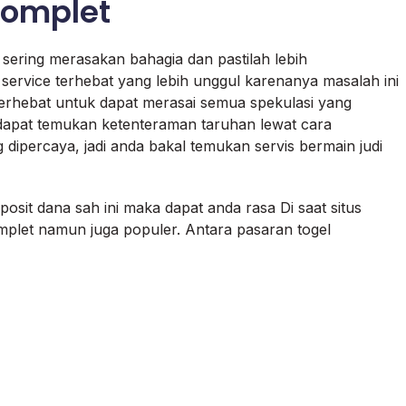
komplet
n sering merasakan bahagia dan pastilah lebih
ervice terhebat yang lebih unggul karenanya masalah ini
terhebat untuk dapat merasai semua spekulasi yang
dapat temukan ketenteraman taruhan lewat cara
dipercaya, jadi anda bakal temukan servis bermain judi
osit dana sah ini maka dapat anda rasa Di saat situs
mplet namun juga populer. Antara pasaran togel