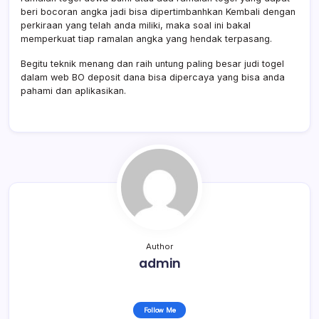
beri bocoran angka jadi bisa dipertimbanhkan Kembali dengan
perkiraan yang telah anda miliki, maka soal ini bakal
memperkuat tiap ramalan angka yang hendak terpasang.
Begitu teknik menang dan raih untung paling besar judi togel
dalam web BO deposit dana bisa dipercaya yang bisa anda
pahami dan aplikasikan.
Author
admin
Follow Me