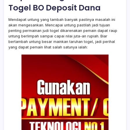
Togel BO Deposit Dana
Mendapat untung yang tambah banyak pastinya masalah ini
akan mengesankan. Mencapai untung pastilah jadi tujuan
penting permainan judi togel dikarenakan pemain dapat raup
untung berlimpah sampai capai nilai juta-an rupiah. Biar
bertambah untung besar mainkan taruhan togel, jadi perihal
yang dapat pemain lihat salah satunya ialah: