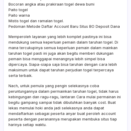
Bocoran angka atau prakiraan togel dewa bumi
Paito togel
Paito warna
Mistis togel dan ramalan togel.
Pedoman Metode Daftar Account Baru Situs BO Deposit Dana
Memperoleh layanan yang lebih komplet pastinya ini bisa
mendukung semua keperluan pemain dalam taruhan togel. Di
mana tercukupinya semua keperluan pemain dalam mainkan
taruhan togel pasti ini juga akan begitu memberi dukungan
pemain bisa menggapai menangnya lebih simpel bisa
dipercaya. Siapa-siapa saja bisa taruhan dengan cara lebih
maksimum untuk dapat taruhan perjudian togel terpercaya
serta terbaik.
Nach, untuk pemula yang pengin selekasnya coba
peruntungannya dalam permainkan taruhan togel, tidak harus
kebingungan dan ragu-ragu, lantaran Cara mulai permainan ini
begitu gampang sampai tidak dibutuhkan banyak cost. Buat
lekas memulai hoki anda jadi selekasnya anda dapat
mendaftarkan sebagai peserta anyar buat peroleh account
peserta dengan peranannya merupakan membuka situs tiap
harinya setiap waktu.