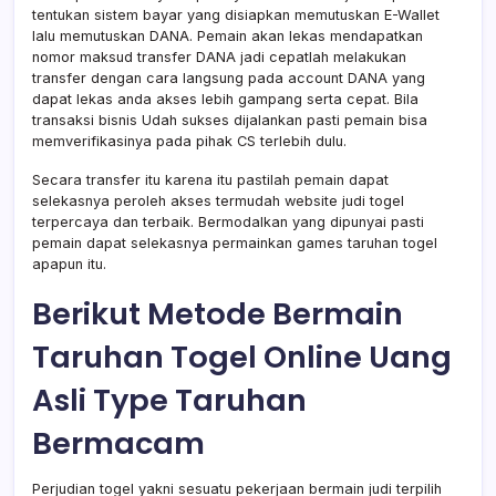
tentukan sistem bayar yang disiapkan memutuskan E-Wallet
lalu memutuskan DANA. Pemain akan lekas mendapatkan
nomor maksud transfer DANA jadi cepatlah melakukan
transfer dengan cara langsung pada account DANA yang
dapat lekas anda akses lebih gampang serta cepat. Bila
transaksi bisnis Udah sukses dijalankan pasti pemain bisa
memverifikasinya pada pihak CS terlebih dulu.
Secara transfer itu karena itu pastilah pemain dapat
selekasnya peroleh akses termudah website judi togel
terpercaya dan terbaik. Bermodalkan yang dipunyai pasti
pemain dapat selekasnya permainkan games taruhan togel
apapun itu.
Berikut Metode Bermain
Taruhan Togel Online Uang
Asli Type Taruhan
Bermacam
Perjudian togel yakni sesuatu pekerjaan bermain judi terpilih