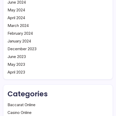
June 2024
May 2024
April 2024
March 2024
February 2024
January 2024
December 2023
June 2023
May 2023
April 2023
Categories
Baccarat Online
Casino Online