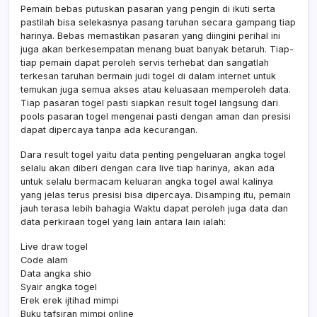
Pemain bebas putuskan pasaran yang pengin di ikuti serta
pastilah bisa selekasnya pasang taruhan secara gampang tiap
harinya. Bebas memastikan pasaran yang diingini perihal ini
juga akan berkesempatan menang buat banyak betaruh. Tiap-
tiap pemain dapat peroleh servis terhebat dan sangatlah
terkesan taruhan bermain judi togel di dalam internet untuk
temukan juga semua akses atau keluasaan memperoleh data.
Tiap pasaran togel pasti siapkan result togel langsung dari
pools pasaran togel mengenai pasti dengan aman dan presisi
dapat dipercaya tanpa ada kecurangan.
Dara result togel yaitu data penting pengeluaran angka togel
selalu akan diberi dengan cara live tiap harinya, akan ada
untuk selalu bermacam keluaran angka togel awal kalinya
yang jelas terus presisi bisa dipercaya. Disamping itu, pemain
jauh terasa lebih bahagia Waktu dapat peroleh juga data dan
data perkiraan togel yang lain antara lain ialah:
Live draw togel
Code alam
Data angka shio
Syair angka togel
Erek erek ijtihad mimpi
Buku tafsiran mimpi online