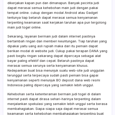
dikerjakan kapan pun dan dimanapun. Banyak pecinta judi
Wakt
Singk
dapat merasai semua kehebohan main judi dengan pakai
Main
tempat online. cukup dengan modal Android atau Gadget
Judi
tentunya tiap betaruh dapat merasai semua kenyamanan
Toge
terpenting keamanan saat kerjakan taruhan apa pun tergolong
BO
main judi togel online.
Depo
Dana
Sekarang, layanan bermain judi dalam internet pastinya
Banj
bertambah ringan dan memberi keuntungan. Tiap taruhan yang
dipakai yaitu uang asli rupiah maka dari itu pemain dapat
berikan modal di website judi. Cukup pakai terapan DANA yang
pasti begitu ringan sekarang dapat dipercaya sebagai alat
bayar paling efektif dan cepat. Betaruh pastinya dapat
merasai semua serunya serta kenyamanan khusus.
Kedepankan buat bisa menunjuk suatu web-site judi unggulan
terunggul serta terpecaya sudah pasti pemain bisa gapai
kenyamanan seperti menunjuk BO deposit dana web resmi
Indonesia paling dipercaya yang semakin lebih unggul.
Kehebohan serta ketenteraman bermain judi togel di dalam
internet pasti dapat dirasa sehari-harinya terpenting dalam
menjalankan spekulasi yang semakin lebih unggul serta berasa
membahagiakan. Siapa-siapa saja dapat merasai semua
keamanan serta kehebohan membahagiakan terpenting buat