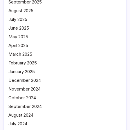
September 2025
August 2025
July 2025
June 2025
May 2025
April 2025
March 2025
February 2025
January 2025
December 2024
November 2024
October 2024
September 2024
August 2024
July 2024