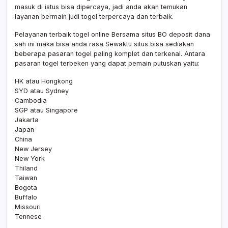
masuk di istus bisa dipercaya, jadi anda akan temukan
layanan bermain judi togel terpercaya dan terbaik.
Pelayanan terbaik togel online Bersama situs BO deposit dana
sah ini maka bisa anda rasa Sewaktu situs bisa sediakan
beberapa pasaran togel paling komplet dan terkenal. Antara
pasaran togel terbeken yang dapat pemain putuskan yaitu:
HK atau Hongkong
SYD atau Sydney
Cambodia
SGP atau Singapore
Jakarta
Japan
China
New Jersey
New York
Thiland
Taiwan
Bogota
Buffalo
Missouri
Tennese