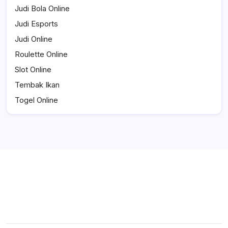
Judi Bola Online
Judi Esports
Judi Online
Roulette Online
Slot Online
Tembak Ikan
Togel Online