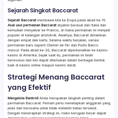
Sejarah Singkat Baccarat
Sejarah Baccarat
membawa kita ke Eropa pada abad ke-15.
Asal usul permainan Baccarat
diyakini berasal dari Italia dan
kemudian menyebar ke Prancis, di mana permainan ini menjadi
populer di kalangan aristokrat. Awalnya, Baccarat dimainkan
dengan empat dek kartu. Selama waktu berjalan, variasi
permainan baru seperti Chemin de Fer dan Punto Banco
muncul. Pada abad ke-20, Baccarat diperkenalkan ke kasino-
kasino di Amerika. Sejak saat itu, permainan ini telah
berevolusi dan kini dapat ditemukan dalam berbagai bentuk
baik di kasino online maupun kasino darat.
Strategi Menang Baccarat
yang Efektif
Mengelola Bankroll
Anda merupakan langkah penting dalam
permainan Baccarat. Pemain perlu menetapkan anggaran yang
jelas dan berusaha untuk tidak melebihi batas tersebut.
Dengan menerapkan strategi ini, risiko kerugian besar dapat