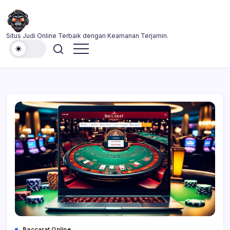
Skip
to
content
AlrassedOnline
Situs Judi Online Terbaik dengan Keamanan Terjamin.
Baccarat Online