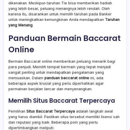
dikenakan. Meskipun taruhan Tie bisa memberikan hadiah
yang lebih besar, peluang menangnya lebih rendah. Oleh
karena itu, disarankan untuk memilih taruhan pada Banker
untuk meningkatkan kemungkinan Anda mendapatkan
Taruhan
yang Menang
.
Panduan Bermain Baccarat
Online
Bermain Baccarat online memberikan peluang menarik bagi
para penjudi. Memilih tempat bermain yang tepat menjadi
sangat penting untuk mendapatkan pengalaman yang
memuaskan. Dalam
panduan baccarat online
ini, ada
beberapa aspek krusial yang perlu diperhatikan agar
permainan berjalan lancar dan menyenangkan.
Memilih Situs Baccarat Terpercaya
Pemilihan
Situs Baccarat Terpercaya
adalah langkah awal
yang harus diambil. Pastikan situs tersebut memiliki lisensi sah
dan reputasi yang baik. Beberapa poin yang perlu
dipertimbangkan meliputi: