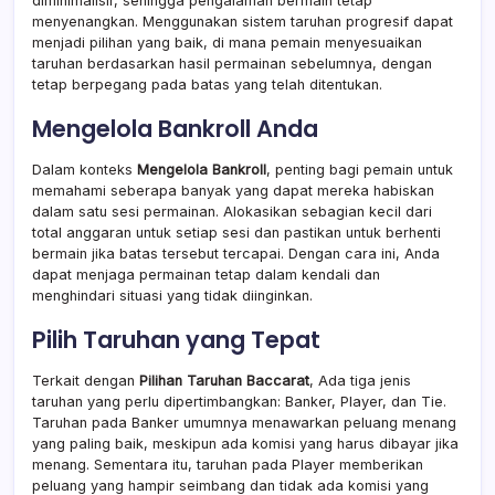
diminimalisir, sehingga pengalaman bermain tetap
menyenangkan. Menggunakan sistem taruhan progresif dapat
menjadi pilihan yang baik, di mana pemain menyesuaikan
taruhan berdasarkan hasil permainan sebelumnya, dengan
tetap berpegang pada batas yang telah ditentukan.
Mengelola Bankroll Anda
Dalam konteks
Mengelola Bankroll
, penting bagi pemain untuk
memahami seberapa banyak yang dapat mereka habiskan
dalam satu sesi permainan. Alokasikan sebagian kecil dari
total anggaran untuk setiap sesi dan pastikan untuk berhenti
bermain jika batas tersebut tercapai. Dengan cara ini, Anda
dapat menjaga permainan tetap dalam kendali dan
menghindari situasi yang tidak diinginkan.
Pilih Taruhan yang Tepat
Terkait dengan
Pilihan Taruhan Baccarat
, Ada tiga jenis
taruhan yang perlu dipertimbangkan: Banker, Player, dan Tie.
Taruhan pada Banker umumnya menawarkan peluang menang
yang paling baik, meskipun ada komisi yang harus dibayar jika
menang. Sementara itu, taruhan pada Player memberikan
peluang yang hampir seimbang dan tidak ada komisi yang