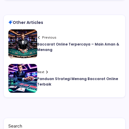
Other Articles
Previous
Baccarat Online Terpercaya – Main Aman &
Menang
Next
Panduan Strategi Menang Baccarat Online
Terbaik
Search