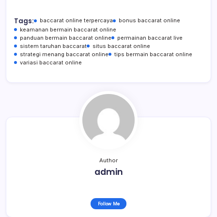
Tags:
baccarat online terpercaya
bonus baccarat online
keamanan bermain baccarat online
panduan bermain baccarat online
permainan baccarat live
sistem taruhan baccarat
situs baccarat online
strategi menang baccarat online
tips bermain baccarat online
variasi baccarat online
Author
admin
Follow Me