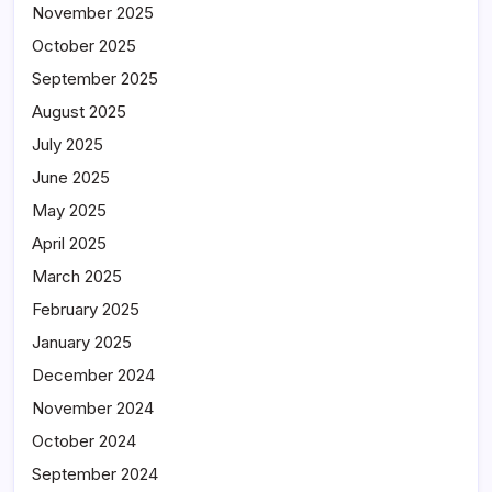
November 2025
October 2025
September 2025
August 2025
July 2025
June 2025
May 2025
April 2025
March 2025
February 2025
January 2025
December 2024
November 2024
October 2024
September 2024