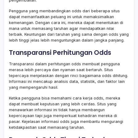
pengembalian.
Pengguna yang membandingkan odds dari beberapa situs
dapat memanfaatkan peluang ini untuk memaksimalkan
kemenangan. Dengan cara ini, mereka dapat menentukan di
mana untuk memasang taruhan agar mendapatkan nilai
terbaik. Keuntungan dari taruhan yang sama dengan odds yang
lebih tinggi jelas lebih menguntungkan dalam jangka panjang.
Transparansi Perhitungan Odds
Transparansi dalam perhitungan odds membuat pengguna
merasa lebih percaya dan nyaman saat bertaruh. Situs
tepercaya menjelaskan dengan rinci bagaimana odds dihitung.
Informasi ini mencakup analisis data, statistik, dan faktor lain
yang mempengaruhi hasil.
Ketika pengguna bisa memahami cara kerja odds, mereka
dapat membuat keputusan yang lebih cerdas. Situs yang
menawarkan informasi ini tidak hanya membangun
kepercayaan tapi juga memperkuat kehadiran mereka di
pasar. Kejelasan informasi odds juga membantu mengurangi
ketidakpastian saat memasang taruhan.