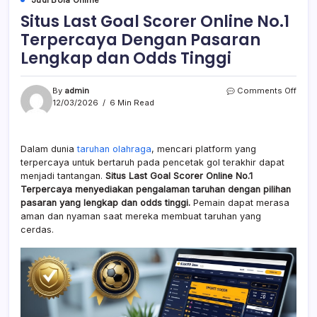
Judi Bola Online
Situs Last Goal Scorer Online No.1
Terpercaya Dengan Pasaran
Lengkap dan Odds Tinggi
on
By
admin
Comments Off
Situs
12/03/2026
6 Min Read
Last
Goal
Scor
Dalam dunia
taruhan olahraga
, mencari platform yang
Onlin
terpercaya untuk bertaruh pada pencetak gol terakhir dapat
No.1
Terp
menjadi tantangan.
Situs Last Goal Scorer Online No.1
Deng
Terpercaya menyediakan pengalaman taruhan dengan pilihan
Pasa
pasaran yang lengkap dan odds tinggi.
Pemain dapat merasa
Leng
aman dan nyaman saat mereka membuat taruhan yang
dan
cerdas.
Odds
Tingg