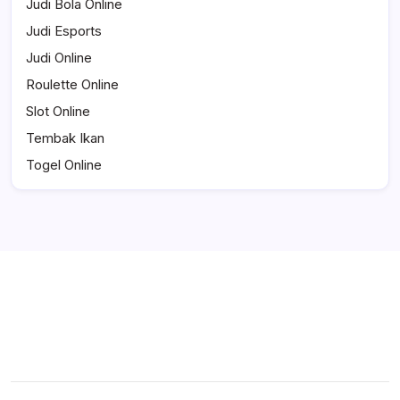
Judi Bola Online
Judi Esports
Judi Online
Roulette Online
Slot Online
Tembak Ikan
Togel Online