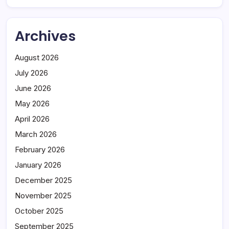
Archives
August 2026
July 2026
June 2026
May 2026
April 2026
March 2026
February 2026
January 2026
December 2025
November 2025
October 2025
September 2025