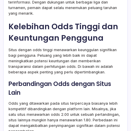
terinformasi. Dengan dukungan untuk berbagai liga dan
turnamen, pemain dapat selalu menemukan peluang taruhan
yang menarik.
Kelebihan Odds Tinggi dan
Keuntungan Pengguna
Situs dengan odds tinggi menawarkan keunggulan signifikan
bagi pengguna. Peluang yang lebih baik ini dapat
meningkatkan potensi keuntungan dan memberikan
transparansi dalam perhitungan odds. Di bawah ini adalah
beberapa aspek penting yang perlu dipertimbangkan.
Perbandingan Odds dengan Situs
Lain
Odds yang ditawarkan pada situs terpercaya biasanya lebih
kompetitif dibandingkan dengan platform lain. Misalnya, jika
satu situs menawarkan odds 2.00 untuk sebuah pertandingan,
situs lainnya mungkin hanya menawarkan 1.80. Perbedaan ini
dapat mengakibatkan penyimpangan signifikan dalam potensi