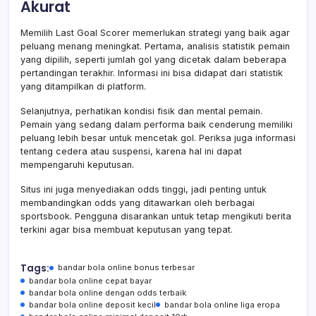
Akurat
Memilih Last Goal Scorer memerlukan strategi yang baik agar
peluang menang meningkat. Pertama, analisis statistik pemain
yang dipilih, seperti jumlah gol yang dicetak dalam beberapa
pertandingan terakhir. Informasi ini bisa didapat dari statistik
yang ditampilkan di platform.
Selanjutnya, perhatikan kondisi fisik dan mental pemain.
Pemain yang sedang dalam performa baik cenderung memiliki
peluang lebih besar untuk mencetak gol. Periksa juga informasi
tentang cedera atau suspensi, karena hal ini dapat
mempengaruhi keputusan.
Situs ini juga menyediakan odds tinggi, jadi penting untuk
membandingkan odds yang ditawarkan oleh berbagai
sportsbook. Pengguna disarankan untuk tetap mengikuti berita
terkini agar bisa membuat keputusan yang tepat.
Tags:
bandar bola online bonus terbesar
bandar bola online cepat bayar
bandar bola online dengan odds terbaik
bandar bola online deposit kecil
bandar bola online liga eropa