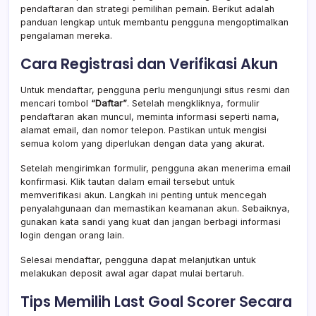
pendaftaran dan strategi pemilihan pemain. Berikut adalah
panduan lengkap untuk membantu pengguna mengoptimalkan
pengalaman mereka.
Cara Registrasi dan Verifikasi Akun
Untuk mendaftar, pengguna perlu mengunjungi situs resmi dan
mencari tombol
“Daftar”
. Setelah mengkliknya, formulir
pendaftaran akan muncul, meminta informasi seperti nama,
alamat email, dan nomor telepon. Pastikan untuk mengisi
semua kolom yang diperlukan dengan data yang akurat.
Setelah mengirimkan formulir, pengguna akan menerima email
konfirmasi. Klik tautan dalam email tersebut untuk
memverifikasi akun. Langkah ini penting untuk mencegah
penyalahgunaan dan memastikan keamanan akun. Sebaiknya,
gunakan kata sandi yang kuat dan jangan berbagi informasi
login dengan orang lain.
Selesai mendaftar, pengguna dapat melanjutkan untuk
melakukan deposit awal agar dapat mulai bertaruh.
Tips Memilih Last Goal Scorer Secara