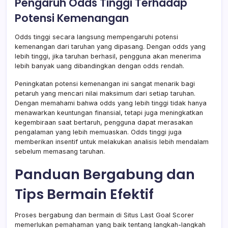
Pengaruh Odds Tinggi Terhadap
Potensi Kemenangan
Odds tinggi secara langsung mempengaruhi potensi
kemenangan dari taruhan yang dipasang. Dengan odds yang
lebih tinggi, jika taruhan berhasil, pengguna akan menerima
lebih banyak uang dibandingkan dengan odds rendah.
Peningkatan potensi kemenangan ini sangat menarik bagi
petaruh yang mencari nilai maksimum dari setiap taruhan.
Dengan memahami bahwa odds yang lebih tinggi tidak hanya
menawarkan keuntungan finansial, tetapi juga meningkatkan
kegembiraan saat bertaruh, pengguna dapat merasakan
pengalaman yang lebih memuaskan. Odds tinggi juga
memberikan insentif untuk melakukan analisis lebih mendalam
sebelum memasang taruhan.
Panduan Bergabung dan
Tips Bermain Efektif
Proses bergabung dan bermain di Situs Last Goal Scorer
memerlukan pemahaman yang baik tentang langkah-langkah