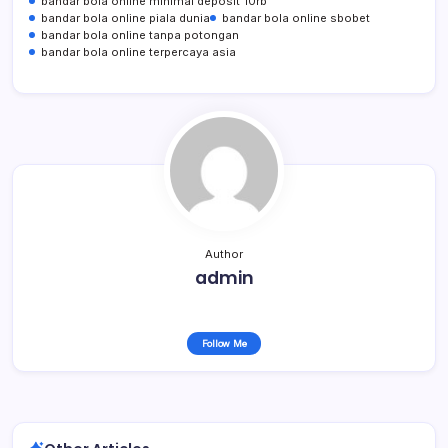
bandar bola online minimal deposit 10rb
bandar bola online piala dunia
bandar bola online sbobet
bandar bola online tanpa potongan
bandar bola online terpercaya asia
Author
admin
Follow Me