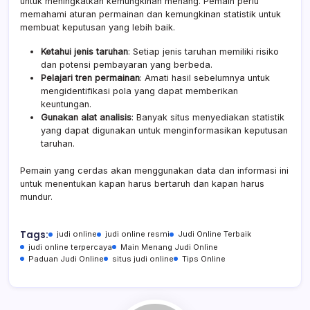
untuk meningkatkan kemungkinan menang. Pemain perlu
memahami aturan permainan dan kemungkinan statistik untuk
membuat keputusan yang lebih baik.
Ketahui jenis taruhan
: Setiap jenis taruhan memiliki risiko
dan potensi pembayaran yang berbeda.
Pelajari tren permainan
: Amati hasil sebelumnya untuk
mengidentifikasi pola yang dapat memberikan
keuntungan.
Gunakan alat analisis
: Banyak situs menyediakan statistik
yang dapat digunakan untuk menginformasikan keputusan
taruhan.
Pemain yang cerdas akan menggunakan data dan informasi ini
untuk menentukan kapan harus bertaruh dan kapan harus
mundur.
Tags:
judi online
judi online resmi
Judi Online Terbaik
judi online terpercaya
Main Menang Judi Online
Paduan Judi Online
situs judi online
Tips Online