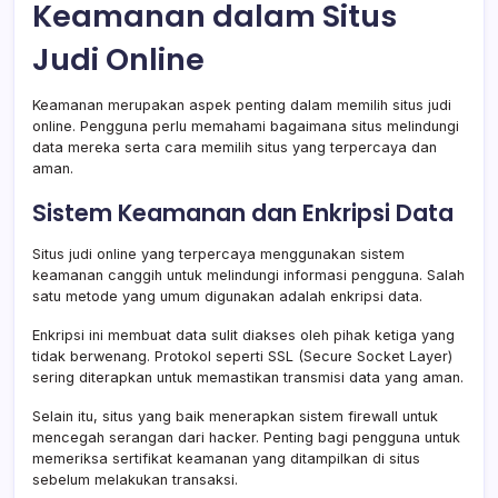
Keamanan dalam Situs
Judi Online
Keamanan merupakan aspek penting dalam memilih situs judi
online. Pengguna perlu memahami bagaimana situs melindungi
data mereka serta cara memilih situs yang terpercaya dan
aman.
Sistem Keamanan dan Enkripsi Data
Situs judi online yang terpercaya menggunakan sistem
keamanan canggih untuk melindungi informasi pengguna. Salah
satu metode yang umum digunakan adalah enkripsi data.
Enkripsi ini membuat data sulit diakses oleh pihak ketiga yang
tidak berwenang. Protokol seperti SSL (Secure Socket Layer)
sering diterapkan untuk memastikan transmisi data yang aman.
Selain itu, situs yang baik menerapkan sistem firewall untuk
mencegah serangan dari hacker. Penting bagi pengguna untuk
memeriksa sertifikat keamanan yang ditampilkan di situs
sebelum melakukan transaksi.