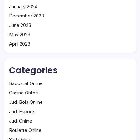
January 2024
December 2023
June 2023
May 2023
April 2023
Categories
Baccarat Online
Casino Online
Judi Bola Online
Judi Esports
Judi Online
Roulette Online
Slot Online