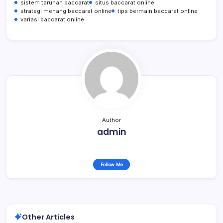
sistem taruhan baccarat
situs baccarat online
strategi menang baccarat online
tips bermain baccarat online
variasi baccarat online
Author
admin
Follow Me
Other Articles