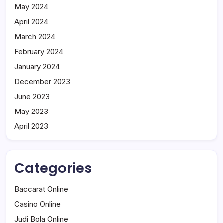
May 2024
April 2024
March 2024
February 2024
January 2024
December 2023
June 2023
May 2023
April 2023
Categories
Baccarat Online
Casino Online
Judi Bola Online