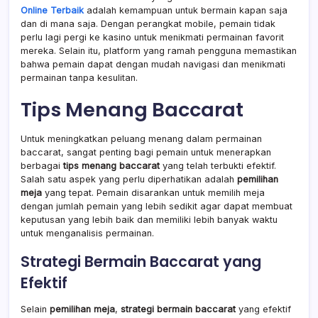
Online Terbaik
adalah kemampuan untuk bermain kapan saja
dan di mana saja. Dengan perangkat mobile, pemain tidak
perlu lagi pergi ke kasino untuk menikmati permainan favorit
mereka. Selain itu, platform yang ramah pengguna memastikan
bahwa pemain dapat dengan mudah navigasi dan menikmati
permainan tanpa kesulitan.
Tips Menang Baccarat
Untuk meningkatkan peluang menang dalam permainan
baccarat, sangat penting bagi pemain untuk menerapkan
berbagai
tips menang baccarat
yang telah terbukti efektif.
Salah satu aspek yang perlu diperhatikan adalah
pemilihan
meja
yang tepat. Pemain disarankan untuk memilih meja
dengan jumlah pemain yang lebih sedikit agar dapat membuat
keputusan yang lebih baik dan memiliki lebih banyak waktu
untuk menganalisis permainan.
Strategi Bermain Baccarat yang
Efektif
Selain
pemilihan meja
,
strategi bermain baccarat
yang efektif