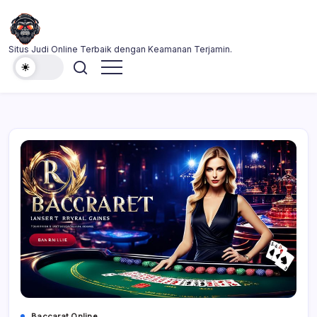
Skip
to
content
AlrassedOnline
Situs Judi Online Terbaik dengan Keamanan Terjamin.
Baccarat Online