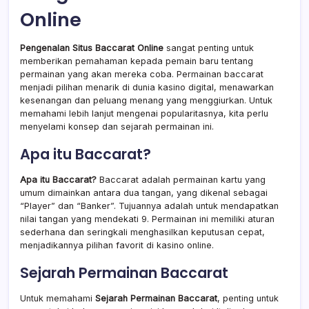
Online
Pengenalan Situs Baccarat Online
sangat penting untuk
memberikan pemahaman kepada pemain baru tentang
permainan yang akan mereka coba. Permainan baccarat
menjadi pilihan menarik di dunia kasino digital, menawarkan
kesenangan dan peluang menang yang menggiurkan. Untuk
memahami lebih lanjut mengenai popularitasnya, kita perlu
menyelami konsep dan sejarah permainan ini.
Apa itu Baccarat?
Apa itu Baccarat?
Baccarat adalah permainan kartu yang
umum dimainkan antara dua tangan, yang dikenal sebagai
“Player” dan “Banker”. Tujuannya adalah untuk mendapatkan
nilai tangan yang mendekati 9. Permainan ini memiliki aturan
sederhana dan seringkali menghasilkan keputusan cepat,
menjadikannya pilihan favorit di kasino online.
Sejarah Permainan Baccarat
Untuk memahami
Sejarah Permainan Baccarat
, penting untuk