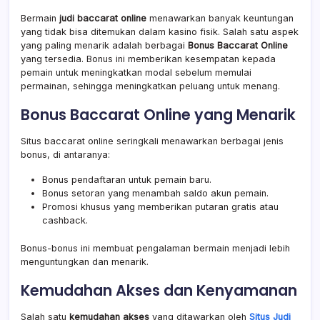
Bermain
judi baccarat online
menawarkan banyak keuntungan
yang tidak bisa ditemukan dalam kasino fisik. Salah satu aspek
yang paling menarik adalah berbagai
Bonus Baccarat Online
yang tersedia. Bonus ini memberikan kesempatan kepada
pemain untuk meningkatkan modal sebelum memulai
permainan, sehingga meningkatkan peluang untuk menang.
Bonus Baccarat Online yang Menarik
Situs baccarat online seringkali menawarkan berbagai jenis
bonus, di antaranya:
Bonus pendaftaran untuk pemain baru.
Bonus setoran yang menambah saldo akun pemain.
Promosi khusus yang memberikan putaran gratis atau
cashback.
Bonus-bonus ini membuat pengalaman bermain menjadi lebih
menguntungkan dan menarik.
Kemudahan Akses dan Kenyamanan
Salah satu
kemudahan akses
yang ditawarkan oleh
Situs Judi