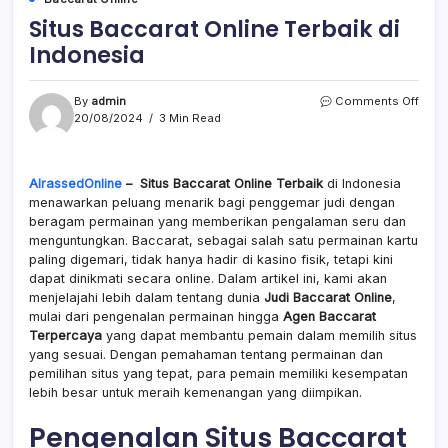
Situs Baccarat Online Terbaik di
Indonesia
on
By
admin
Comments Off
Situs
20/08/2024
3 Min Read
Bacc
Onlin
Terba
AlrassedOnline
– Situs Baccarat Online Terbaik
di Indonesia
di
menawarkan peluang menarik bagi penggemar judi dengan
Indo
beragam permainan yang memberikan pengalaman seru dan
menguntungkan. Baccarat, sebagai salah satu permainan kartu
paling digemari, tidak hanya hadir di kasino fisik, tetapi kini
dapat dinikmati secara online. Dalam artikel ini, kami akan
menjelajahi lebih dalam tentang dunia
Judi Baccarat Online
,
mulai dari pengenalan permainan hingga
Agen Baccarat
Terpercaya
yang dapat membantu pemain dalam memilih situs
yang sesuai. Dengan pemahaman tentang permainan dan
pemilihan situs yang tepat, para pemain memiliki kesempatan
lebih besar untuk meraih kemenangan yang diimpikan.
Pengenalan Situs Baccarat