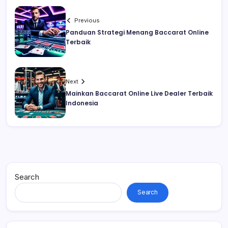
Previous
Panduan Strategi Menang Baccarat Online
Terbaik
Next
Mainkan Baccarat Online Live Dealer Terbaik
Indonesia
Search
Search