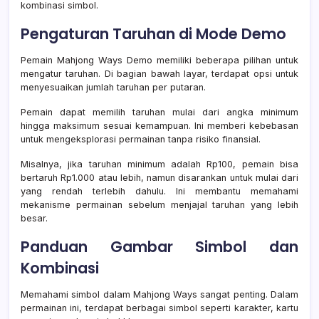
kombinasi simbol.
Pengaturan Taruhan di Mode Demo
Pemain Mahjong Ways Demo memiliki beberapa pilihan untuk
mengatur taruhan. Di bagian bawah layar, terdapat opsi untuk
menyesuaikan jumlah taruhan per putaran.
Pemain dapat memilih taruhan mulai dari angka minimum
hingga maksimum sesuai kemampuan. Ini memberi kebebasan
untuk mengeksplorasi permainan tanpa risiko finansial.
Misalnya, jika taruhan minimum adalah Rp100, pemain bisa
bertaruh Rp1.000 atau lebih, namun disarankan untuk mulai dari
yang rendah terlebih dahulu. Ini membantu memahami
mekanisme permainan sebelum menjajal taruhan yang lebih
besar.
Panduan Gambar Simbol dan
Kombinasi
Memahami simbol dalam Mahjong Ways sangat penting. Dalam
permainan ini, terdapat berbagai simbol seperti karakter, kartu