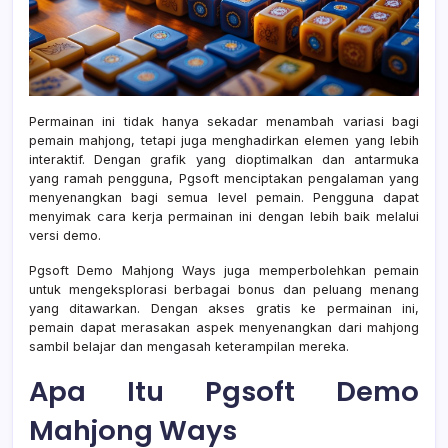
Permainan ini tidak hanya sekadar menambah variasi bagi
pemain mahjong, tetapi juga menghadirkan elemen yang lebih
interaktif. Dengan grafik yang dioptimalkan dan antarmuka
yang ramah pengguna, Pgsoft menciptakan pengalaman yang
menyenangkan bagi semua level pemain. Pengguna dapat
menyimak cara kerja permainan ini dengan lebih baik melalui
versi demo.
Pgsoft Demo Mahjong Ways juga memperbolehkan pemain
untuk mengeksplorasi berbagai bonus dan peluang menang
yang ditawarkan. Dengan akses gratis ke permainan ini,
pemain dapat merasakan aspek menyenangkan dari mahjong
sambil belajar dan mengasah keterampilan mereka.
Apa Itu Pgsoft Demo
Mahjong Ways