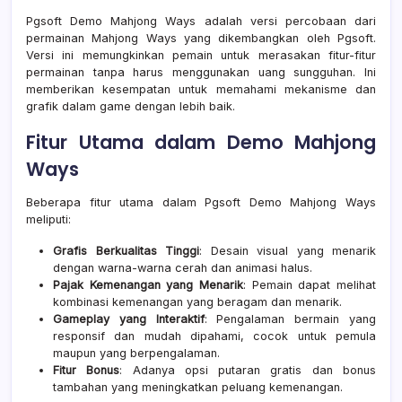
Pgsoft Demo Mahjong Ways adalah versi percobaan dari
permainan Mahjong Ways yang dikembangkan oleh Pgsoft.
Versi ini memungkinkan pemain untuk merasakan fitur-fitur
permainan tanpa harus menggunakan uang sungguhan. Ini
memberikan kesempatan untuk memahami mekanisme dan
grafik dalam game dengan lebih baik.
Fitur Utama dalam Demo Mahjong
Ways
Beberapa fitur utama dalam Pgsoft Demo Mahjong Ways
meliputi:
Grafis Berkualitas Tinggi
: Desain visual yang menarik
dengan warna-warna cerah dan animasi halus.
Pajak Kemenangan yang Menarik
: Pemain dapat melihat
kombinasi kemenangan yang beragam dan menarik.
Gameplay yang Interaktif
: Pengalaman bermain yang
responsif dan mudah dipahami, cocok untuk pemula
maupun yang berpengalaman.
Fitur Bonus
: Adanya opsi putaran gratis dan bonus
tambahan yang meningkatkan peluang kemenangan.