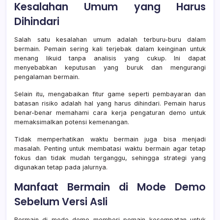
Kesalahan Umum yang Harus
Dihindari
Salah satu kesalahan umum adalah terburu-buru dalam
bermain. Pemain sering kali terjebak dalam keinginan untuk
menang likuid tanpa analisis yang cukup. Ini dapat
menyebabkan keputusan yang buruk dan mengurangi
pengalaman bermain.
Selain itu, mengabaikan fitur game seperti pembayaran dan
batasan risiko adalah hal yang harus dihindari. Pemain harus
benar-benar memahami cara kerja pengaturan demo untuk
memaksimalkan potensi kemenangan.
Tidak memperhatikan waktu bermain juga bisa menjadi
masalah. Penting untuk membatasi waktu bermain agar tetap
fokus dan tidak mudah terganggu, sehingga strategi yang
digunakan tetap pada jalurnya.
Manfaat Bermain di Mode Demo
Sebelum Versi Asli
Bermain di mode demo memberi pemain kesempatan untuk