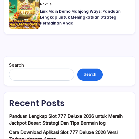
Next
Link Main Demo Mahjong Ways: Panduan
Lengkap untuk Meningkatkan Strategi
Permainan Anda
Search
Search
Recent Posts
Panduan Lengkap Slot 777 Deluxe 2026 untuk Meraih
Jackpot Besar: Strategi Dan Tips Bermain log
Cara Download Aplikasi Slot 777 Deluxe 2026 Versi