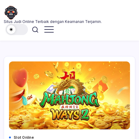
Skip
to
content
AlrassedOnline
Situs Judi Online Terbaik dengan Keamanan Terjamin.
Slot Online