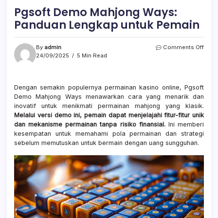
Pgsoft Demo Mahjong Ways:
Panduan Lengkap untuk Pemain
on
By
admin
Comments Off
Pgso
24/09/2025
5 Min Read
Dem
Mahj
Ways
Dengan semakin populernya permainan kasino online, Pgsoft
Pand
Demo Mahjong Ways menawarkan cara yang menarik dan
Leng
untu
inovatif untuk menikmati permainan mahjong yang klasik.
Pema
Melalui versi demo ini, pemain dapat menjelajahi fitur-fitur unik
dan mekanisme permainan tanpa risiko finansial.
Ini memberi
kesempatan untuk memahami pola permainan dan strategi
sebelum memutuskan untuk bermain dengan uang sungguhan.