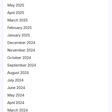
May 2025
April 2025
March 2025
February 2025
January 2025
December 2024
November 2024
October 2024
September 2024
August 2024
July 2024
June 2024
May 2024
April 2024
March 2024