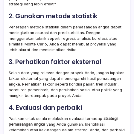
strategi yang lebih efektif.
2. Gunakan metode statistik
Penerapan metode statistik dalam pemasangan angka dapat
meningkatkan akurasi dan prediktabilitas. Dengan
menggunakan teknik seperti regresi, analisis korelasi, atau
simulasi Monte Carlo, Anda dapat membuat proyeksi yang
lebih akurat dan meminimalkan risiko.
3. Perhatikan faktor eksternal
Selain data yang relevan dengan proyek Anda, jangan lupakan
faktor eksternal yang dapat memengaruhi hasil pemasangan
angka. Perhatikan faktor seperti kondisi pasar, tren industri,
peraturan pemerintah, dan perubahan sosial atau politik yang
mungkin berdampak pada proyek Anda.
4. Evaluasi dan perbaiki
Pastikan untuk selalu melakukan evaluasi terhadap
strategi
pemasangan angka
yang Anda gunakan. Identifikasi
kelemahan atau kekurangan dalam strategi Anda, dan perbaiki