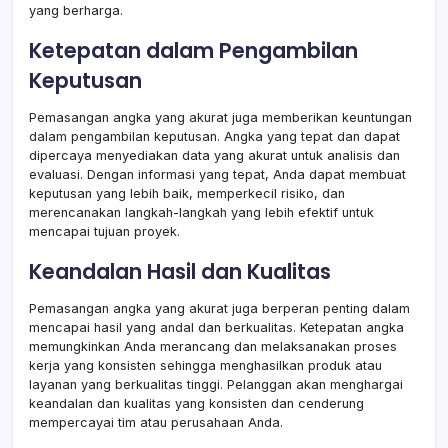
yang berharga.
Ketepatan dalam Pengambilan
Keputusan
Pemasangan angka yang akurat juga memberikan keuntungan
dalam pengambilan keputusan. Angka yang tepat dan dapat
dipercaya menyediakan data yang akurat untuk analisis dan
evaluasi. Dengan informasi yang tepat, Anda dapat membuat
keputusan yang lebih baik, memperkecil risiko, dan
merencanakan langkah-langkah yang lebih efektif untuk
mencapai tujuan proyek.
Keandalan Hasil dan Kualitas
Pemasangan angka yang akurat juga berperan penting dalam
mencapai hasil yang andal dan berkualitas. Ketepatan angka
memungkinkan Anda merancang dan melaksanakan proses
kerja yang konsisten sehingga menghasilkan produk atau
layanan yang berkualitas tinggi. Pelanggan akan menghargai
keandalan dan kualitas yang konsisten dan cenderung
mempercayai tim atau perusahaan Anda.