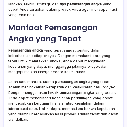
langkah, teknik, strategi, dan
tips pemasangan angka
yang
dapat Anda terapkan dalam proyek Anda agar mencapai hasil
yang lebih baik.
Manfaat Pemasangan
Angka yang Tepat
Pemasangan angka
yang tepat sangat penting dalam
keberhasilan setiap proyek. Dengan memahami cara yang
tepat untuk meletakkan angka, Anda dapat menghindari
kesalahan yang dapat mengganggu jalannya proyek dan
mengoptimalkan kinerja secara keseluruhan.
Salah satu manfaat utama
pemasangan angka
yang tepat
adalah meningkatkan ketepatan dan keakuratan hasil proyek.
Dengan menggunakan
teknik pemasangan angka
yang benar,
Anda dapat menghindari kesalahan perhitungan yang dapat
menyebabkan kerugian finansial atau kesalahan dalam
interpretasi data. Hal ini dapat memastikan bahwa keputusan
yang diambil berdasarkan hasil proyek adalah tepat dan dapat
diandalkan.