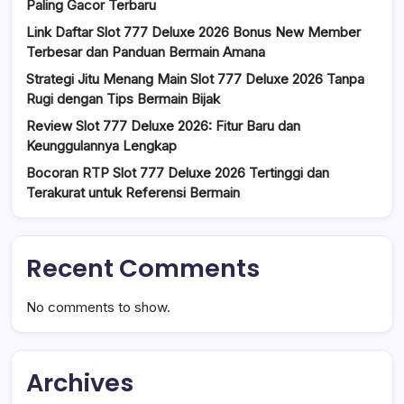
Paling Gacor Terbaru
Link Daftar Slot 777 Deluxe 2026 Bonus New Member
Terbesar dan Panduan Bermain Amana
Strategi Jitu Menang Main Slot 777 Deluxe 2026 Tanpa
Rugi dengan Tips Bermain Bijak
Review Slot 777 Deluxe 2026: Fitur Baru dan
Keunggulannya Lengkap
Bocoran RTP Slot 777 Deluxe 2026 Tertinggi dan
Terakurat untuk Referensi Bermain
Recent Comments
No comments to show.
Archives