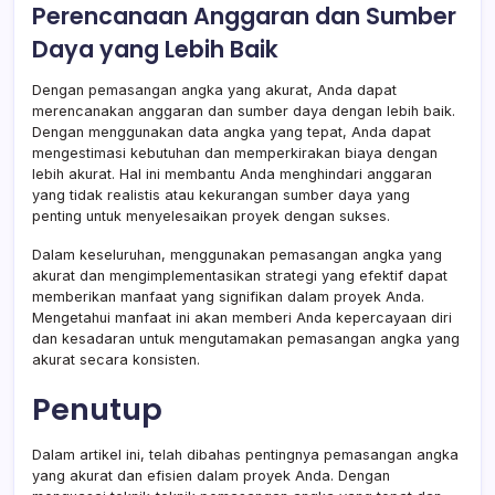
Perencanaan Anggaran dan Sumber
Daya yang Lebih Baik
Dengan pemasangan angka yang akurat, Anda dapat
merencanakan anggaran dan sumber daya dengan lebih baik.
Dengan menggunakan data angka yang tepat, Anda dapat
mengestimasi kebutuhan dan memperkirakan biaya dengan
lebih akurat. Hal ini membantu Anda menghindari anggaran
yang tidak realistis atau kekurangan sumber daya yang
penting untuk menyelesaikan proyek dengan sukses.
Dalam keseluruhan, menggunakan pemasangan angka yang
akurat dan mengimplementasikan strategi yang efektif dapat
memberikan manfaat yang signifikan dalam proyek Anda.
Mengetahui manfaat ini akan memberi Anda kepercayaan diri
dan kesadaran untuk mengutamakan pemasangan angka yang
akurat secara konsisten.
Penutup
Dalam artikel ini, telah dibahas pentingnya pemasangan angka
yang akurat dan efisien dalam proyek Anda. Dengan