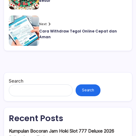
Besar
Next
Cara Withdraw Tegol Online Cepat dan
Aman
Search
Search
Recent Posts
Kumpulan Bocoran Jam Hoki Slot 777 Deluxe 2026