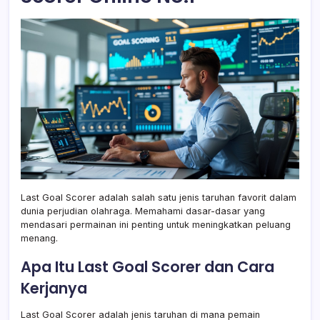
Last Goal Scorer adalah salah satu jenis taruhan favorit dalam
dunia perjudian olahraga. Memahami dasar-dasar yang
mendasari permainan ini penting untuk meningkatkan peluang
menang.
Apa Itu Last Goal Scorer dan Cara
Kerjanya
Last Goal Scorer adalah jenis taruhan di mana pemain