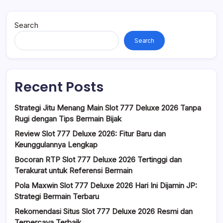
Search
Search
Recent Posts
Strategi Jitu Menang Main Slot 777 Deluxe 2026 Tanpa
Rugi dengan Tips Bermain Bijak
Review Slot 777 Deluxe 2026: Fitur Baru dan
Keunggulannya Lengkap
Bocoran RTP Slot 777 Deluxe 2026 Tertinggi dan
Terakurat untuk Referensi Bermain
Pola Maxwin Slot 777 Deluxe 2026 Hari Ini Dijamin JP:
Strategi Bermain Terbaru
Rekomendasi Situs Slot 777 Deluxe 2026 Resmi dan
Terpercaya Terbaik