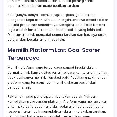
performa terakhir, cedera, dan statistik penting harus
diperhatikan sebelum menempatkan taruhan.
Selanjutnya, banyak pemula juga tergesa-gesa dalam
mengambil keputusan. Mereka mungkin terbawa emosi setelah
melihat permainan sebelumnya. Mengatur emosi dan berpikir
logis adalah kunci dalam membuat prediksi yang lebih baik.
Disarankan untuk mencatat semua taruhan dan hasilnya untuk
belajar dari kesalahan di masa lalu.
Memilih Platform Last Goal Scorer
Terpercaya
Memilih platform yang terpercaya sangat krusial dalam
permainan ini. Banyak situs yang menawarkan taruhan, namun
tidak semuanya memiliki reputasi baik. Pastikan untuk mencari
platform yang terlisensi dan memiliki ulasan positif dari
pengguna lain.
Faktor lain yang perlu dipertimbangkan adalah fitur dan
kemudahan penggunaan platform. Platform yang menawarkan
antarmuka yang sederhana dan pelayanan pelanggan yang
responsif akan lebih memudahkan dalam melakukan taruhan.
Bandingkan beberapa situs untuk menemukan yang