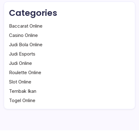
Categories
Baccarat Online
Casino Online
Judi Bola Online
Judi Esports
Judi Online
Roulette Online
Slot Online
Tembak Ikan
Togel Online