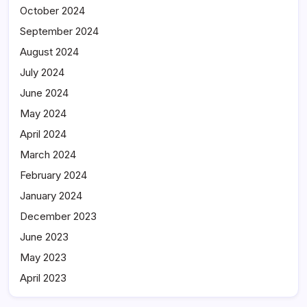
October 2024
September 2024
August 2024
July 2024
June 2024
May 2024
April 2024
March 2024
February 2024
January 2024
December 2023
June 2023
May 2023
April 2023