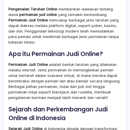
Pengenalan Taruhan Online
memberikan wawasan tentang
dunia
permainan judi online
yang semakin berkembang.
Permainan Judi Online
mencakup berbagai jenis taruhan yang
dapat diakses melalui platform digital, seperti poker, kasino,
dan slot. Penggunaan teknologi modern telah memudahkan
para pemain untuk menikmati berbagai jenis permainan tanpa
batasan lokasi.
Apa itu Permainan Judi Online?
Permainan Judi Online
adalah bentuk taruhan yang dilakukan
melalui internet. Jenis permainan ini memungkinkan pemain
untuk bertaruh dalam suasana virtual, di mana mereka dapat
berinteraksi dengan pemain lain atau bandar secara langsung.
Berbagai pilihan permainan, mulai dari judi slot hingga
permainan meja seperti blackjack dan roulette, membuat
pengalaman bermain menjadi lebih menarik dan variatif.
Sejarah dan Perkembangan Judi
Online di Indonesia
Sejarah Judi Online
di Indonesia dimulai dengan transformasi