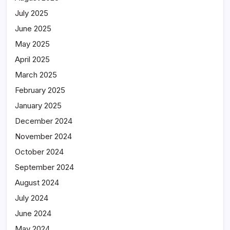
July 2025
June 2025
May 2025
April 2025
March 2025
February 2025
January 2025
December 2024
November 2024
October 2024
September 2024
August 2024
July 2024
June 2024
May 2024