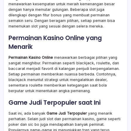
menawarkan kesempatan untuk meraih kemenangan besar
dengan hanya memutar gulungan. Beberapa slot juga
dilengkapi dengan fitur bonus yang membuat permainan
semakin seru. Dengan beragam pilihan, setiap pemain bisa
menemukan slot yang sesuai dengan selera mereka.
Permainan Kasino Online yang
Menarik
Permainan Kasino Online
menawarkan berbagai pilihan yang
sangat menghibur. Permainan seperti blackjack, roulette, dan
baccarat menjadi favorit di kalangan penjudi berpengalaman.
Setiap permainan memberikan nuansa berbeda. Contohnya,
blackjack menuntut strategi untuk mengalahkan dealer,
sementara roulette memberikan ketegangan saat bola
berputar untuk menentukan angka pemenang.
Game Judi Terpopuler saat Ini
Saat ini, ada banyak
Game Judi Terpopuler
yang menarik
perhatian. Selain judi slot dan permainan kasino, game seperti
poker dan sic bo juga mendapatkan banyak peminat.
Populernya game-game ini menunjukkan tren yang terus