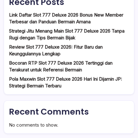
Recent Posts
Link Daftar Slot 777 Deluxe 2026 Bonus New Member
Terbesar dan Panduan Bermain Amana
Strategi Jitu Menang Main Slot 777 Deluxe 2026 Tanpa
Rugi dengan Tips Bermain Bijak
Review Slot 777 Deluxe 2026: Fitur Baru dan
Keunggulannya Lengkap
Bocoran RTP Slot 777 Deluxe 2026 Tertinggi dan
Terakurat untuk Referensi Bermain
Pola Maxwin Slot 777 Deluxe 2026 Hari Ini Dijamin JP:
Strategi Bermain Terbaru
Recent Comments
No comments to show.