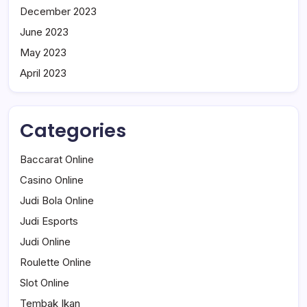
December 2023
June 2023
May 2023
April 2023
Categories
Baccarat Online
Casino Online
Judi Bola Online
Judi Esports
Judi Online
Roulette Online
Slot Online
Tembak Ikan