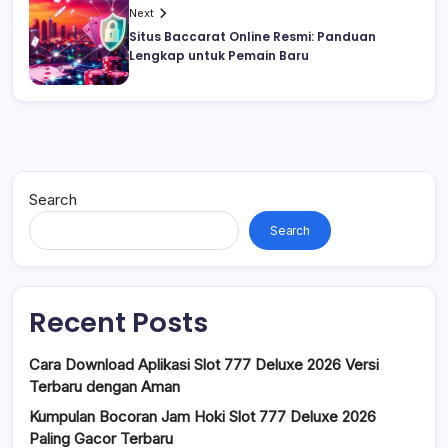
Next
Situs Baccarat Online Resmi: Panduan
Lengkap untuk Pemain Baru
Search
Search
Recent Posts
Cara Download Aplikasi Slot 777 Deluxe 2026 Versi
Terbaru dengan Aman
Kumpulan Bocoran Jam Hoki Slot 777 Deluxe 2026
Paling Gacor Terbaru