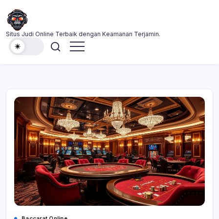
Skip
to
content
AlrassedOnline
Situs Judi Online Terbaik dengan Keamanan Terjamin.
Baccarat Online