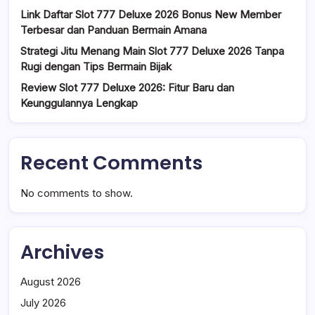
Link Daftar Slot 777 Deluxe 2026 Bonus New Member
Terbesar dan Panduan Bermain Amana
Strategi Jitu Menang Main Slot 777 Deluxe 2026 Tanpa
Rugi dengan Tips Bermain Bijak
Review Slot 777 Deluxe 2026: Fitur Baru dan
Keunggulannya Lengkap
Recent Comments
No comments to show.
Archives
August 2026
July 2026