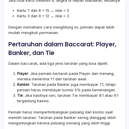
Jika total kartu melebihi 9, angka di depan diabaikan. Misalnya:
Kartu 7 dan 8 = 15 → nilai = 5
Kartu 3 dan 9 = 12 → nilai = 2
Dengan memahami cara menghitung ini, pemain dapat lebih
mudah mengikuti permainan.
Pertaruhan dalam Baccarat: Player,
Banker, dan Tie
Dalam baccarat, ada tiga jenis taruhan yang bisa dipilih.
Player
: Jika pemain bertaruh pada Player dan menang,
mereka menerima 1:1 dari taruhan awal.
Banker
: Taruhan pada Banker juga membayar 1:1, tetapi
pemain harus membayar komisi 5% pada kemenangan.
Tie
: Jika hasilnya seri, taruhan Tie membayar 8:1 atau 9:1
tergantung kasino.
Pemain harus mempertimbangkan peluang dan komisi saat
memilih taruhan. Taruhan pada Banker sering dianggap lebih
menguntungkan karena peluang menang yang lebih tinggi.