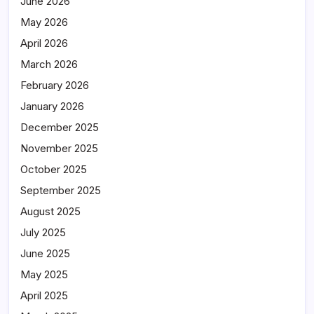
June 2026
May 2026
April 2026
March 2026
February 2026
January 2026
December 2025
November 2025
October 2025
September 2025
August 2025
July 2025
June 2025
May 2025
April 2025