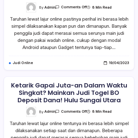
On
By
Admin
8 Min Read
Comments Off
Ketarik
Gapai
Taruhan lewat lajur online pastinya perihal ini berasa lebih
Juta-
An
simpel dilaksanakan kapan pun dan dimanapun. Banyak
Dalam
Waktu
penggila judi dapat merasai semua serunya main judi
Singkat?
Permainkan
dengan pakai wadah online. cukup dengan modal
Judi
Android ataupun Gadget tentunya tiap-tiap…
Togel
BO
Deposit
Dana!
Judi Online
19/04/2023
Bengkayang
Ketarik Gapai Juta-an Dalam Waktu
Singkat? Mainkan Judi Togel BO
Deposit Dana! Hulu Sungai Utara
On
By
Admin
8 Min Read
Comments Off
Ketarik
Gapai
Taruhan lewat lajur online tentunya ini berasa lebih simpel
Juta-
An
dilaksanakan setiap saat dan dimanapun. Beberapa
Dalam
Waktu
penggila judi dapat merasai semua kehebohan main judi