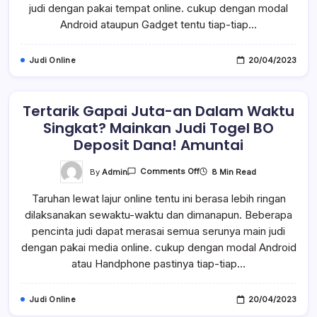
Permainkan
judi dengan pakai tempat online. cukup dengan modal
Judi
Android ataupun Gadget tentu tiap-tiap…
Togel
BO
Deposit
Dana!
Judi Online
20/04/2023
Kutai
Kartanegara
Tertarik Gapai Juta-an Dalam Waktu
Singkat? Mainkan Judi Togel BO
Deposit Dana! Amuntai
On
By
Admin
8 Min Read
Comments Off
Tertarik
Gapai
Taruhan lewat lajur online tentu ini berasa lebih ringan
Juta-
An
dilaksanakan sewaktu-waktu dan dimanapun. Beberapa
Dalam
Waktu
pencinta judi dapat merasai semua serunya main judi
Singkat?
Mainkan
dengan pakai media online. cukup dengan modal Android
Judi
atau Handphone pastinya tiap-tiap…
Togel
BO
Deposit
Dana!
Judi Online
20/04/2023
Amuntai