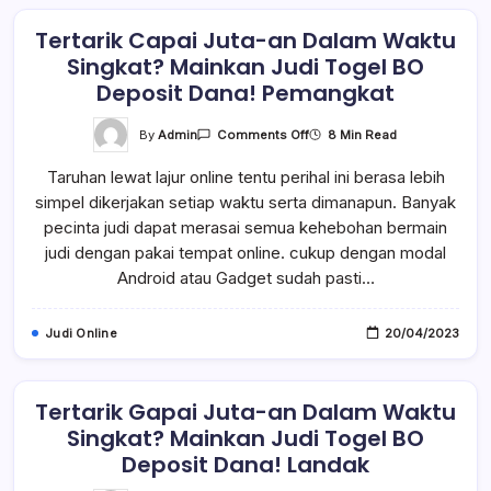
Tertarik Capai Juta-an Dalam Waktu
Singkat? Mainkan Judi Togel BO
Deposit Dana! Pemangkat
On
By
Admin
8 Min Read
Comments Off
Tertarik
Capai
Taruhan lewat lajur online tentu perihal ini berasa lebih
Juta-
An
simpel dikerjakan setiap waktu serta dimanapun. Banyak
Dalam
Waktu
pecinta judi dapat merasai semua kehebohan bermain
Singkat?
Mainkan
judi dengan pakai tempat online. cukup dengan modal
Judi
Android atau Gadget sudah pasti…
Togel
BO
Deposit
Dana!
Judi Online
20/04/2023
Pemangkat
Tertarik Gapai Juta-an Dalam Waktu
Singkat? Mainkan Judi Togel BO
Deposit Dana! Landak