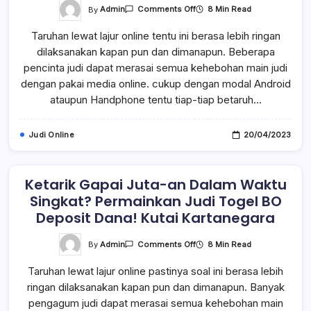
On
By
Admin
8 Min Read
Comments Off
Tertarik
Gapai
Taruhan lewat lajur online tentu ini berasa lebih ringan
Juta-
An
dilaksanakan kapan pun dan dimanapun. Beberapa
Dalam
Waktu
pencinta judi dapat merasai semua kehebohan main judi
Singkat?
Mainkan
dengan pakai media online. cukup dengan modal Android
Judi
ataupun Handphone tentu tiap-tiap betaruh…
Togel
BO
Deposit
Dana!
Judi Online
20/04/2023
Landak
Ketarik Gapai Juta-an Dalam Waktu
Singkat? Permainkan Judi Togel BO
Deposit Dana! Kutai Kartanegara
On
By
Admin
8 Min Read
Comments Off
Ketarik
Gapai
Taruhan lewat lajur online pastinya soal ini berasa lebih
Juta-
An
ringan dilaksanakan kapan pun dan dimanapun. Banyak
Dalam
Waktu
pengagum judi dapat merasai semua kehebohan main
Singkat?