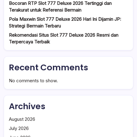
Bocoran RTP Slot 777 Deluxe 2026 Tertinggi dan
Terakurat untuk Referensi Bermain
Pola Maxwin Slot 777 Deluxe 2026 Hari Ini Dijamin JP:
Strategi Bermain Terbaru
Rekomendasi Situs Slot 777 Deluxe 2026 Resmi dan
Terpercaya Terbaik
Recent Comments
No comments to show.
Archives
August 2026
July 2026