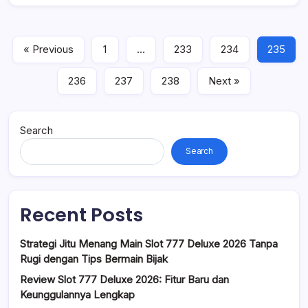
« Previous
1
…
233
234
235
236
237
238
Next »
Search
Search
Recent Posts
Strategi Jitu Menang Main Slot 777 Deluxe 2026 Tanpa
Rugi dengan Tips Bermain Bijak
Review Slot 777 Deluxe 2026: Fitur Baru dan
Keunggulannya Lengkap