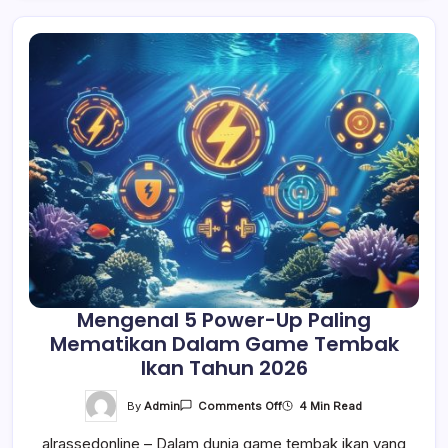
Mengenal 5 Power-Up Paling
Mematikan Dalam Game Tembak
Ikan Tahun 2026
On
By
Admin
4 Min Read
Comments Off
Mengenal
5
alrassedonline – Dalam dunia game tembak ikan yang
Power-