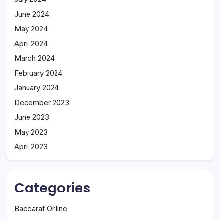
June 2024
May 2024
April 2024
March 2024
February 2024
January 2024
December 2023
June 2023
May 2023
April 2023
Categories
Baccarat Online