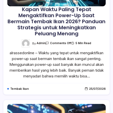
Kapan Waktu Paling Tepat
Mengaktifkan Power-Up Saat
Bermain Tembak Ikan 2026? Panduan
Strategis untuk Meningkatkan
Peluang Menang
On
By
Admin
5 Min Read
Comments Off
Kapan
Waktu
alrassedonline – Waktu yang tepat untuk mengaktifkan
Paling
Tepat
power-up saat bermain tembak ikan sangat penting.
Mengaktifkan
Power-
Menggunakan power-up saat banyak ikan muncul akan
Up
Saat
memberikan hasil yang lebih baik. Banyak pemain tidak
Bermain
menyadari bahwa memilih waktu bisa…
Tembak
Ikan
2026?
Panduan
Tembak Ikan
25/07/2026
Strategis
Untuk
Meningkatkan
Peluang
Menang