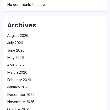
No comments to show.
Archives
August 2026
July 2026
June 2026
May 2026
April 2026
March 2026
February 2026
January 2026
December 2025
November 2025
October 2025