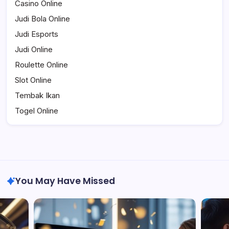
Casino Online
Judi Bola Online
Judi Esports
Judi Online
Roulette Online
Slot Online
Tembak Ikan
Togel Online
You May Have Missed