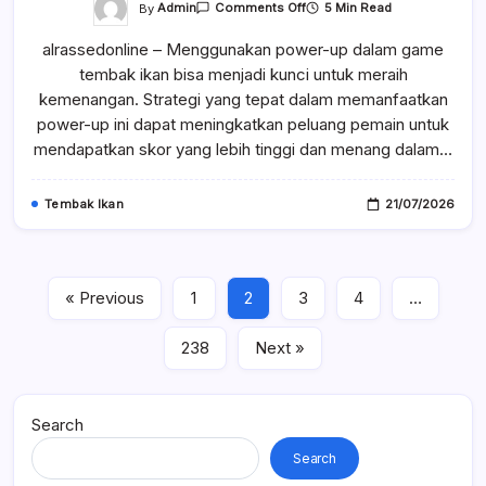
On
By
Admin
5 Min Read
Comments Off
Panduan
Strategi
alrassedonline – Menggunakan power-up dalam game
Menggunakan
Power-
tembak ikan bisa menjadi kunci untuk meraih
Up
Dalam
kemenangan. Strategi yang tepat dalam memanfaatkan
Game
Tembak
power-up ini dapat meningkatkan peluang pemain untuk
Ikan
mendapatkan skor yang lebih tinggi dan menang dalam…
Terbaik
2026:
Tips
Dan
Tembak Ikan
21/07/2026
Trik
Unggul
« Previous
1
2
3
4
…
238
Next »
Search
Search