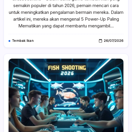
Up
semakin populer di tahun 2026, pemain mencari cara
Paling
Mematikan
untuk meningkatkan pengalaman bermain mereka. Dalam
Dalam
Game
artikel ini, mereka akan mengenal 5 Power-Up Paling
Tembak
Mematikan yang dapat membantu mengambil…
Ikan
Tahun
2026
Tembak Ikan
26/07/2026