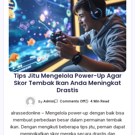
Tips Jitu Mengelola Power-Up Agar
Skor Tembak Ikan Anda Meningkat
Drastis
On
By
Admin
4 Min Read
Comments Off
Tips
Jitu
alrassedonline – Mengelola power-up dengan baik bisa
Mengelola
Power-
membuat perbedaan besar dalam permainan tembak
Up
Agar
ikan. Dengan mengikuti beberapa tips jitu, pemain dapat
Skor
Tembak
meningkatkan skor mereka secara drastis dan