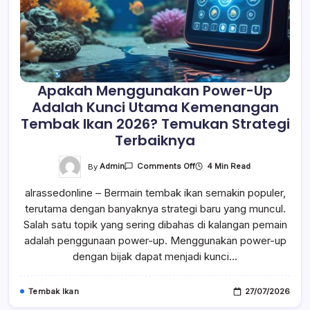
Apakah Menggunakan Power-Up
Adalah Kunci Utama Kemenangan
Tembak Ikan 2026? Temukan Strategi
Terbaiknya
On
By
Admin
4 Min Read
Comments Off
Apakah
Menggunakan
alrassedonline – Bermain tembak ikan semakin populer,
Power-
Up
terutama dengan banyaknya strategi baru yang muncul.
Adalah
Kunci
Salah satu topik yang sering dibahas di kalangan pemain
Utama
Kemenangan
adalah penggunaan power-up. Menggunakan power-up
Tembak
dengan bijak dapat menjadi kunci…
Ikan
2026?
Temukan
Strategi
Tembak Ikan
27/07/2026
Terbaiknya