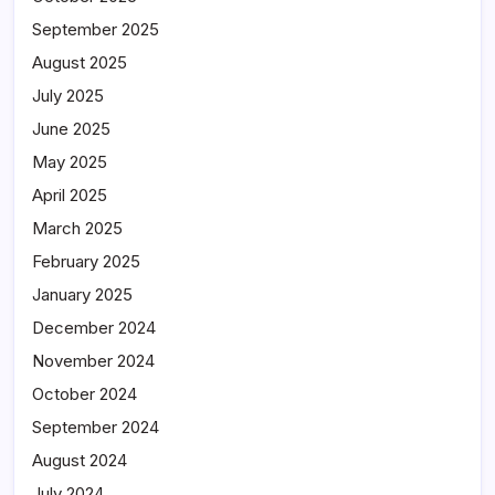
September 2025
August 2025
July 2025
June 2025
May 2025
April 2025
March 2025
February 2025
January 2025
December 2024
November 2024
October 2024
September 2024
August 2024
July 2024