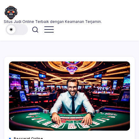
Skip
to
content
AlrassedOnline
Situs Judi Online Terbaik dengan Keamanan Terjamin.
Baccarat Online