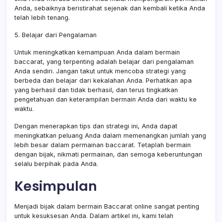
Anda, sebaiknya beristirahat sejenak dan kembali ketika Anda
telah lebih tenang.
5. Belajar dari Pengalaman
Untuk meningkatkan kemampuan Anda dalam bermain
baccarat, yang terpenting adalah belajar dari pengalaman
Anda sendiri. Jangan takut untuk mencoba strategi yang
berbeda dan belajar dari kekalahan Anda. Perhatikan apa
yang berhasil dan tidak berhasil, dan terus tingkatkan
pengetahuan dan keterampilan bermain Anda dari waktu ke
waktu.
Dengan menerapkan tips dan strategi ini, Anda dapat
meningkatkan peluang Anda dalam memenangkan jumlah yang
lebih besar dalam permainan baccarat. Tetaplah bermain
dengan bijak, nikmati permainan, dan semoga keberuntungan
selalu berpihak pada Anda.
Kesimpulan
Menjadi bijak dalam bermain Baccarat online sangat penting
untuk kesuksesan Anda. Dalam artikel ini, kami telah