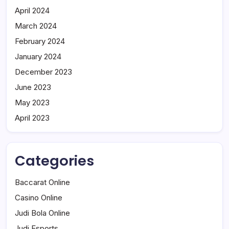
April 2024
March 2024
February 2024
January 2024
December 2023
June 2023
May 2023
April 2023
Categories
Baccarat Online
Casino Online
Judi Bola Online
Judi Esports