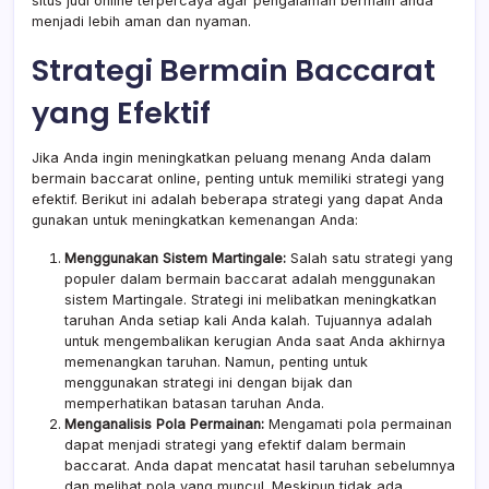
situs judi online terpercaya agar pengalaman bermain anda
menjadi lebih aman dan nyaman.
Strategi Bermain Baccarat
yang Efektif
Jika Anda ingin meningkatkan peluang menang Anda dalam
bermain baccarat online, penting untuk memiliki strategi yang
efektif. Berikut ini adalah beberapa strategi yang dapat Anda
gunakan untuk meningkatkan kemenangan Anda:
Menggunakan Sistem Martingale:
Salah satu strategi yang
populer dalam bermain baccarat adalah menggunakan
sistem Martingale. Strategi ini melibatkan meningkatkan
taruhan Anda setiap kali Anda kalah. Tujuannya adalah
untuk mengembalikan kerugian Anda saat Anda akhirnya
memenangkan taruhan. Namun, penting untuk
menggunakan strategi ini dengan bijak dan
memperhatikan batasan taruhan Anda.
Menganalisis Pola Permainan:
Mengamati pola permainan
dapat menjadi strategi yang efektif dalam bermain
baccarat. Anda dapat mencatat hasil taruhan sebelumnya
dan melihat pola yang muncul. Meskipun tidak ada