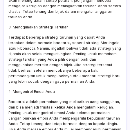
akan menang dalam setiap putaran, jadi jangan mencoba
mengejar kerugian dengan meningkatkan taruhan Anda secara
drastis. Tetap tenang dan bijak dalam mengatur anggaran
taruhan Anda.
3. Menggunakan Strategi Taruhan
Terdapat beberapa strategi taruhan yang dapat Anda
terapkan dalam bermain baccarat, seperti strategi Martingale
atau Fibonacci. Namun, ingatlah bahwa tidak ada strategi yang
dijamin akan selalu menguntungkan. Penting untuk memahami
strategi taruhan yang Anda pilih dengan baik dan
menggunakan mereka dengan bijak. Jika strategi tersebut
tidak berhasil setelah mencobanya beberapa kali,
pertimbangkan untuk mengubahnya atau mencari strategi baru
yang lebih cocok dengan gaya permainan Anda.
4. Mengontrol Emosi Anda
Baccarat adalah permainan yang melibatkan uang sungguhan,
dan bisa menjadi frustasi ketika Anda mengalami kerugian.
Penting untuk mengontrol emosi Anda selama permainan.
Jangan biarkan emosi Anda mempengaruhi keputusan taruhan
Anda. Tetap tenang dan tetap bermain dengan kepala dingin.
Jika Anda merasa emosi Anda mulai mempengaruhi permainan