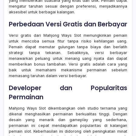
yang memberikan suasana yang khas dan unik. Pemain dapat
mengatur taruhan sesuai dengan preferensi, menjadikannya
aksesibel untuk berbagai kalangan.
Perbedaan Versi Gratis dan Berbayar
Versi gratis dari Mahjong Ways Slot memungkinkan pemain
untuk mencoba semua fitur tanpa risiko kehilangan uang.
Pemain dapat memutar gulungan tanpa biaya dan berlatih
strategi tanpa tekanan. Sebaliknya, versi berbayar
menawarkan peluang untuk menang uang nyata dan dapat
memberikan bonus tambahan. Versi gratis adalah cara yang
baik untuk memahami mekanisme permainan sebelum
memasang taruhan dalam versi berbayar.
Developer dan Popularitas
Permainan
Mahjong Ways Slot dikembangkan oleh studio ternama yang
dikenal menghasilkan permainan berkualitas tinggi. Dengan
desain yang menarik dan gameplay yang sederhana,
permainan ini cepat mendapatkan popularitas di kalangan
pemain slot. Keberhasilan ini didorong oleh peningkatan minat