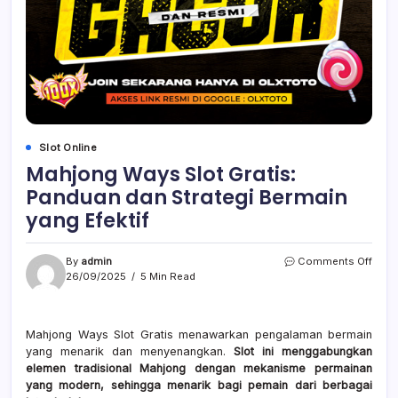
Slot Online
Mahjong Ways Slot Gratis:
Panduan dan Strategi Bermain
yang Efektif
on
By
admin
Comments Off
Mahj
26/09/2025
5 Min Read
Ways
Slot
Grati
Mahjong Ways Slot Gratis menawarkan pengalaman bermain
Pand
yang menarik dan menyenangkan.
Slot ini menggabungkan
dan
Strat
elemen tradisional Mahjong dengan mekanisme permainan
Berm
yang modern, sehingga menarik bagi pemain dari berbagai
yang