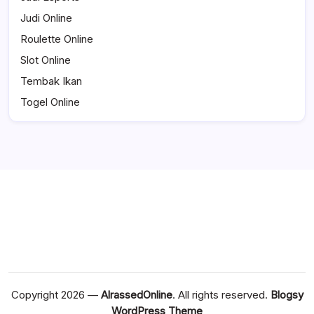
Judi Online
Roulette Online
Slot Online
Tembak Ikan
Togel Online
Copyright 2026 —
AlrassedOnline
. All rights reserved.
Blogsy
WordPress Theme