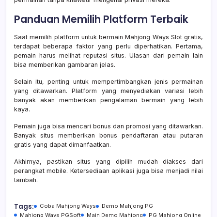
Panduan Memilih Platform Terbaik
Saat memilih platform untuk bermain Mahjong Ways Slot gratis,
terdapat beberapa faktor yang perlu diperhatikan. Pertama,
pemain harus melihat reputasi situs. Ulasan dari pemain lain
bisa memberikan gambaran jelas.
Selain itu, penting untuk mempertimbangkan jenis permainan
yang ditawarkan. Platform yang menyediakan variasi lebih
banyak akan memberikan pengalaman bermain yang lebih
kaya.
Pemain juga bisa mencari bonus dan promosi yang ditawarkan.
Banyak situs memberikan bonus pendaftaran atau putaran
gratis yang dapat dimanfaatkan.
Akhirnya, pastikan situs yang dipilih mudah diakses dari
perangkat mobile. Ketersediaan aplikasi juga bisa menjadi nilai
tambah.
Tags:
Coba Mahjong Ways
Demo Mahjong PG
Mahjong Ways PGSoft
Main Demo Mahjong
PG Mahjong Online