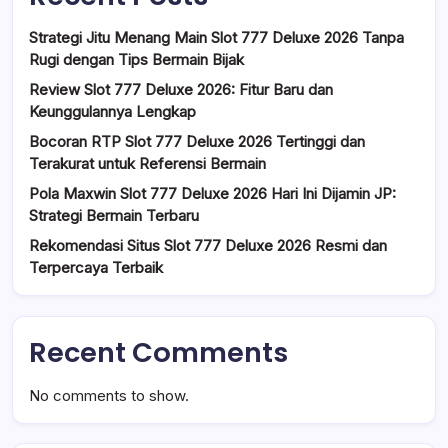
Strategi Jitu Menang Main Slot 777 Deluxe 2026 Tanpa
Rugi dengan Tips Bermain Bijak
Review Slot 777 Deluxe 2026: Fitur Baru dan
Keunggulannya Lengkap
Bocoran RTP Slot 777 Deluxe 2026 Tertinggi dan
Terakurat untuk Referensi Bermain
Pola Maxwin Slot 777 Deluxe 2026 Hari Ini Dijamin JP:
Strategi Bermain Terbaru
Rekomendasi Situs Slot 777 Deluxe 2026 Resmi dan
Terpercaya Terbaik
Recent Comments
No comments to show.