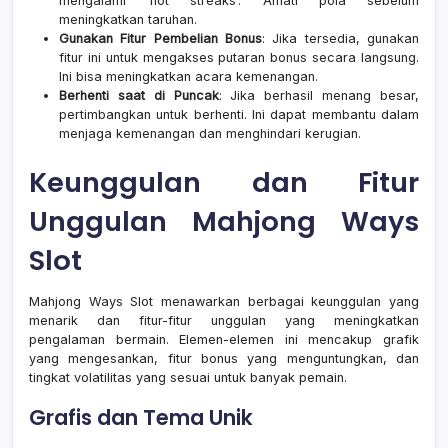
mengalami ‘hot streaks’. Amati pola sebelum
meningkatkan taruhan.
Gunakan Fitur Pembelian Bonus
: Jika tersedia, gunakan
fitur ini untuk mengakses putaran bonus secara langsung.
Ini bisa meningkatkan acara kemenangan.
Berhenti saat di Puncak
: Jika berhasil menang besar,
pertimbangkan untuk berhenti. Ini dapat membantu dalam
menjaga kemenangan dan menghindari kerugian.
Keunggulan dan Fitur
Unggulan Mahjong Ways
Slot
Mahjong Ways Slot menawarkan berbagai keunggulan yang
menarik dan fitur-fitur unggulan yang meningkatkan
pengalaman bermain. Elemen-elemen ini mencakup grafik
yang mengesankan, fitur bonus yang menguntungkan, dan
tingkat volatilitas yang sesuai untuk banyak pemain.
Grafis dan Tema Unik