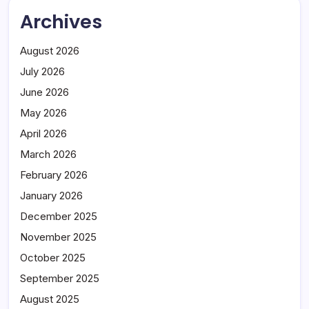
Archives
August 2026
July 2026
June 2026
May 2026
April 2026
March 2026
February 2026
January 2026
December 2025
November 2025
October 2025
September 2025
August 2025