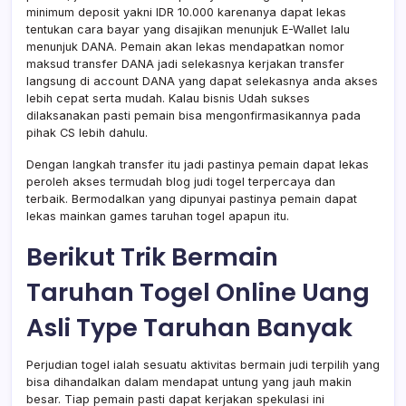
minimum deposit yakni IDR 10.000 karenanya dapat lekas
tentukan cara bayar yang disajikan menunjuk E-Wallet lalu
menunjuk DANA. Pemain akan lekas mendapatkan nomor
maksud transfer DANA jadi selekasnya kerjakan transfer
langsung di account DANA yang dapat selekasnya anda akses
lebih cepat serta mudah. Kalau bisnis Udah sukses
dilaksanakan pasti pemain bisa mengonfirmasikannya pada
pihak CS lebih dahulu.
Dengan langkah transfer itu jadi pastinya pemain dapat lekas
peroleh akses termudah blog judi togel terpercaya dan
terbaik. Bermodalkan yang dipunyai pastinya pemain dapat
lekas mainkan games taruhan togel apapun itu.
Berikut Trik Bermain
Taruhan Togel Online Uang
Asli Type Taruhan Banyak
Perjudian togel ialah sesuatu aktivitas bermain judi terpilih yang
bisa dihandalkan dalam mendapat untung yang jauh makin
besar. Tiap pemain pasti dapat kerjakan spekulasi ini