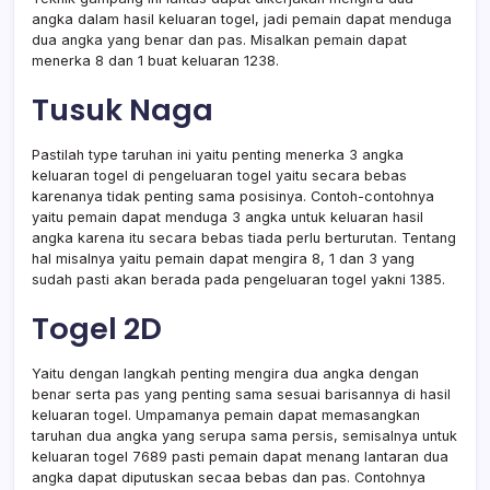
angka dalam hasil keluaran togel, jadi pemain dapat menduga
dua angka yang benar dan pas. Misalkan pemain dapat
menerka 8 dan 1 buat keluaran 1238.
Tusuk Naga
Pastilah type taruhan ini yaitu penting menerka 3 angka
keluaran togel di pengeluaran togel yaitu secara bebas
karenanya tidak penting sama posisinya. Contoh-contohnya
yaitu pemain dapat menduga 3 angka untuk keluaran hasil
angka karena itu secara bebas tiada perlu berturutan. Tentang
hal misalnya yaitu pemain dapat mengira 8, 1 dan 3 yang
sudah pasti akan berada pada pengeluaran togel yakni 1385.
Togel 2D
Yaitu dengan langkah penting mengira dua angka dengan
benar serta pas yang penting sama sesuai barisannya di hasil
keluaran togel. Umpamanya pemain dapat memasangkan
taruhan dua angka yang serupa sama persis, semisalnya untuk
keluaran togel 7689 pasti pemain dapat menang lantaran dua
angka dapat diputuskan secaa bebas dan pas. Contohnya