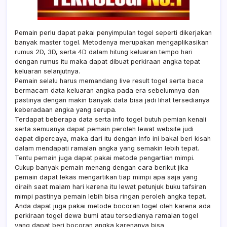
Pemain perlu dapat pakai penyimpulan togel seperti dikerjakan
banyak master togel. Metodenya merupakan mengaplikasikan
rumus 2D, 3D, serta 4D dalam hitung keluaran tempo hari
dengan rumus itu maka dapat dibuat perkiraan angka tepat
keluaran selanjutnya.
Pemain selalu harus memandang live result togel serta baca
bermacam data keluaran angka pada era sebelumnya dan
pastinya dengan makin banyak data bisa jadi lihat tersedianya
keberadaan angka yang serupa.
Terdapat beberapa data serta info togel butuh pemian kenali
serta semuanya dapat pemain peroleh lewat website judi
dapat dipercaya, maka dari itu dengan info ini bakal beri kisah
dalam mendapati ramalan angka yang semakin lebih tepat.
Tentu pemain juga dapat pakai metode pengartian mimpi.
Cukup banyak pemain menang dengan cara berikut jika
pemain dapat lekas mengartikan tiap mimpi apa saja yang
diraih saat malam hari karena itu lewat petunjuk buku tafsiran
mimpi pastinya pemain lebih bisa ringan peroleh angka tepat.
Anda dapat juga pakai metode bocoran togel oleh karena ada
perkiraan togel dewa bumi atau tersedianya ramalan togel
yang dapat beri bocoran angka karenanya bisa