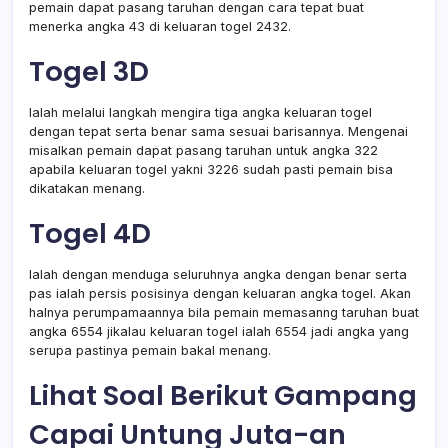
pemain dapat pasang taruhan dengan cara tepat buat
menerka angka 43 di keluaran togel 2432.
Togel 3D
Ialah melalui langkah mengira tiga angka keluaran togel
dengan tepat serta benar sama sesuai barisannya. Mengenai
misalkan pemain dapat pasang taruhan untuk angka 322
apabila keluaran togel yakni 3226 sudah pasti pemain bisa
dikatakan menang.
Togel 4D
Ialah dengan menduga seluruhnya angka dengan benar serta
pas ialah persis posisinya dengan keluaran angka togel. Akan
halnya perumpamaannya bila pemain memasanng taruhan buat
angka 6554 jikalau keluaran togel ialah 6554 jadi angka yang
serupa pastinya pemain bakal menang.
Lihat Soal Berikut Gampang
Capai Untung Juta-an