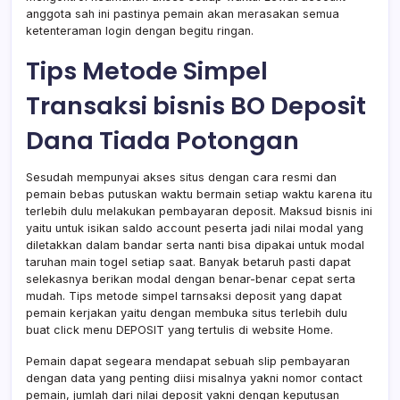
anggota sah ini pastinya pemain akan merasakan semua
ketenteraman login dengan begitu ringan.
Tips Metode Simpel
Transaksi bisnis BO Deposit
Dana Tiada Potongan
Sesudah mempunyai akses situs dengan cara resmi dan
pemain bebas putuskan waktu bermain setiap waktu karena itu
terlebih dulu melakukan pembayaran deposit. Maksud bisnis ini
yaitu untuk isikan saldo account peserta jadi nilai modal yang
diletakkan dalam bandar serta nanti bisa dipakai untuk modal
taruhan main togel setiap saat. Banyak betaruh pasti dapat
selekasnya berikan modal dengan benar-benar cepat serta
mudah. Tips metode simpel tarnsaksi deposit yang dapat
pemain kerjakan yaitu dengan membuka situs terlebih dulu
buat click menu DEPOSIT yang tertulis di website Home.
Pemain dapat segeara mendapat sebuah slip pembayaran
dengan data yang penting diisi misalnya yakni nomor contact
pemain, jumlah dari nilai deposit yakni dengan keputusan