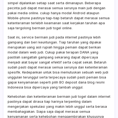
simpel dijalankan setiap saat serta dimanapun. Beberapa
Wakt
Singk
pecinta judi dapat merasai semua serunya main judi dengan
Perm
pakai media online. cukup hanya modal Android ataupun
Judi
Mobile-phone pastinya tiap-tiap betaruh dapat merasai semua
Toge
ketenteraman terlebih keamanan saat kerjakan taruhan apa
BO
saja tergolong bermain judi togel online.
Depo
Dana
Saat ini, service bermain judi pada internet pastinya lebih
Pena
gampang dan beri keuntungan. Tiap taruhan yang dipakai
Pase
merupakan uang asli rupiah hingga pemain dapat berikan
Utara
modal dalam web judi. Cukup pakai terapan DANA yang
pastilah sangatlah gampang sekarang dapat dipercaya
menjadi alat bayar sangat efektif serta cepat sekali. Betaruh
sudah pasti dapat merasai semua serunya dan ketenteraman
spesifik. Kedepankan untuk bisa memutuskan sebuah web judi
unggulan terunggul serta terpecaya sudah pasti pemain bisa
gapai kenyamanan seperti pilih BO deposit dana blog resmi
Indonesia bisa dipercaya yang tambah unggul.
Kehebohan dan ketenteraman bermain judi togel dalam internet
pastinya dapat dirasa tiap harinya terpenting dalam
mengerjakan spekulasi yang makin lebih unggul serta berasa
membahagiakan. Siapa saja dapat merasai semua
kenyamanan serta kehebohan menggembirakan khususnya