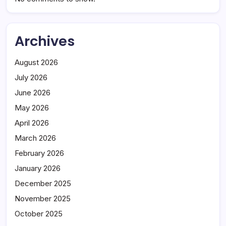
Archives
August 2026
July 2026
June 2026
May 2026
April 2026
March 2026
February 2026
January 2026
December 2025
November 2025
October 2025