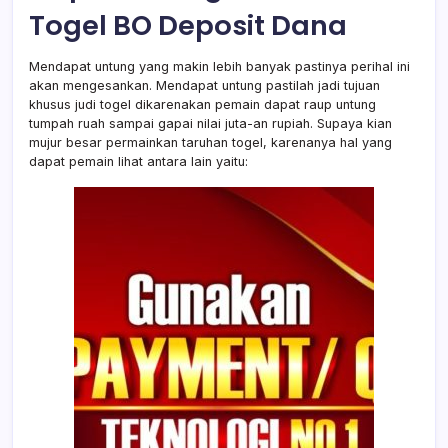
Togel BO Deposit Dana
Mendapat untung yang makin lebih banyak pastinya perihal ini
akan mengesankan. Mendapat untung pastilah jadi tujuan
khusus judi togel dikarenakan pemain dapat raup untung
tumpah ruah sampai gapai nilai juta-an rupiah. Supaya kian
mujur besar permainkan taruhan togel, karenanya hal yang
dapat pemain lihat antara lain yaitu: