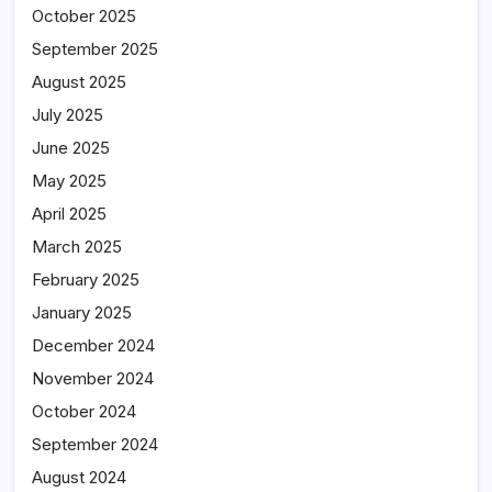
October 2025
September 2025
August 2025
July 2025
June 2025
May 2025
April 2025
March 2025
February 2025
January 2025
December 2024
November 2024
October 2024
September 2024
August 2024