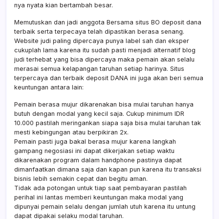
nya nyata kian bertambah besar.
Memutuskan dan jadi anggota Bersama situs BO deposit dana
terbaik serta terpecaya telah dipastikan berasa senang.
Website judi paling dipercaya punya label sah dan eksper
cukuplah lama karena itu sudah pasti menjadi alternatif blog
judi terhebat yang bisa dipercaya maka pemain akan selalu
merasai semua kelapangan taruhan setiap harinya. Situs
terpercaya dan terbaik deposit DANA ini juga akan beri semua
keuntungan antara lain:
Pemain berasa mujur dikarenakan bisa mulai taruhan hanya
butuh dengan modal yang kecil saja. Cukup minimum IDR
10.000 pastilah meringankan siapa saja bisa mulai taruhan tak
mesti kebingungan atau berpikiran 2x.
Pemain pasti juga bakal berasa mujur karena langkah
gampang negosiasi ini dapat dikerjakan setiap waktu
dikarenakan program dalam handphone pastinya dapat
dimanfaatkan dimana saja dan kapan pun karena itu transaksi
bisnis lebih semakin cepat dan begitu aman.
Tidak ada potongan untuk tiap saat pembayaran pastilah
perihal ini lantas memberi keuntungan maka modal yang
dipunyai pemain selalu dengan jumlah utuh karena itu untung
dapat dipakai selaku modal taruhan.