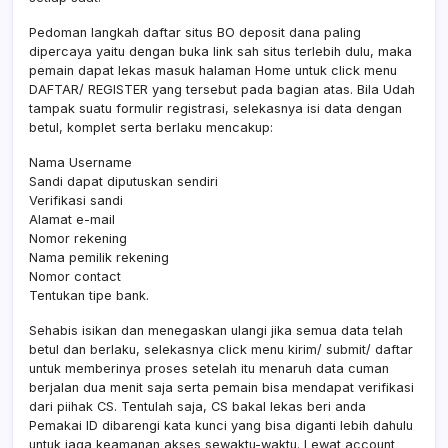
Pedoman langkah daftar situs BO deposit dana paling
dipercaya yaitu dengan buka link sah situs terlebih dulu, maka
pemain dapat lekas masuk halaman Home untuk click menu
DAFTAR/ REGISTER yang tersebut pada bagian atas. Bila Udah
tampak suatu formulir registrasi, selekasnya isi data dengan
betul, komplet serta berlaku mencakup:
Nama Username
Sandi dapat diputuskan sendiri
Verifikasi sandi
Alamat e-mail
Nomor rekening
Nama pemilik rekening
Nomor contact
Tentukan tipe bank.
Sehabis isikan dan menegaskan ulangi jika semua data telah
betul dan berlaku, selekasnya click menu kirim/ submit/ daftar
untuk memberinya proses setelah itu menaruh data cuman
berjalan dua menit saja serta pemain bisa mendapat verifikasi
dari piihak CS. Tentulah saja, CS bakal lekas beri anda
Pemakai ID dibarengi kata kunci yang bisa diganti lebih dahulu
untuk jaga keamanan akses sewaktu-waktu. Lewat account