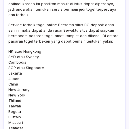
optimal karena itu pastikan masuk di istus dapat dipercaya,
jadi anda akan temukan servis bermain judi togel terpercaya
dan terbaik.
Service terbaik togel online Bersama situs BO deposit dana
sah ini maka dapat anda rasai Sewaktu situs dapat siapkan
bermacam pasaran togel amat komplet dan dikenal. Di antara
pasaran togel terbeken yang dapat pemain tentukan yakni:
HK atau Hongkong
SYD atau Sydney
Cambodia
SGP atau Singapore
Jakarta
Japan
China
New Jersey
New York
Thiland
Taiwan
Bogota
Buffalo
Missouri
Tennese