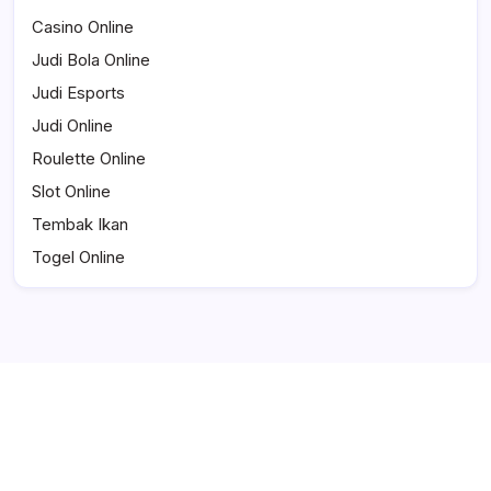
Casino Online
Judi Bola Online
Judi Esports
Judi Online
Roulette Online
Slot Online
Tembak Ikan
Togel Online