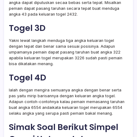
angka dapat diputuskan secaa bebas serta tepat. Misalkan
pemain dapat pasang taruhan secara tepat buat menduga
angka 43 pada keluaran togel 2432.
Togel 3D
Yakni lewat langkah menduga tiga angka keluaran togel
dengan tepat dan benar sama sesuai posisinya. Adapun
umpamanya pemain dapat pasang taruhan buat angka 322
apabila keluaran togel merupakan 3226 sudah pasti pemain
bisa dikatakan menang.
Togel 4D
Ialah dengan mengira semuanya angka dengan benar serta
pas yaitu mirip barisannya dengan keluaran angka togel.
Adapun contoh-contohnya kalau pemain memasanng taruhan
buat angka 6554 andaikata keluaran togel merupakan 6554
selaku angka yang serupa pasti pemain bakal menang.
Simak Soal Berikut Simpel