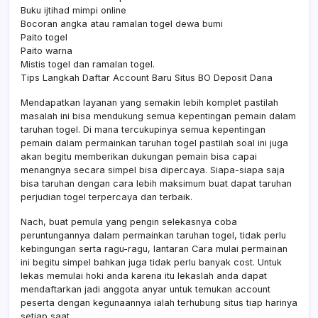
Buku ijtihad mimpi online
Bocoran angka atau ramalan togel dewa bumi
Paito togel
Paito warna
Mistis togel dan ramalan togel.
Tips Langkah Daftar Account Baru Situs BO Deposit Dana
Mendapatkan layanan yang semakin lebih komplet pastilah
masalah ini bisa mendukung semua kepentingan pemain dalam
taruhan togel. Di mana tercukupinya semua kepentingan
pemain dalam permainkan taruhan togel pastilah soal ini juga
akan begitu memberikan dukungan pemain bisa capai
menangnya secara simpel bisa dipercaya. Siapa-siapa saja
bisa taruhan dengan cara lebih maksimum buat dapat taruhan
perjudian togel terpercaya dan terbaik.
Nach, buat pemula yang pengin selekasnya coba
peruntungannya dalam permainkan taruhan togel, tidak perlu
kebingungan serta ragu-ragu, lantaran Cara mulai permainan
ini begitu simpel bahkan juga tidak perlu banyak cost. Untuk
lekas memulai hoki anda karena itu lekaslah anda dapat
mendaftarkan jadi anggota anyar untuk temukan account
peserta dengan kegunaannya ialah terhubung situs tiap harinya
setiap saat.