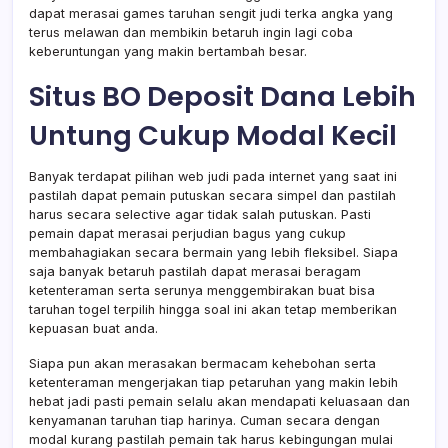
dapat merasai games taruhan sengit judi terka angka yang
terus melawan dan membikin betaruh ingin lagi coba
keberuntungan yang makin bertambah besar.
Situs BO Deposit Dana Lebih
Untung Cukup Modal Kecil
Banyak terdapat pilihan web judi pada internet yang saat ini
pastilah dapat pemain putuskan secara simpel dan pastilah
harus secara selective agar tidak salah putuskan. Pasti
pemain dapat merasai perjudian bagus yang cukup
membahagiakan secara bermain yang lebih fleksibel. Siapa
saja banyak betaruh pastilah dapat merasai beragam
ketenteraman serta serunya menggembirakan buat bisa
taruhan togel terpilih hingga soal ini akan tetap memberikan
kepuasan buat anda.
Siapa pun akan merasakan bermacam kehebohan serta
ketenteraman mengerjakan tiap petaruhan yang makin lebih
hebat jadi pasti pemain selalu akan mendapati keluasaan dan
kenyamanan taruhan tiap harinya. Cuman secara dengan
modal kurang pastilah pemain tak harus kebingungan mulai