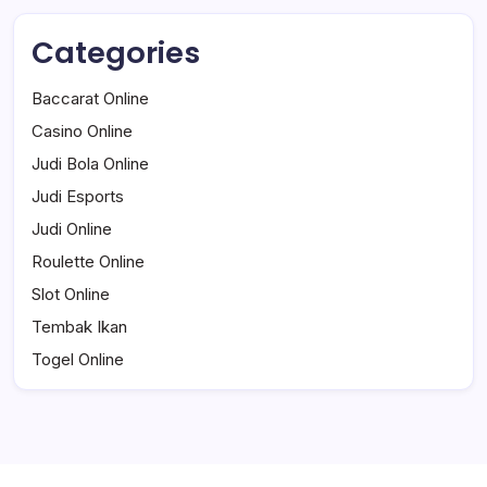
Categories
Baccarat Online
Casino Online
Judi Bola Online
Judi Esports
Judi Online
Roulette Online
Slot Online
Tembak Ikan
Togel Online