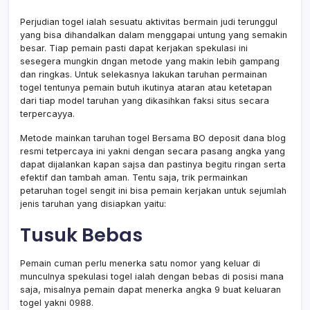
Perjudian togel ialah sesuatu aktivitas bermain judi terunggul
yang bisa dihandalkan dalam menggapai untung yang semakin
besar. Tiap pemain pasti dapat kerjakan spekulasi ini
sesegera mungkin dngan metode yang makin lebih gampang
dan ringkas. Untuk selekasnya lakukan taruhan permainan
togel tentunya pemain butuh ikutinya ataran atau ketetapan
dari tiap model taruhan yang dikasihkan faksi situs secara
terpercayya.
Metode mainkan taruhan togel Bersama BO deposit dana blog
resmi tetpercaya ini yakni dengan secara pasang angka yang
dapat dijalankan kapan sajsa dan pastinya begitu ringan serta
efektif dan tambah aman. Tentu saja, trik permainkan
petaruhan togel sengit ini bisa pemain kerjakan untuk sejumlah
jenis taruhan yang disiapkan yaitu:
Tusuk Bebas
Pemain cuman perlu menerka satu nomor yang keluar di
munculnya spekulasi togel ialah dengan bebas di posisi mana
saja, misalnya pemain dapat menerka angka 9 buat keluaran
togel yakni 0988.