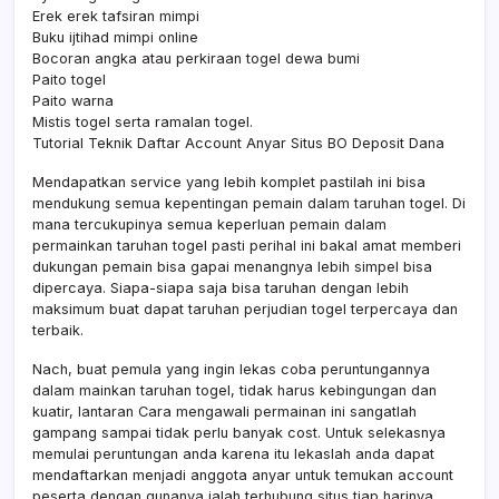
Erek erek tafsiran mimpi
Buku ijtihad mimpi online
Bocoran angka atau perkiraan togel dewa bumi
Paito togel
Paito warna
Mistis togel serta ramalan togel.
Tutorial Teknik Daftar Account Anyar Situs BO Deposit Dana
Mendapatkan service yang lebih komplet pastilah ini bisa
mendukung semua kepentingan pemain dalam taruhan togel. Di
mana tercukupinya semua keperluan pemain dalam
permainkan taruhan togel pasti perihal ini bakal amat memberi
dukungan pemain bisa gapai menangnya lebih simpel bisa
dipercaya. Siapa-siapa saja bisa taruhan dengan lebih
maksimum buat dapat taruhan perjudian togel terpercaya dan
terbaik.
Nach, buat pemula yang ingin lekas coba peruntungannya
dalam mainkan taruhan togel, tidak harus kebingungan dan
kuatir, lantaran Cara mengawali permainan ini sangatlah
gampang sampai tidak perlu banyak cost. Untuk selekasnya
memulai peruntungan anda karena itu lekaslah anda dapat
mendaftarkan menjadi anggota anyar untuk temukan account
peserta dengan gunanya ialah terhubung situs tiap harinya