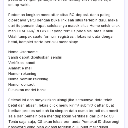
setiap waktu.
Pedoman langkah mendaftar situs BO deposit dana paling
dipercaya yaitu dengan buka link sah situs terlebih dulu, maka
dari itu pemain dapat selekasnya masuk situs Home untuk click
menu DAFTAR/ REGISTER yang tertulis pada sisi atas. Kalau
Udah tampak suatu formulir registrasi, lekas isi data dengan
betul, komplet serta berlaku mencakup:
Nama Username
Sandi dapat diputuskan sendiri
Verifikasi sandi
Alamat e mail
Nomor rekening
Nama pemilik rekening
Nomor contact
Putuskan model bank.
Selesai isi dan meyakinkan ulangi jika semuanya data telah
betul dan absah, lekas click menu kirim/ submit/ daftar buat
berikan proses setelah itu simpan data cuma terjadi dua menit
saja dan pemain bisa mendapatkan verifikasi dari piihak CS.
Tentu saja saja, CS akan lekas beri anda Pemakai ID dibarengi
password yang bisa diganti terlebih dulu buat melindungi