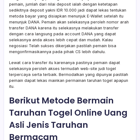
pemain, jumlah dari nilai deposit ialah dengan ketetapan
sedikitnya deposit yakni IDR 10.000 jadi dapat lekas tentukan
metoda bayar yang disiapkan menunjuk E-Wallet setelah itu
menunjuk DANA. Pemain akan selekasnya peroleh nomor arah
transfer DANA karena itu selekasnya melakukan transfer
dengan cara langsung pada account DANA yang dapat
selekasnya anda akses lebih cepat dan mudah. Kalau
negosiasi Telah sukses dikerjakan pastilah pemain bisa
mengonfirmasikannya pada pihak CS lebih dahulu.
Lewat cara transfer itu karenanya pastinya pemain dapat
selekasnya peroleh akses termudah web-site judi togel
terpercaya serta terbaik. Bermodalkan yang dipunyai pastilah
pemain dapat lekas mainkan permainan taruhan togel apapun
itu.
Berikut Metode Bermain
Taruhan Togel Online Uang
Asli Jenis Taruhan
Bermacam