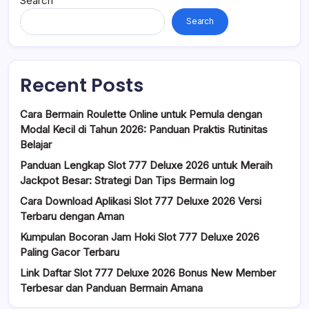
Search
Search
Recent Posts
Cara Bermain Roulette Online untuk Pemula dengan
Modal Kecil di Tahun 2026: Panduan Praktis Rutinitas
Belajar
Panduan Lengkap Slot 777 Deluxe 2026 untuk Meraih
Jackpot Besar: Strategi Dan Tips Bermain log
Cara Download Aplikasi Slot 777 Deluxe 2026 Versi
Terbaru dengan Aman
Kumpulan Bocoran Jam Hoki Slot 777 Deluxe 2026
Paling Gacor Terbaru
Link Daftar Slot 777 Deluxe 2026 Bonus New Member
Terbesar dan Panduan Bermain Amana