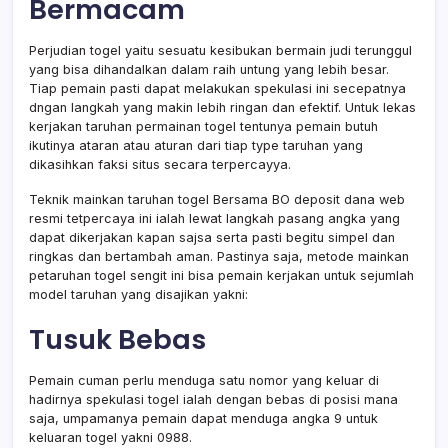
Bermacam
Perjudian togel yaitu sesuatu kesibukan bermain judi terunggul
yang bisa dihandalkan dalam raih untung yang lebih besar.
Tiap pemain pasti dapat melakukan spekulasi ini secepatnya
dngan langkah yang makin lebih ringan dan efektif. Untuk lekas
kerjakan taruhan permainan togel tentunya pemain butuh
ikutinya ataran atau aturan dari tiap type taruhan yang
dikasihkan faksi situs secara terpercayya.
Teknik mainkan taruhan togel Bersama BO deposit dana web
resmi tetpercaya ini ialah lewat langkah pasang angka yang
dapat dikerjakan kapan sajsa serta pasti begitu simpel dan
ringkas dan bertambah aman. Pastinya saja, metode mainkan
petaruhan togel sengit ini bisa pemain kerjakan untuk sejumlah
model taruhan yang disajikan yakni:
Tusuk Bebas
Pemain cuman perlu menduga satu nomor yang keluar di
hadirnya spekulasi togel ialah dengan bebas di posisi mana
saja, umpamanya pemain dapat menduga angka 9 untuk
keluaran togel yakni 0988.