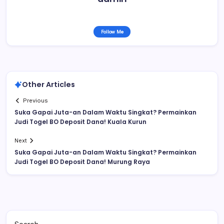
Follow Me
Other Articles
Previous
Suka Gapai Juta-an Dalam Waktu Singkat? Permainkan
Judi Togel BO Deposit Dana! Kuala Kurun
Next
Suka Gapai Juta-an Dalam Waktu Singkat? Permainkan
Judi Togel BO Deposit Dana! Murung Raya