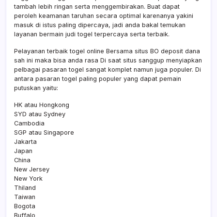
tambah lebih ringan serta menggembirakan. Buat dapat
peroleh keamanan taruhan secara optimal karenanya yakini
masuk di istus paling dipercaya, jadi anda bakal temukan
layanan bermain judi togel terpercaya serta terbaik.
Pelayanan terbaik togel online Bersama situs BO deposit dana
sah ini maka bisa anda rasa Di saat situs sanggup menyiapkan
pelbagai pasaran togel sangat komplet namun juga populer. Di
antara pasaran togel paling populer yang dapat pemain
putuskan yaitu:
HK atau Hongkong
SYD atau Sydney
Cambodia
SGP atau Singapore
Jakarta
Japan
China
New Jersey
New York
Thiland
Taiwan
Bogota
Buffalo