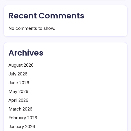
Recent Comments
No comments to show.
Archives
August 2026
July 2026
June 2026
May 2026
April 2026
March 2026
February 2026
January 2026