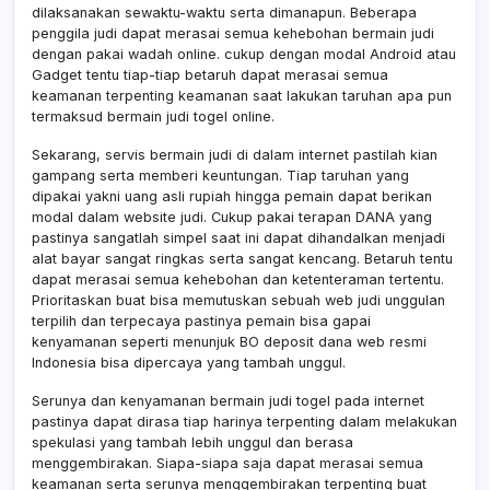
dilaksanakan sewaktu-waktu serta dimanapun. Beberapa
Wakt
Singk
penggila judi dapat merasai semua kehebohan bermain judi
Perm
dengan pakai wadah online. cukup dengan modal Android atau
Judi
Gadget tentu tiap-tiap betaruh dapat merasai semua
Toge
keamanan terpenting keamanan saat lakukan taruhan apa pun
BO
termaksud bermain judi togel online.
Depo
Dana
Sekarang, servis bermain judi di dalam internet pastilah kian
Keta
gampang serta memberi keuntungan. Tiap taruhan yang
dipakai yakni uang asli rupiah hingga pemain dapat berikan
modal dalam website judi. Cukup pakai terapan DANA yang
pastinya sangatlah simpel saat ini dapat dihandalkan menjadi
alat bayar sangat ringkas serta sangat kencang. Betaruh tentu
dapat merasai semua kehebohan dan ketenteraman tertentu.
Prioritaskan buat bisa memutuskan sebuah web judi unggulan
terpilih dan terpecaya pastinya pemain bisa gapai
kenyamanan seperti menunjuk BO deposit dana web resmi
Indonesia bisa dipercaya yang tambah unggul.
Serunya dan kenyamanan bermain judi togel pada internet
pastinya dapat dirasa tiap harinya terpenting dalam melakukan
spekulasi yang tambah lebih unggul dan berasa
menggembirakan. Siapa-siapa saja dapat merasai semua
keamanan serta serunya menggembirakan terpenting buat