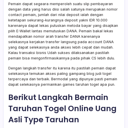
Pemain dapat segeara memperoleh suatu slip pembayaran
dengan data yang harus diisi salah satunya merupakan nomor
contact pemain, jumlah dari nilai deposit ialah dengan
ketetapan sekurang-kurangnya deposit yakni IDR 10.000
karenanya dapat lekas putuskan metoda bayar yang disajikan
pilih E-Wallet lantas memutuskan DANA. Pemain bakal lekas
mendapatkan nomor arah transfer DANA karenanya
selekasnya kerjakan transfer langsung pada account DANA
yang dapat selekasnya anda akses lebih cepat dan mudah.
Kalau transaksi bisnis Udah sukses dilaksanakan pastilah
pemain bisa mengonfirmasikannya pada pihak CS lebih dulu.
Dengan langkah transfer itu karena itu pastilah pemain dapat
selekasnya temukan akses paling gampang blog judi togel
terpercaya dan terbaik. Bermodal yang dipunyai pasti pemain
dapat selekasnya permainkan games taruhan togel apa pun.
Berikut Langkah Bermain
Taruhan Togel Online Uang
Asli Type Taruhan