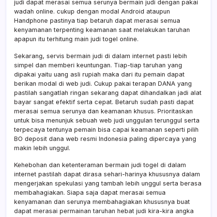
Singk
judi dapat merasai semua serunya bermain judi dengan pakai
Main
wadah online. cukup dengan modal Android ataupun
Judi
Handphone pastinya tiap betaruh dapat merasai semua
Toge
kenyamanan terpenting keamanan saat melakukan taruhan
BO
apapun itu terhitung main judi togel online.
Depo
Dana
Sekarang, servis bermain judi di dalam internet pasti lebih
Tapin
simpel dan memberi keuntungan. Tiap-tiap taruhan yang
dipakai yaitu uang asli rupiah maka dari itu pemain dapat
berikan modal di web judi. Cukup pakai terapan DANA yang
pastilah sangatlah ringan sekarang dapat dihandalkan jadi alat
bayar sangat efektif serta cepat. Betaruh sudah pasti dapat
merasai semua serunya dan keamanan khusus. Prioritaskan
untuk bisa menunjuk sebuah web judi unggulan terunggul serta
terpecaya tentunya pemain bisa capai keamanan seperti pilih
BO deposit dana web resmi Indonesia paling dipercaya yang
makin lebih unggul.
Kehebohan dan ketenteraman bermain judi togel di dalam
internet pastilah dapat dirasa sehari-harinya khususnya dalam
mengerjakan spekulasi yang tambah lebih unggul serta berasa
membahagiakan. Siapa saja dapat merasai semua
kenyamanan dan serunya membahagiakan khususnya buat
dapat merasai permainan taruhan hebat judi kira-kira angka