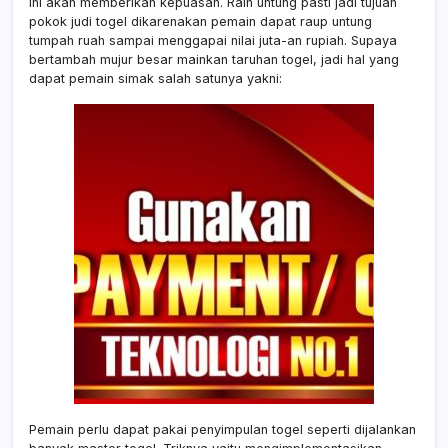
ini akan memberikan kepuasan. Raih untung pasti jadi tujuan
pokok judi togel dikarenakan pemain dapat raup untung
tumpah ruah sampai menggapai nilai juta-an rupiah. Supaya
bertambah mujur besar mainkan taruhan togel, jadi hal yang
dapat pemain simak salah satunya yakni:
Pemain perlu dapat pakai penyimpulan togel seperti dijalankan