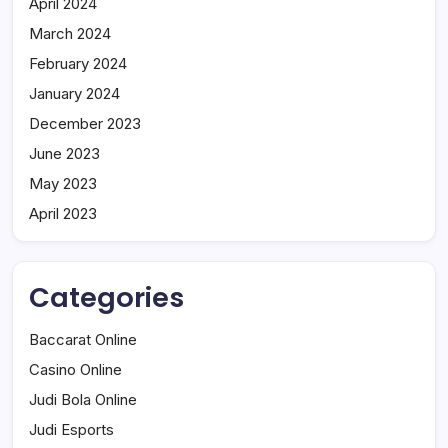
April 2024
March 2024
February 2024
January 2024
December 2023
June 2023
May 2023
April 2023
Categories
Baccarat Online
Casino Online
Judi Bola Online
Judi Esports