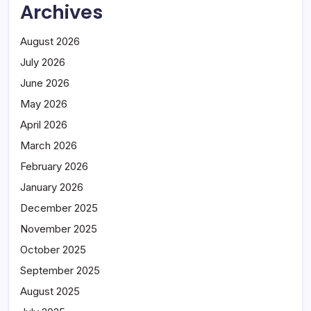
Archives
August 2026
July 2026
June 2026
May 2026
April 2026
March 2026
February 2026
January 2026
December 2025
November 2025
October 2025
September 2025
August 2025