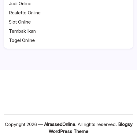
Judi Online
Roulette Online
Slot Online
Tembak Ikan
Togel Online
Copyright 2026 —
AlrassedOnline
. All rights reserved.
Blogsy
WordPress Theme