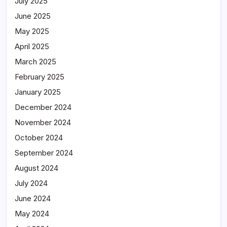
July 2025
June 2025
May 2025
April 2025
March 2025
February 2025
January 2025
December 2024
November 2024
October 2024
September 2024
August 2024
July 2024
June 2024
May 2024