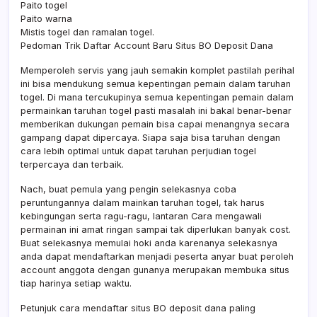
Paito togel
Paito warna
Mistis togel dan ramalan togel.
Pedoman Trik Daftar Account Baru Situs BO Deposit Dana
Memperoleh servis yang jauh semakin komplet pastilah perihal
ini bisa mendukung semua kepentingan pemain dalam taruhan
togel. Di mana tercukupinya semua kepentingan pemain dalam
permainkan taruhan togel pasti masalah ini bakal benar-benar
memberikan dukungan pemain bisa capai menangnya secara
gampang dapat dipercaya. Siapa saja bisa taruhan dengan
cara lebih optimal untuk dapat taruhan perjudian togel
terpercaya dan terbaik.
Nach, buat pemula yang pengin selekasnya coba
peruntungannya dalam mainkan taruhan togel, tak harus
kebingungan serta ragu-ragu, lantaran Cara mengawali
permainan ini amat ringan sampai tak diperlukan banyak cost.
Buat selekasnya memulai hoki anda karenanya selekasnya
anda dapat mendaftarkan menjadi peserta anyar buat peroleh
account anggota dengan gunanya merupakan membuka situs
tiap harinya setiap waktu.
Petunjuk cara mendaftar situs BO deposit dana paling