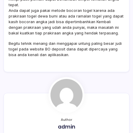
tepat.
Anda dapat juga pakai metode bocoran togel karena ada
prakiraan togel dewa bumi atau ada ramalan togel yang dapat
kasih bocoran angka jadi bisa dipertimbanhkan Kembali
dengan prakiraan yang udah anda punyai, maka masalah ini
bakal kuatkan tiap prakiraan angka yang hendak terpasang.
Begitu tehnik menang dan menggapai untung paling besar judi
togel pada website BO deposit dana dapat dipercaya yang
bisa anda kenali dan aplikasikan.
Author
admin