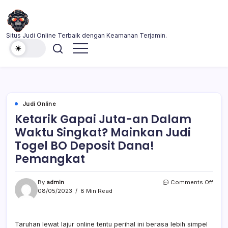
Skip
to
content
AlrassedOnline
Situs Judi Online Terbaik dengan Keamanan Terjamin.
Judi Online
Ketarik Gapai Juta-an Dalam
Waktu Singkat? Mainkan Judi
Togel BO Deposit Dana!
Pemangkat
on
By
admin
Comments Off
Ketar
08/05/2023
8 Min Read
Gapa
Juta-
an
Taruhan lewat lajur online tentu perihal ini berasa lebih simpel
Dala