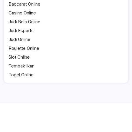
Baccarat Online
Casino Online
Judi Bola Online
Judi Esports
Judi Online
Roulette Online
Slot Online
Tembak Ikan
Togel Online