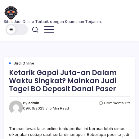
Skip
to
content
AlrassedOnline
Situs Judi Online Terbaik dengan Keamanan Terjamin.
Judi Online
Ketarik Gapai Juta-an Dalam
Waktu Singkat? Mainkan Judi
Togel BO Deposit Dana! Paser
on
By
admin
Comments Off
Ketar
09/06/2023
8 Min Read
Gapa
Juta-
an
Taruhan lewat lajur online tentu perihal ini berasa lebih simpel
Dala
dikerjakan setiap saat serta dimanapun. Beberapa pecinta judi
Wakt