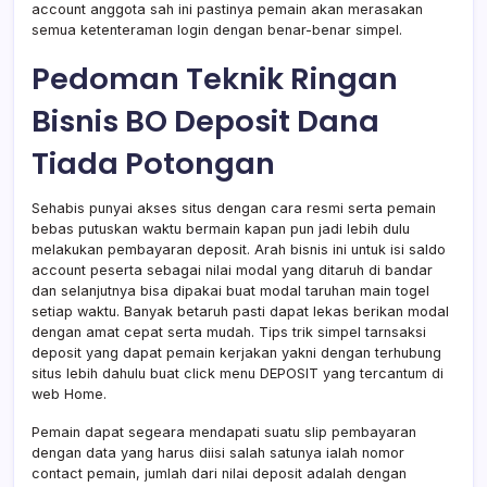
account anggota sah ini pastinya pemain akan merasakan
semua ketenteraman login dengan benar-benar simpel.
Pedoman Teknik Ringan
Bisnis BO Deposit Dana
Tiada Potongan
Sehabis punyai akses situs dengan cara resmi serta pemain
bebas putuskan waktu bermain kapan pun jadi lebih dulu
melakukan pembayaran deposit. Arah bisnis ini untuk isi saldo
account peserta sebagai nilai modal yang ditaruh di bandar
dan selanjutnya bisa dipakai buat modal taruhan main togel
setiap waktu. Banyak betaruh pasti dapat lekas berikan modal
dengan amat cepat serta mudah. Tips trik simpel tarnsaksi
deposit yang dapat pemain kerjakan yakni dengan terhubung
situs lebih dahulu buat click menu DEPOSIT yang tercantum di
web Home.
Pemain dapat segeara mendapati suatu slip pembayaran
dengan data yang harus diisi salah satunya ialah nomor
contact pemain, jumlah dari nilai deposit adalah dengan