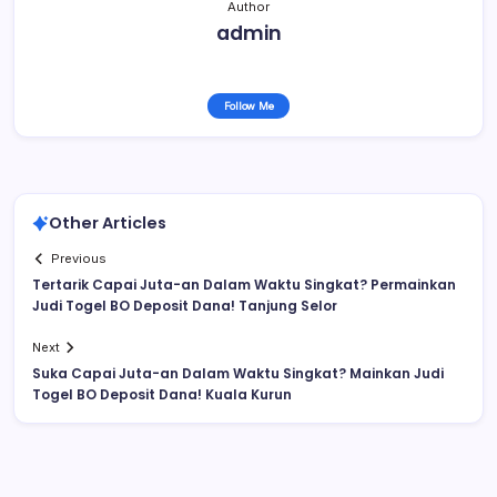
Author
admin
Follow Me
Other Articles
Previous
Tertarik Capai Juta-an Dalam Waktu Singkat? Permainkan
Judi Togel BO Deposit Dana! Tanjung Selor
Next
Suka Capai Juta-an Dalam Waktu Singkat? Mainkan Judi
Togel BO Deposit Dana! Kuala Kurun