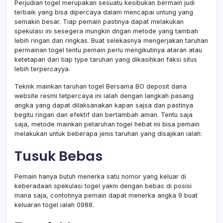
Perjudian togel merupakan sesuatu kesibukan bermain judi
terbaik yang bisa dipercaya dalam mencapai untung yang
semakin besar. Tiap pemain pastinya dapat melakukan
spekulasi ini sesegera mungkin dngan metode yang tambah
lebih ringan dan ringkas. Buat selekasnya mengerjakan taruhan
permainan togel tentu pemain perlu mengikutinya ataran atau
ketetapan dari tiap type taruhan yang dikasihkan faksi situs
lebih terpercayya.
Teknik mainkan taruhan togel Bersama BO deposit dana
website resmi tetpercaya ini ialah dengan langkah pasang
angka yang dapat dilaksanakan kapan sajsa dan pastinya
begitu ringan dan efektif dan bertambah aman. Tentu saja
saja, metode mainkan petaruhan togel hebat ini bisa pemain
melakukan untuk beberapa jenis taruhan yang disajikan ialah:
Tusuk Bebas
Pemain hanya butuh menerka satu nomor yang keluar di
keberadaan spekulasi togel yakni dengan bebas di posisi
mana saja, contohnya pemain dapat menerka angka 9 buat
keluaran togel ialah 0988.