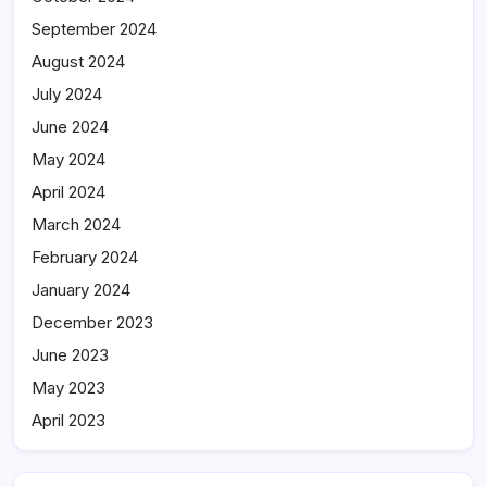
September 2024
August 2024
July 2024
June 2024
May 2024
April 2024
March 2024
February 2024
January 2024
December 2023
June 2023
May 2023
April 2023