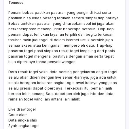
Tennese
Pemain bebas pastikan pasaran yang pengin di ikuti serta
pastilah bisa lekas pasang taruhan secara simpel tiap harinya.
Bebas tentukan pasaran yang diharapkan soal ini juga akan
berkesempatan menang untuk beberapa betaruh. Tiap-tiap
pemain dapat temukan layanan terpilih dan begitu terkesan
taruhan main judi togel di dalam internet untuk peroleh juga
semua akses atau keringanan memperoleh data. Tiap-tiap
pasaran togel pasti siapkan result togel langsung dari pools
pasaran togel mengenai pastinya dengan aman serta tepat
bisa dipercaya tanpa penyelewengan.
Dara result togel yakni data penting pengeluaran angka togel
selalu akan diberi dengan live sehari-harinya, juga ada untuk
selalu beragam keluaran angka togel awal kalinya yang jelas
selalu presisi dapat dipercaya. Terkecuali itu, pemain jauh
berasa lebih senang Saat dapat peroleh juga info dan data
ramalan togel yang lain antara lain ialah:
Live draw togel
Code alam
Data angka shio
Syair angka togel