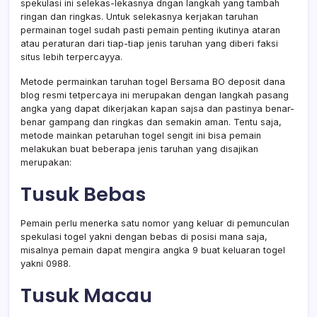
spekulasi ini selekas-lekasnya dngan langkah yang tambah
ringan dan ringkas. Untuk selekasnya kerjakan taruhan
permainan togel sudah pasti pemain penting ikutinya ataran
atau peraturan dari tiap-tiap jenis taruhan yang diberi faksi
situs lebih terpercayya.
Metode permainkan taruhan togel Bersama BO deposit dana
blog resmi tetpercaya ini merupakan dengan langkah pasang
angka yang dapat dikerjakan kapan sajsa dan pastinya benar-
benar gampang dan ringkas dan semakin aman. Tentu saja,
metode mainkan petaruhan togel sengit ini bisa pemain
melakukan buat beberapa jenis taruhan yang disajikan
merupakan:
Tusuk Bebas
Pemain perlu menerka satu nomor yang keluar di pemunculan
spekulasi togel yakni dengan bebas di posisi mana saja,
misalnya pemain dapat mengira angka 9 buat keluaran togel
yakni 0988.
Tusuk Macau