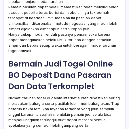
dipakai menjadi modal taruhan.
Pemain pastilah dapat selalu memastiikan telah memiliki saldo
account peserta terus berisi dan sebelumnya tak pernah
terdapat di keadaan limit, masalah ini pastilah dapat
diintensifkan dikarenakan metode negosiasi yang makin lebih
simpel dijalankan dimanapun serta kapan pun.
Hanya cukup modal rendah pastinya pemain suka karena
dapat menggunakan selalu untuk taruhan dengan semakin
aman dan bebas setiap waktu untuk beragam model taruhan
togel banyak.
Bermain Judi Togel Online
BO Deposit Dana Pasaran
Dan Data Terkomplet
Nikmati taruhan togel di dalam internet sudah dipastikan sering
merasakan bahagia serta pastilah lebih membahagiakan. Tiap
betaruh bakal temukan layanan terhebat yang jauh semakin
unggul karena itu soal ini membikin pemain judi selalu bisa
menjadi unggulan terunggul buat dapat merasai semua
spekulasi yang semakin lebih gampang serta