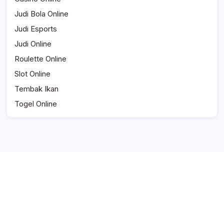
Judi Bola Online
Judi Esports
Judi Online
Roulette Online
Slot Online
Tembak Ikan
Togel Online