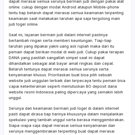
Singk
dapat merasai semua serunya bermain judi dengan pakai alat
Main
online. cukup dengan modal Android ataupun Mobile-phone
Judi
tentu tiap betaruh dapat merasai semua keamanan terpenting
Toge
keamanan saat melakukan taruhan apa saja tergolong main
BO
judi togel online.
Depo
Dana
Saat ini, layanan bermain judi dalam internet pastinya
Batul
bertambah ringan serta memberi keuntungan. Tiap-tiap
taruhan yang dipakai yakni uang asli rupiah maka dari itu
pemain dapat berikan modal di web judi. Cukup pakai terapan
DANA yang pastilah sangatlah simpel saat ini dapat
dihandalkan sebagai alat bayar amat ringkas dan cepat.
Betaruh tentunya dapat merasai semua serunya serta
kenyamanan khusus. Prioritaskan buat bisa pilih sebuah
website judi unggulan terbaik dan terpecaya tentu pemain bisa
capai ketenteraman seperti memutuskan BO deposit dana
website resmi Indonesia paling dipercaya yang semakin lebih
unggul.
Serunya dan keamanan bermain judi togel di dalam internet
pasti dapat dirasa tiap harinya khususnya dalam menjalankan
spekulasi yang tambah unggul serta berasa menggembirakan.
Siapa-siapa saja dapat merasai semua kenyamanan dan
serunya menggembirakan terpenting buat dapat merasai