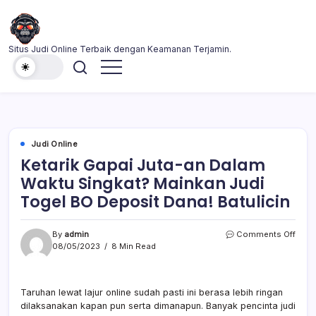
Skip
to
content
AlrassedOnline
Situs Judi Online Terbaik dengan Keamanan Terjamin.
Judi Online
Ketarik Gapai Juta-an Dalam
Waktu Singkat? Mainkan Judi
Togel BO Deposit Dana! Batulicin
on
By
admin
Comments Off
Ketar
08/05/2023
8 Min Read
Gapa
Juta-
an
Taruhan lewat lajur online sudah pasti ini berasa lebih ringan
Dala
dilaksanakan kapan pun serta dimanapun. Banyak pencinta judi
Wakt