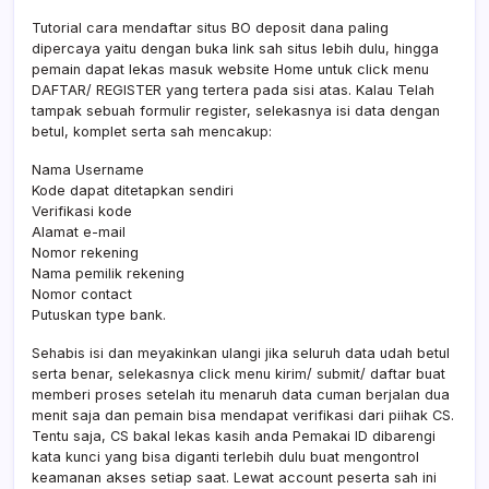
Tutorial cara mendaftar situs BO deposit dana paling
dipercaya yaitu dengan buka link sah situs lebih dulu, hingga
pemain dapat lekas masuk website Home untuk click menu
DAFTAR/ REGISTER yang tertera pada sisi atas. Kalau Telah
tampak sebuah formulir register, selekasnya isi data dengan
betul, komplet serta sah mencakup:
Nama Username
Kode dapat ditetapkan sendiri
Verifikasi kode
Alamat e-mail
Nomor rekening
Nama pemilik rekening
Nomor contact
Putuskan type bank.
Sehabis isi dan meyakinkan ulangi jika seluruh data udah betul
serta benar, selekasnya click menu kirim/ submit/ daftar buat
memberi proses setelah itu menaruh data cuman berjalan dua
menit saja dan pemain bisa mendapat verifikasi dari piihak CS.
Tentu saja, CS bakal lekas kasih anda Pemakai ID dibarengi
kata kunci yang bisa diganti terlebih dulu buat mengontrol
keamanan akses setiap saat. Lewat account peserta sah ini