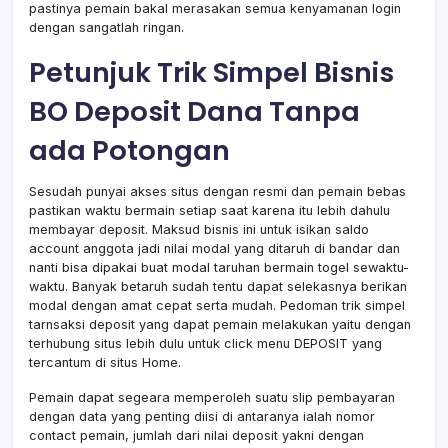
pastinya pemain bakal merasakan semua kenyamanan login
dengan sangatlah ringan.
Petunjuk Trik Simpel Bisnis
BO Deposit Dana Tanpa
ada Potongan
Sesudah punyai akses situs dengan resmi dan pemain bebas
pastikan waktu bermain setiap saat karena itu lebih dahulu
membayar deposit. Maksud bisnis ini untuk isikan saldo
account anggota jadi nilai modal yang ditaruh di bandar dan
nanti bisa dipakai buat modal taruhan bermain togel sewaktu-
waktu. Banyak betaruh sudah tentu dapat selekasnya berikan
modal dengan amat cepat serta mudah. Pedoman trik simpel
tarnsaksi deposit yang dapat pemain melakukan yaitu dengan
terhubung situs lebih dulu untuk click menu DEPOSIT yang
tercantum di situs Home.
Pemain dapat segeara memperoleh suatu slip pembayaran
dengan data yang penting diisi di antaranya ialah nomor
contact pemain, jumlah dari nilai deposit yakni dengan