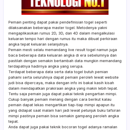
Pemain penting dapat pakai pendefinisian togel seperti
dilaksanakan beberapa master togel. Metodenya yakni
mengaplikasikan rumus 2D, 3D, dan 4D dalam mengalkulasi
keluaran tempo hari dengan rumus itu maka dibuat perkiraan
angka tepat keluaran selanjutnya.
Pemain mesti selalu memandang live result togel namun juga
baca beberapa data keluaran angka di era sebelumnya dan
pastilah dengan semakin bertambah data mungkin memandang
terdapatnya hadirnya angka yang serupa.
Terdapat beberapa data serta data togel butuh pemian
pahami serta seluruhnya dapat pemain peroleh lewat website
judi bisa dipercaya, maka dengan info ini bakal kasih kisah
dalam mendapatkan prakiraan angka yang makin lebih tepat.
Tentu saja pemain juga dapat pakai teknik pengartian mimpi.
Cukup banyak pemain menang dengan cara berikut kalau
pemain dapat lekas mengartikan tiap-tiap mimpi apapun itu
yang didapat saat malam hari jadi lewat petunjuk buku tafsiran
mimpi pastinya pemain bisa semakin gampang peroleh angka
tepat.
Anda dapat juga pakai teknik bocoran togel adanya ramalan