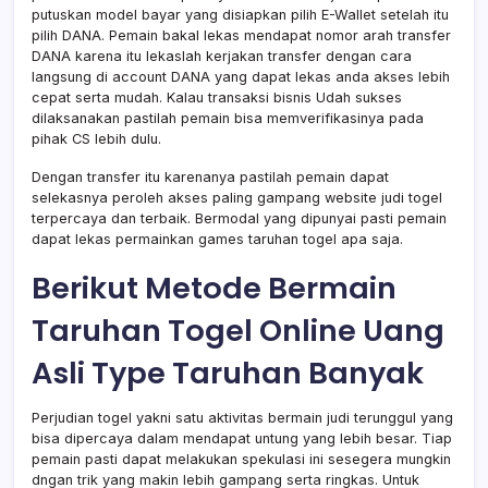
putuskan model bayar yang disiapkan pilih E-Wallet setelah itu
pilih DANA. Pemain bakal lekas mendapat nomor arah transfer
DANA karena itu lekaslah kerjakan transfer dengan cara
langsung di account DANA yang dapat lekas anda akses lebih
cepat serta mudah. Kalau transaksi bisnis Udah sukses
dilaksanakan pastilah pemain bisa memverifikasinya pada
pihak CS lebih dulu.
Dengan transfer itu karenanya pastilah pemain dapat
selekasnya peroleh akses paling gampang website judi togel
terpercaya dan terbaik. Bermodal yang dipunyai pasti pemain
dapat lekas permainkan games taruhan togel apa saja.
Berikut Metode Bermain
Taruhan Togel Online Uang
Asli Type Taruhan Banyak
Perjudian togel yakni satu aktivitas bermain judi terunggul yang
bisa dipercaya dalam mendapat untung yang lebih besar. Tiap
pemain pasti dapat melakukan spekulasi ini sesegera mungkin
dngan trik yang makin lebih gampang serta ringkas. Untuk