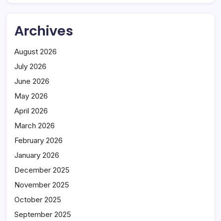
Archives
August 2026
July 2026
June 2026
May 2026
April 2026
March 2026
February 2026
January 2026
December 2025
November 2025
October 2025
September 2025