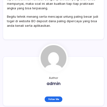
mempunyai, maka soal ini akan kuatkan tiap-tiap prakiraan
angka yang bisa terpasang.
Begitu tehnik menang serta mencapai untung paling besar judi
togel di website BO deposit dana paling dipercaya yang bisa
anda kenali serta aplikasikan.
Author
admin
Follow Me