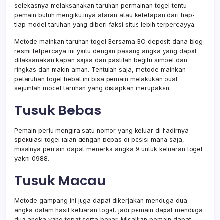
selekasnya melaksanakan taruhan permainan togel tentu
pemain butuh mengikutinya ataran atau ketetapan dari tiap-
tiap model taruhan yang diberi faksi situs lebih terpercayya.
Metode mainkan taruhan togel Bersama BO deposit dana blog
resmi tetpercaya ini yaitu dengan pasang angka yang dapat
dilaksanakan kapan sajsa dan pastilah begitu simpel dan
ringkas dan makin aman. Tentulah saja, metode mainkan
petaruhan togel hebat ini bisa pemain melakukan buat
sejumlah model taruhan yang disiapkan merupakan:
Tusuk Bebas
Pemain perlu mengira satu nomor yang keluar di hadirnya
spekulasi togel ialah dengan bebas di posisi mana saja,
misalnya pemain dapat menerka angka 9 untuk keluaran togel
yakni 0988.
Tusuk Macau
Metode gampang ini juga dapat dikerjakan menduga dua
angka dalam hasil keluaran togel, jadi pemain dapat menduga
dua angka yang tepat serta benar. Misalkan pemain dapat