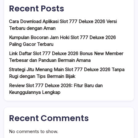
Recent Posts
Cara Download Aplikasi Slot 777 Deluxe 2026 Versi
Terbaru dengan Aman
Kumpulan Bocoran Jam Hoki Slot 777 Deluxe 2026
Paling Gacor Terbaru
Link Daftar Slot 777 Deluxe 2026 Bonus New Member
Terbesar dan Panduan Bermain Amana
Strategi Jitu Menang Main Slot 777 Deluxe 2026 Tanpa
Rugi dengan Tips Bermain Bijak
Review Slot 777 Deluxe 2026: Fitur Baru dan
Keunggulannya Lengkap
Recent Comments
No comments to show.