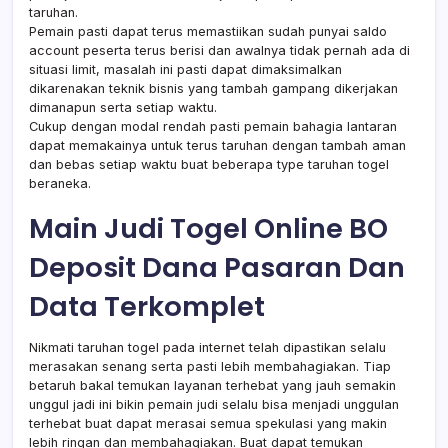
taruhan.
Pemain pasti dapat terus memastiikan sudah punyai saldo
account peserta terus berisi dan awalnya tidak pernah ada di
situasi limit, masalah ini pasti dapat dimaksimalkan
dikarenakan teknik bisnis yang tambah gampang dikerjakan
dimanapun serta setiap waktu.
Cukup dengan modal rendah pasti pemain bahagia lantaran
dapat memakainya untuk terus taruhan dengan tambah aman
dan bebas setiap waktu buat beberapa type taruhan togel
beraneka.
Main Judi Togel Online BO
Deposit Dana Pasaran Dan
Data Terkomplet
Nikmati taruhan togel pada internet telah dipastikan selalu
merasakan senang serta pasti lebih membahagiakan. Tiap
betaruh bakal temukan layanan terhebat yang jauh semakin
unggul jadi ini bikin pemain judi selalu bisa menjadi unggulan
terhebat buat dapat merasai semua spekulasi yang makin
lebih ringan dan membahagiakan. Buat dapat temukan