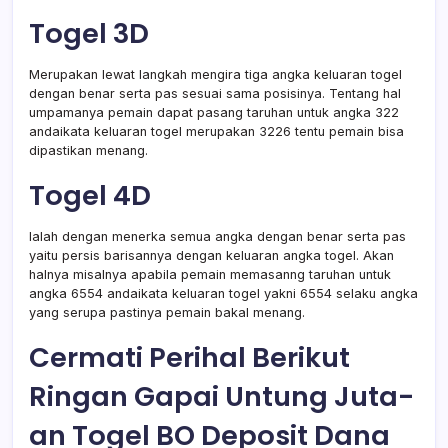
Togel 3D
Merupakan lewat langkah mengira tiga angka keluaran togel
dengan benar serta pas sesuai sama posisinya. Tentang hal
umpamanya pemain dapat pasang taruhan untuk angka 322
andaikata keluaran togel merupakan 3226 tentu pemain bisa
dipastikan menang.
Togel 4D
Ialah dengan menerka semua angka dengan benar serta pas
yaitu persis barisannya dengan keluaran angka togel. Akan
halnya misalnya apabila pemain memasanng taruhan untuk
angka 6554 andaikata keluaran togel yakni 6554 selaku angka
yang serupa pastinya pemain bakal menang.
Cermati Perihal Berikut
Ringan Gapai Untung Juta-
an Togel BO Deposit Dana