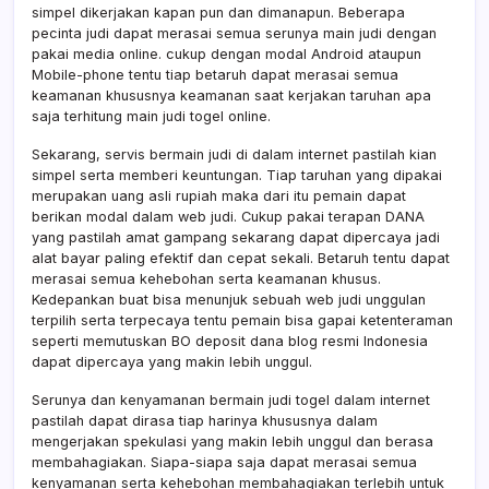
simpel dikerjakan kapan pun dan dimanapun. Beberapa
Wakt
Singk
pecinta judi dapat merasai semua serunya main judi dengan
Main
pakai media online. cukup dengan modal Android ataupun
Judi
Mobile-phone tentu tiap betaruh dapat merasai semua
Toge
keamanan khususnya keamanan saat kerjakan taruhan apa
BO
saja terhitung main judi togel online.
Depo
Dana
Sekarang, servis bermain judi di dalam internet pastilah kian
Barit
simpel serta memberi keuntungan. Tiap taruhan yang dipakai
Timu
merupakan uang asli rupiah maka dari itu pemain dapat
berikan modal dalam web judi. Cukup pakai terapan DANA
yang pastilah amat gampang sekarang dapat dipercaya jadi
alat bayar paling efektif dan cepat sekali. Betaruh tentu dapat
merasai semua kehebohan serta keamanan khusus.
Kedepankan buat bisa menunjuk sebuah web judi unggulan
terpilih serta terpecaya tentu pemain bisa gapai ketenteraman
seperti memutuskan BO deposit dana blog resmi Indonesia
dapat dipercaya yang makin lebih unggul.
Serunya dan kenyamanan bermain judi togel dalam internet
pastilah dapat dirasa tiap harinya khususnya dalam
mengerjakan spekulasi yang makin lebih unggul dan berasa
membahagiakan. Siapa-siapa saja dapat merasai semua
kenyamanan serta kehebohan membahagiakan terlebih untuk