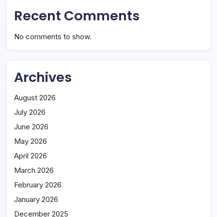
Recent Comments
No comments to show.
Archives
August 2026
July 2026
June 2026
May 2026
April 2026
March 2026
February 2026
January 2026
December 2025