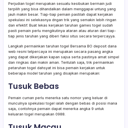
Perjudian togel merupakan sesuatu kesibukan bermain judi
terpilih yang bisa dihandalkan dalam menggapai untung yang
jauh makin besar. Tiap-tiap pemain pastilah dapat kerjakan
spekulasi ini selekasnya dngan trik yang semakin lebih ringan
dan efektif. Buat lekas kerjakan taruhan games togel sudah
pasti pemain perlu mengikutinya ataran atau aturan dari tiap-
tiap jenis taruhan yang diberi faksi situs secara terpercayya.
Langkah permainkan taruhan togel Bersama BO deposit dana
web resmi tetpercaya ini merupakan secara pasang angka
yang dapat dikerjakan kapan sajsa serta pastinya amat simpel
dan ringkas dan makin aman. Tentulah saja, trik permainkan
petaruhan togel dahsyat ini bisa pemain kerjakan untuk
beberapa model taruhan yang disajikan merupakan:
Tusuk Bebas
Pemain cuman perlu menerka satu nomor yang keluar di
munculnya spekulasi togel ialah dengan bebas di posisi mana
saja, contohnya pemain dapat menerka angka 9 untuk
keluaran togel merupakan 0988.
Tusuk Macau