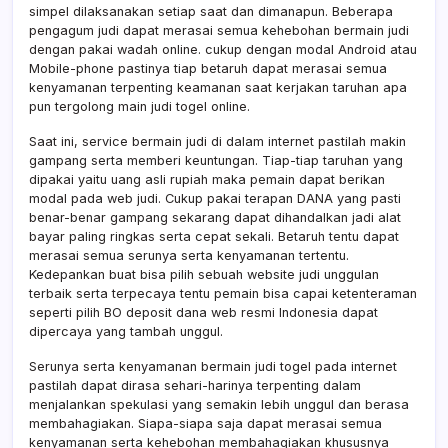
simpel dilaksanakan setiap saat dan dimanapun. Beberapa
Wakt
Singk
pengagum judi dapat merasai semua kehebohan bermain judi
Perm
dengan pakai wadah online. cukup dengan modal Android atau
Judi
Mobile-phone pastinya tiap betaruh dapat merasai semua
Toge
kenyamanan terpenting keamanan saat kerjakan taruhan apa
BO
pun tergolong main judi togel online.
Depo
Dana
Saat ini, service bermain judi di dalam internet pastilah makin
Tana
gampang serta memberi keuntungan. Tiap-tiap taruhan yang
Laut
dipakai yaitu uang asli rupiah maka pemain dapat berikan
modal pada web judi. Cukup pakai terapan DANA yang pasti
benar-benar gampang sekarang dapat dihandalkan jadi alat
bayar paling ringkas serta cepat sekali. Betaruh tentu dapat
merasai semua serunya serta kenyamanan tertentu.
Kedepankan buat bisa pilih sebuah website judi unggulan
terbaik serta terpecaya tentu pemain bisa capai ketenteraman
seperti pilih BO deposit dana web resmi Indonesia dapat
dipercaya yang tambah unggul.
Serunya serta kenyamanan bermain judi togel pada internet
pastilah dapat dirasa sehari-harinya terpenting dalam
menjalankan spekulasi yang semakin lebih unggul dan berasa
membahagiakan. Siapa-siapa saja dapat merasai semua
kenyamanan serta kehebohan membahagiakan khususnya