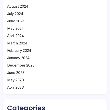
August 2024
July 2024
June 2024
May 2024
April 2024
March 2024
February 2024
January 2024
December 2023
June 2023
May 2023
April 2023
Categories