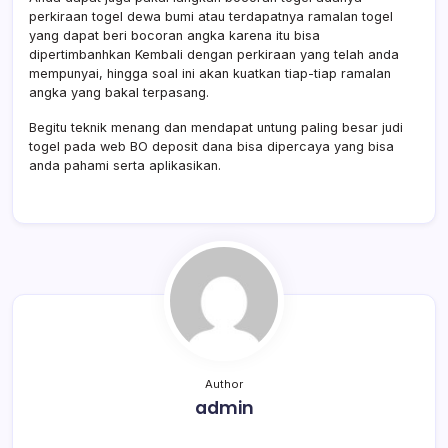
perkiraan togel dewa bumi atau terdapatnya ramalan togel
yang dapat beri bocoran angka karena itu bisa
dipertimbanhkan Kembali dengan perkiraan yang telah anda
mempunyai, hingga soal ini akan kuatkan tiap-tiap ramalan
angka yang bakal terpasang.
Begitu teknik menang dan mendapat untung paling besar judi
togel pada web BO deposit dana bisa dipercaya yang bisa
anda pahami serta aplikasikan.
Author
admin