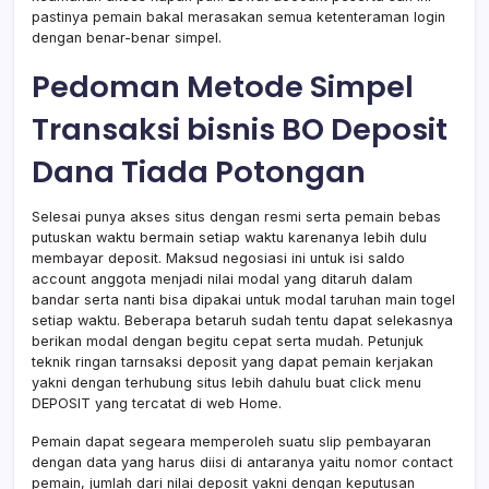
pastinya pemain bakal merasakan semua ketenteraman login
dengan benar-benar simpel.
Pedoman Metode Simpel
Transaksi bisnis BO Deposit
Dana Tiada Potongan
Selesai punya akses situs dengan resmi serta pemain bebas
putuskan waktu bermain setiap waktu karenanya lebih dulu
membayar deposit. Maksud negosiasi ini untuk isi saldo
account anggota menjadi nilai modal yang ditaruh dalam
bandar serta nanti bisa dipakai untuk modal taruhan main togel
setiap waktu. Beberapa betaruh sudah tentu dapat selekasnya
berikan modal dengan begitu cepat serta mudah. Petunjuk
teknik ringan tarnsaksi deposit yang dapat pemain kerjakan
yakni dengan terhubung situs lebih dahulu buat click menu
DEPOSIT yang tercatat di web Home.
Pemain dapat segeara memperoleh suatu slip pembayaran
dengan data yang harus diisi di antaranya yaitu nomor contact
pemain, jumlah dari nilai deposit yakni dengan keputusan