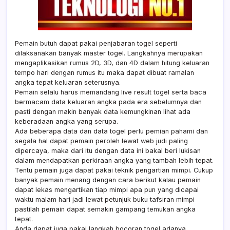
Pemain butuh dapat pakai penjabaran togel seperti
dilaksanakan banyak master togel. Langkahnya merupakan
mengaplikasikan rumus 2D, 3D, dan 4D dalam hitung keluaran
tempo hari dengan rumus itu maka dapat dibuat ramalan
angka tepat keluaran seterusnya.
Pemain selalu harus memandang live result togel serta baca
bermacam data keluaran angka pada era sebelumnya dan
pasti dengan makin banyak data kemungkinan lihat ada
keberadaan angka yang serupa.
Ada beberapa data dan data togel perlu pemian pahami dan
segala hal dapat pemain peroleh lewat web judi paling
dipercaya, maka dari itu dengan data ini bakal beri lukisan
dalam mendapatkan perkiraan angka yang tambah lebih tepat.
Tentu pemain juga dapat pakai teknik pengartian mimpi. Cukup
banyak pemain menang dengan cara berikut kalau pemain
dapat lekas mengartikan tiap mimpi apa pun yang dicapai
waktu malam hari jadi lewat petunjuk buku tafsiran mimpi
pastilah pemain dapat semakin gampang temukan angka
tepat.
Anda dapat juga pakai langkah bocoran togel adanya