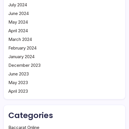
July 2024
June 2024
May 2024
April 2024
March 2024
February 2024
January 2024
December 2023
June 2023
May 2023
April 2023
Categories
Baccarat Online