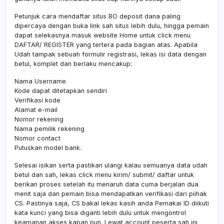
Petunjuk cara mendaftar situs BO deposit dana paling
dipercaya dengan buka link sah situs lebih dulu, hingga pemain
dapat selekasnya masuk website Home untuk click menu
DAFTAR/ REGISTER yang tertera pada bagian atas. Apabila
Udah tampak sebuah formulir registrasi, lekas isi data dengan
betul, komplet dan berlaku mencakup:
Nama Username
Kode dapat ditetapkan sendiri
Verifikasi kode
Alamat e-mail
Nomor rekening
Nama pemilik rekening
Nomor contact
Putuskan model bank.
Selesai isikan serta pastikan ulangi kalau semuanya data udah
betul dan sah, lekas click menu kirim/ submit/ daftar untuk
berikan proses setelah itu menaruh data cuma berjalan dua
menit saja dan pemain bisa mendapatkan verifikasi dari piihak
CS. Pastinya saja, CS bakal lekas kasih anda Pemakai ID diikuti
kata kunci yang bisa diganti lebih dulu untuk mengontrol
keamanan akses kapan pun. Lewat account peserta sah ini