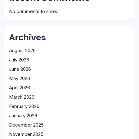
No comments to show.
Archives
August 2026
July 2026
June 2026
May 2026
April 2026
March 2026
February 2026
January 2026
December 2025
November 2025