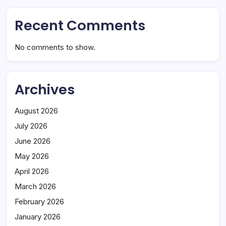
Recent Comments
No comments to show.
Archives
August 2026
July 2026
June 2026
May 2026
April 2026
March 2026
February 2026
January 2026