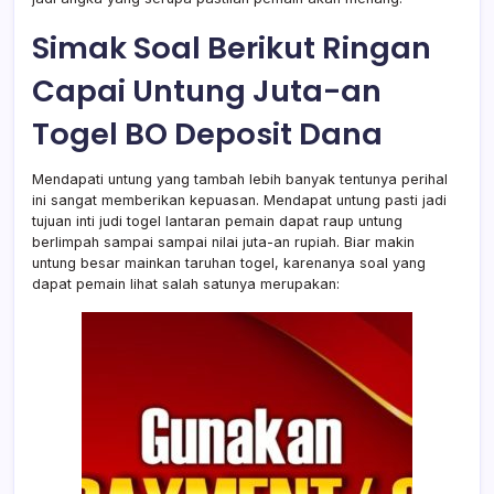
Simak Soal Berikut Ringan
Capai Untung Juta-an
Togel BO Deposit Dana
Mendapati untung yang tambah lebih banyak tentunya perihal
ini sangat memberikan kepuasan. Mendapat untung pasti jadi
tujuan inti judi togel lantaran pemain dapat raup untung
berlimpah sampai sampai nilai juta-an rupiah. Biar makin
untung besar mainkan taruhan togel, karenanya soal yang
dapat pemain lihat salah satunya merupakan: