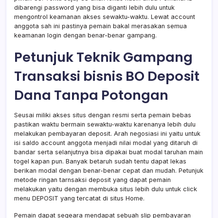
dibarengi password yang bisa diganti lebih dulu untuk
mengontrol keamanan akses sewaktu-waktu. Lewat account
anggota sah ini pastinya pemain bakal merasakan semua
keamanan login dengan benar-benar gampang.
Petunjuk Teknik Gampang
Transaksi bisnis BO Deposit
Dana Tanpa Potongan
Seusai miliki akses situs dengan resmi serta pemain bebas
pastikan waktu bermain sewaktu-waktu karenanya lebih dulu
melakukan pembayaran deposit. Arah negosiasi ini yaitu untuk
isi saldo account anggota menjadi nilai modal yang ditaruh di
bandar serta selanjutnya bisa dipakai buat modal taruhan main
togel kapan pun. Banyak betaruh sudah tentu dapat lekas
berikan modal dengan benar-benar cepat dan mudah. Petunjuk
metode ringan tarnsaksi deposit yang dapat pemain
melakukan yaitu dengan membuka situs lebih dulu untuk click
menu DEPOSIT yang tercatat di situs Home.
Pemain dapat segeara mendapat sebuah slip pembayaran