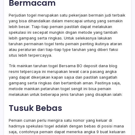
Bermacam
Perjudian togel merupakan satu pekerjaan bermain judi terbaik
yang bisa dihandalkan dalam mencapai untung yang semakin
lebih besar. Tiap-tiap pemain pastilah dapat melakukan
spekulasi ini secepat mungkin dngan metode yang tambah
lebih gampang serta ringkas. Untuk selekasnya lakukan
taruhan permainan togel tentu pemain penting ikutinya ataran
atau peraturan dari tiap-tiap type taruhan yang diberi faksi
situs lebih terpercayya.
Trik mainkan taruhan togel Bersama BO deposit dana blog
resmi tetpercaya ini merupakan lewat cara pasang angka
yang dapat dikerjakan kapan sajsa dan pastilah sangatlah
gampang serta ringkas dan bertambah aman. Pastinya saja,
metode mainkan petaruhan togel sengit ini bisa pemain
melakukan untuk beberapa jenis taruhan yang disajikan ialah:
Tusuk Bebas
Pemain cuman perlu mengira satu nomor yang keluar di
hadirnya spekulasi togel adalah dengan bebas di posisi mana
saja, contohnya pemain dapat menerka angka 9 buat keluaran