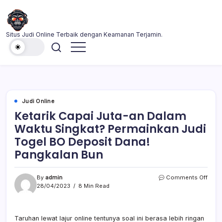
Skip
to
content
AlrassedOnline
Situs Judi Online Terbaik dengan Keamanan Terjamin.
Judi Online
Ketarik Capai Juta-an Dalam
Waktu Singkat? Permainkan Judi
Togel BO Deposit Dana!
Pangkalan Bun
on
By
admin
Comments Off
Ketar
28/04/2023
8 Min Read
Capa
Juta-
an
Taruhan lewat lajur online tentunya soal ini berasa lebih ringan
Dala