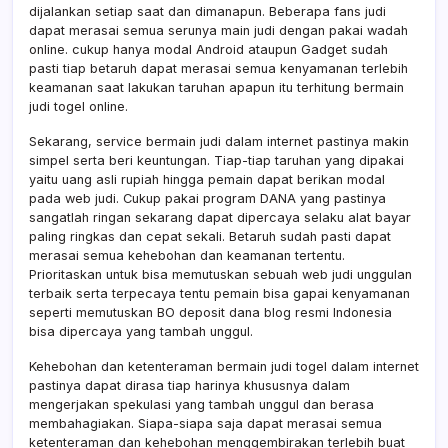
dijalankan setiap saat dan dimanapun. Beberapa fans judi
Wakt
Singk
dapat merasai semua serunya main judi dengan pakai wadah
Perm
online. cukup hanya modal Android ataupun Gadget sudah
Judi
pasti tiap betaruh dapat merasai semua kenyamanan terlebih
Toge
keamanan saat lakukan taruhan apapun itu terhitung bermain
BO
judi togel online.
Depo
Dana
Sekarang, service bermain judi dalam internet pastinya makin
Pang
simpel serta beri keuntungan. Tiap-tiap taruhan yang dipakai
Bun
yaitu uang asli rupiah hingga pemain dapat berikan modal
pada web judi. Cukup pakai program DANA yang pastinya
sangatlah ringan sekarang dapat dipercaya selaku alat bayar
paling ringkas dan cepat sekali. Betaruh sudah pasti dapat
merasai semua kehebohan dan keamanan tertentu.
Prioritaskan untuk bisa memutuskan sebuah web judi unggulan
terbaik serta terpecaya tentu pemain bisa gapai kenyamanan
seperti memutuskan BO deposit dana blog resmi Indonesia
bisa dipercaya yang tambah unggul.
Kehebohan dan ketenteraman bermain judi togel dalam internet
pastinya dapat dirasa tiap harinya khususnya dalam
mengerjakan spekulasi yang tambah unggul dan berasa
membahagiakan. Siapa-siapa saja dapat merasai semua
ketenteraman dan kehebohan menggembirakan terlebih buat