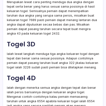
Merupakan lewat cara penting menduga dua angka dengan
tepat serta benar yang harus sesuai sama posisinya di hasil
keluaran togel. Semisalnya pemain dapat menempatkan
taruhan dua angka yang serupa sama persis, misalkan buat
keluaran togel 7689 pasti pemain dapat menang lantaran dua
angka dapat diputuskan secaa bebas dan pas. Misalkan
pemain dapat pasang taruhan secara tepat buat mengira
angka 43 pada keluaran togel 2432.
Togel 3D
Ialah lewat langkah menduga tiga angka keluaran togel dengan
tepat dan benar sama sesuai posisinya. Adapun contohnya
pemain dapat pasang taruhan buat angka 322 jikalau keluaran
togel ialah 3226 sudah pasti pemain bisa ditetapkan menang.
Togel 4D
Ialah dengan menerka semua angka dengan tepat dan benar
ialah persis barisannya dengan keluaran angka togel.
Mengenai contoh-contohnya kalau pemain memasanng
taruhan untuk angka 6554 apabila keluaran togel ialah 6554
jadi angka yang serupa pastilah pemain akan menang.