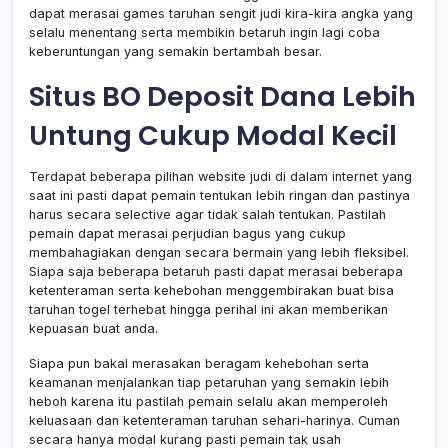
dapat merasai games taruhan sengit judi kira-kira angka yang
selalu menentang serta membikin betaruh ingin lagi coba
keberuntungan yang semakin bertambah besar.
Situs BO Deposit Dana Lebih
Untung Cukup Modal Kecil
Terdapat beberapa pilihan website judi di dalam internet yang
saat ini pasti dapat pemain tentukan lebih ringan dan pastinya
harus secara selective agar tidak salah tentukan. Pastilah
pemain dapat merasai perjudian bagus yang cukup
membahagiakan dengan secara bermain yang lebih fleksibel.
Siapa saja beberapa betaruh pasti dapat merasai beberapa
ketenteraman serta kehebohan menggembirakan buat bisa
taruhan togel terhebat hingga perihal ini akan memberikan
kepuasan buat anda.
Siapa pun bakal merasakan beragam kehebohan serta
keamanan menjalankan tiap petaruhan yang semakin lebih
heboh karena itu pastilah pemain selalu akan memperoleh
keluasaan dan ketenteraman taruhan sehari-harinya. Cuman
secara hanya modal kurang pasti pemain tak usah