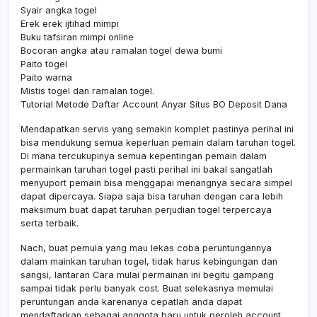
Syair angka togel
Erek erek ijtihad mimpi
Buku tafsiran mimpi online
Bocoran angka atau ramalan togel dewa bumi
Paito togel
Paito warna
Mistis togel dan ramalan togel.
Tutorial Metode Daftar Account Anyar Situs BO Deposit Dana
Mendapatkan servis yang semakin komplet pastinya perihal ini
bisa mendukung semua keperluan pemain dalam taruhan togel.
Di mana tercukupinya semua kepentingan pemain dalam
permainkan taruhan togel pasti perihal ini bakal sangatlah
menyuport pemain bisa menggapai menangnya secara simpel
dapat dipercaya. Siapa saja bisa taruhan dengan cara lebih
maksimum buat dapat taruhan perjudian togel terpercaya
serta terbaik.
Nach, buat pemula yang mau lekas coba peruntungannya
dalam mainkan taruhan togel, tidak harus kebingungan dan
sangsi, lantaran Cara mulai permainan ini begitu gampang
sampai tidak perlu banyak cost. Buat selekasnya memulai
peruntungan anda karenanya cepatlah anda dapat
mendaftarkan sebagai anggota baru untuk peroleh account