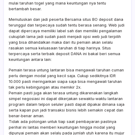
mulai taruhan togel yang mana keuntungan nya tentu
bertambah besar.
Memutuskan dan jadi peserta Bersama situs BO deposit dana
terunggul dan terpecaya sudah tentu berasa senang. Web judi
dapat dipercaya memiliki label sah dan memiliki pengalaman
cukuplah lama jadi sudah pasti menjadi opsi web judi terpilih
yang bisa dihandalkan maka dari itu pemain akan selalu
rasakan semua keluasaan taruhan di tiap harinya. Situs
terpercaya serta terbaik deposit DANA ini bakal beri semua
keuntungan antara lain:
Pemain terasa untung lantaran bisa mengawali taruhan cuman
perlu dengan modal yang kecil saja. Cukup sedikitnya IDR
10.000 pasti meringankan siapa saja bisa mengawali taruhan
tak perlu kebingungan atau memikir 2x.
Pemain pasti juga akan terasa untung dikarenakan langkah
simpel negosiasi ini dapat dikerjakan sewaktu-waktu lantaran
program dalam telpon seluler pasti dapat dipakai dimana saja
serta kapan pun jadi transaksi bisnis lebih semakin cepat dan
benar-benar aman.
Tidak ada potongan untuk tiap saat pembayaran pastinya
perihal ini lantas memberi keuntungan hingga modal yang
dipunyai pemain akan selalu pada jumlah utuh karena itu mujur