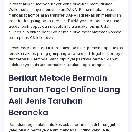
lekas tentukan metoda bayar yang disajikan memutuskan E-
Wallet selanjutnya memutuskan DANA. Pemain bakal lekas
mendapat nomor arah transfer DANA jadi lekaslah melakukan
transfer langsung pada account DANA yang dapat lekas anda
akses lebih cepat dan mudah. Bila transaksi bisnis Udah
sukses dijalankan pastinya pemain bisa mengonfirmasikannya
pada pihak CS lebih dulu.
Lewat cara transfer itu karenanya pastilah pemain dapat lekas
temukan akses paling gampang web-site judi togel terpercaya
dan terbaik. Bermodal yang dipunyai pastinya pemain dapat
selekasnya mainkan permainan taruhan togel apapun itu.
Berikut Metode Bermain
Taruhan Togel Online Uang
Asli Jenis Taruhan
Beraneka
Perjudian togel ialah satu kesibukan bermain judi terunggul
yang bisa dipercaya dalam mencapai untung yang jauh