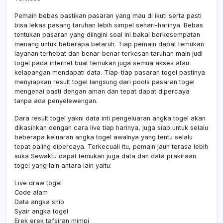
Pemain bebas pastikan pasaran yang mau di ikuti serta pasti
bisa lekas pasang taruhan lebih simpel sehari-harinya. Bebas
tentukan pasaran yang diingini soal ini bakal berkesempatan
menang untuk beberapa betaruh. Tiap pemain dapat temukan
layanan terhebat dan benar-benar terkesan taruhan main judi
togel pada internet buat temukan juga semua akses atau
kelapangan mendapati data. Tiap-tiap pasaran togel pastinya
menyiapkan result togel langsung dari pools pasaran togel
mengenai pasti dengan aman dan tepat dapat dipercaya
tanpa ada penyelewengan.
Dara result togel yakni data inti pengeluaran angka togel akan
dikasihkan dengan cara live tiap harinya, juga siap untuk selalu
beberapa keluaran angka togel awalnya yang tentu selalu
tepat paling dipercaya. Terkecuali itu, pemain jauh terasa lebih
suka Sewaktu dapat temukan juga data dan data prakiraan
togel yang lain antara lain yaitu:
Live draw togel
Code alam
Data angka shio
Syair angka togel
Erek erek tafsiran mimpi