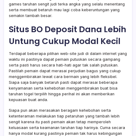
games taruhan sengit judi terka angka yang selalu menentang
serta membuat betaruh mau lagi coba keberuntungan yang
semakin tambah besar.
Situs BO Deposit Dana Lebih
Untung Cukup Modal Kecil
Terdapat beberapa pilihan web-site judi di dalam internet yang
waktu ini pastinya dapat pemain putuskan secara gampang
serta pasti harus secara hati-hati agar tak salah putuskan.
Pastilah pemain dapat merasai perjudian bagus yang cukup
menggembirakan lewat cara bermain yang lebih fleksibel.
Siapa saja banyak betaruh pasti dapat merasai beberapa
kenyamanan serta kehebohan menggembirakan buat bisa
taruhan togel terpilih hingga perihal ini akan memberikan
kepuasan buat anda.
Siapa pun akan merasakan beragam kehebohan serta
ketenteraman melakukan tiap petaruhan yang tambah lebih
sengit karena itu pasti pemain akan tetap memperoleh
keluasaan serta keamanan taruhan tiap harinya. Cuma secara
hanya modal kurang pastinya pemain tak harus kebingungan