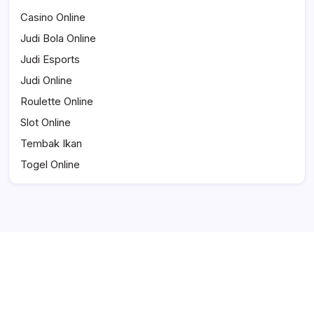
Casino Online
Judi Bola Online
Judi Esports
Judi Online
Roulette Online
Slot Online
Tembak Ikan
Togel Online