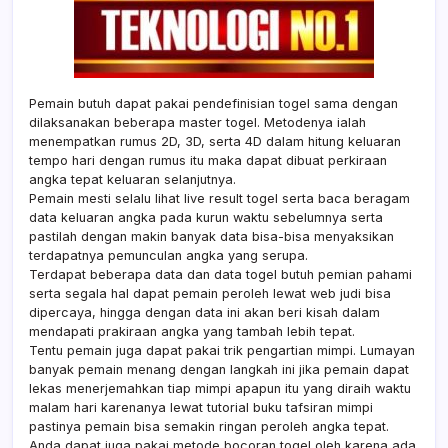
Pemain butuh dapat pakai pendefinisian togel sama dengan
dilaksanakan beberapa master togel. Metodenya ialah
menempatkan rumus 2D, 3D, serta 4D dalam hitung keluaran
tempo hari dengan rumus itu maka dapat dibuat perkiraan
angka tepat keluaran selanjutnya.
Pemain mesti selalu lihat live result togel serta baca beragam
data keluaran angka pada kurun waktu sebelumnya serta
pastilah dengan makin banyak data bisa-bisa menyaksikan
terdapatnya pemunculan angka yang serupa.
Terdapat beberapa data dan data togel butuh pemian pahami
serta segala hal dapat pemain peroleh lewat web judi bisa
dipercaya, hingga dengan data ini akan beri kisah dalam
mendapati prakiraan angka yang tambah lebih tepat.
Tentu pemain juga dapat pakai trik pengartian mimpi. Lumayan
banyak pemain menang dengan langkah ini jika pemain dapat
lekas menerjemahkan tiap mimpi apapun itu yang diraih waktu
malam hari karenanya lewat tutorial buku tafsiran mimpi
pastinya pemain bisa semakin ringan peroleh angka tepat.
Anda dapat juga pakai metode bocoran togel oleh karena ada