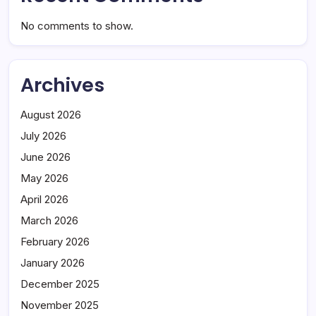
No comments to show.
Archives
August 2026
July 2026
June 2026
May 2026
April 2026
March 2026
February 2026
January 2026
December 2025
November 2025