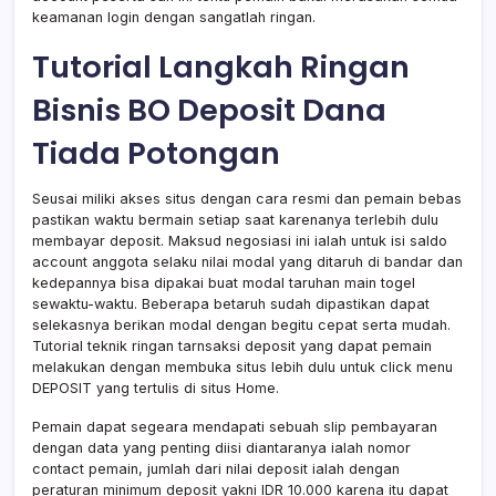
keamanan login dengan sangatlah ringan.
Tutorial Langkah Ringan
Bisnis BO Deposit Dana
Tiada Potongan
Seusai miliki akses situs dengan cara resmi dan pemain bebas
pastikan waktu bermain setiap saat karenanya terlebih dulu
membayar deposit. Maksud negosiasi ini ialah untuk isi saldo
account anggota selaku nilai modal yang ditaruh di bandar dan
kedepannya bisa dipakai buat modal taruhan main togel
sewaktu-waktu. Beberapa betaruh sudah dipastikan dapat
selekasnya berikan modal dengan begitu cepat serta mudah.
Tutorial teknik ringan tarnsaksi deposit yang dapat pemain
melakukan dengan membuka situs lebih dulu untuk click menu
DEPOSIT yang tertulis di situs Home.
Pemain dapat segeara mendapati sebuah slip pembayaran
dengan data yang penting diisi diantaranya ialah nomor
contact pemain, jumlah dari nilai deposit ialah dengan
peraturan minimum deposit yakni IDR 10.000 karena itu dapat